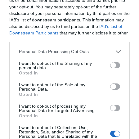
us or personal information disclosed to third parties prior to
Σισύφου.
your opt-out. You may separately opt-out of the further
disclosure of your personal information by third parties on the
IAB’s list of downstream participants. This information may
also be disclosed by us to third parties on the
IAB’s List of
Downstream Participants
that may further disclose it to other
third parties.
Please note that this website/app uses one or more Google
Personal Data Processing Opt Outs
services and may gather and store information including but
not limited to your visit or usage behaviour. You may click to
I want to opt-out of the Sharing of my
personal data.
grant or deny consent to Google and its third-party tags to
Opted In
use your data for below specified purposes in below Google
consent section.
I want to opt-out of the Sale of my
Personal Data.
Opted In
I want to opt-out of processing my
Personal Data for Targeted Advertising.
Opted In
I want to opt-out of Collection, Use,
Retention, Sale, and/or Sharing of my
Personal Data that Is Unrelated with the