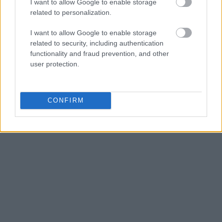
I want to allow Google to enable storage
τους πολίτες. Κι ότι η Νέα Δημοκρατία είναι μια
related to personalization.
πολιτική δύναμη που, συντονισμένη με τις
I want to allow Google to enable storage
διεθνείς, οικονομικές και τεχνολογικές, εξελίξεις,
related to security, including authentication
προσφέρει σύγχρονες και ρεαλιστικές λύσεις,
functionality and fraud prevention, and other
ενώ οι αντίπαλοι μας, δημαγωγία και τοξικότητα.
user protection.
Ξεκινάμε, λοιπόν, τη δουλειά για την Ελλάδα
του 2030!
», καταλήγει.
CONFIRM