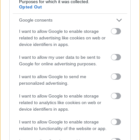
Purposes for which it was collected.
Opted Out
Google consents
I want to allow Google to enable storage
related to advertising like cookies on web or
device identifiers in apps.
I want to allow my user data to be sent to
Google for online advertising purposes.
I want to allow Google to send me
Με την πατρίδα μας δεν παίζουμε. Και το
personalized advertising.
πρόγραμμα της Νέας Δημοκρατίας είναι μια
I want to allow Google to enable storage
ευκαιρία να δείξουμε ότι δίκαια η πλειοψηφία των
related to analytics like cookies on web or
πολιτών εναποθέτει τις ελπίδες της στη Νέα
device identifiers in apps.
Δημοκρατία και τον Κυριάκο Μητσοτάκη. Όχι διότι
δεν έχουμε κάνει λάθη. Αλλά διότι λέμε λιγότερα
I want to allow Google to enable storage
related to functionality of the website or app.
από τους άλλους, επιδιώκοντας να τα κάνουμε
όλα. Ότι επιμείνουμε σε μια σχέση ειλικρίνειας με