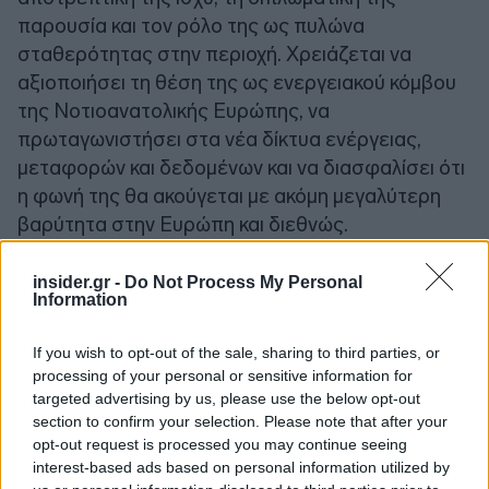
παρουσία και τον ρόλο της ως πυλώνα
σταθερότητας στην περιοχή. Χρειάζεται να
αξιοποιήσει τη θέση της ως ενεργειακού κόμβου
της Νοτιοανατολικής Ευρώπης, να
πρωταγωνιστήσει στα νέα δίκτυα ενέργειας,
μεταφορών και δεδομένων και να διασφαλίσει ότι
η φωνή της θα ακούγεται με ακόμη μεγαλύτερη
βαρύτητα στην Ευρώπη και διεθνώς.
Το 2030 δεν είναι μια τυχαία χρονολογία. Είναι η
insider.gr -
Do Not Process My Personal
Information
χρονιά που η πατρίδα μας θα συμπληρώνει 200
χρόνια από την ίδρυση του Νεοελληνικού
If you wish to opt-out of the sale, sharing to third parties, or
κράτους. Το ερώτημα είναι αν θα φτάσουμε σε
processing of your personal or sensitive information for
αυτό το ιστορικό ορόσημο έχοντας κάνει ένα
targeted advertising by us, please use the below opt-out
section to confirm your selection. Please note that after your
ακόμη μεγάλο βήμα μπροστά ή αν θα έχουμε χάσει
opt-out request is processed you may continue seeing
μια ακόμη ευκαιρία, επιβεβαιώνοντας ότι δεν
interest-based ads based on personal information utilized by
βγήκε τυχαία από αυτή εδώ τη χώρα ο μύθος του