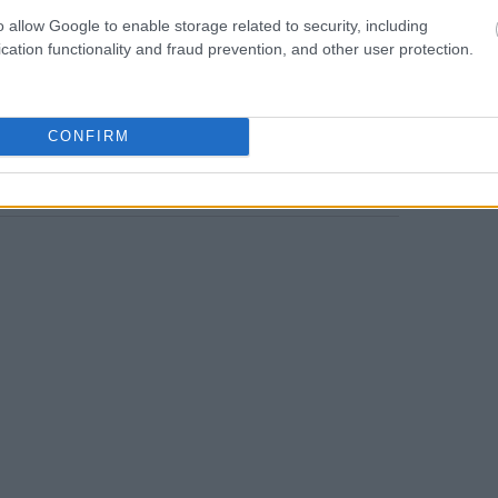
Όταν δεν έχεις ασφαλή εφοδιασμό, τότε
18:56
o allow Google to enable storage related to security, including
. Η ασφάλεια εφοδιασμού είναι
cation functionality and fraud prevention, and other user protection.
 ενεργειακή ασφάλεια κάθε χώρας». Και
έχει πλέον αποφασίσει την πλήρη
 αέριο μέχρι το τέλος του 2027.
CONFIRM