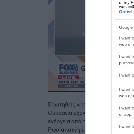
of my P
was col
Opted 
Google 
I want t
web or d
I want t
purpose
I want 
I want t
web or d
Ερωτηθείς γιατί ακόμα και σήμερα 
I want t
Ουκρανία εξακολουθούν να υπάρχ
or app.
ενέργεια από τη Μόσχα, ο κ. Παπ
I want t
Ρωσία κατάφερε να προσφέρει πο