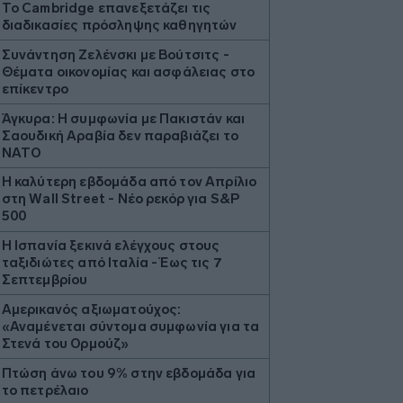
Το Cambridge επανεξετάζει τις
διαδικασίες πρόσληψης καθηγητών
Συνάντηση Ζελένσκι με Βούτσιτς -
Θέματα οικονομίας και ασφάλειας στο
επίκεντρο
Άγκυρα: Η συμφωνία με Πακιστάν και
Σαουδική Αραβία δεν παραβιάζει το
ΝΑΤΟ
Η καλύτερη εβδομάδα από τον Απρίλιο
στη Wall Street - Νέο ρεκόρ για S&P
500
Η Ισπανία ξεκινά ελέγχους στους
ταξιδιώτες από Ιταλία - Έως τις 7
Σεπτεμβρίου
Αμερικανός αξιωματούχος:
«Αναμένεται σύντομα συμφωνία για τα
Στενά του Ορμούζ»
Πτώση άνω του 9% στην εβδομάδα για
το πετρέλαιο