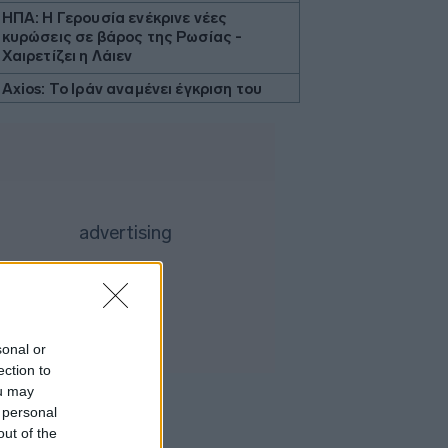
ΗΠΑ: Η Γερουσία ενέκρινε νέες
κυρώσεις σε βάρος της Ρωσίας -
Χαιρετίζει η Λάιεν
Axios: Το Ιράν αναμένει έγκριση του
Συμβουλίου Ασφαλείας για τη
συμφωνία ανοίγματος του Ορμούζ
Εβδομαδιαία κέρδη 7% για τον χρυσό
Ισπανία: Η αστυνομία εξάρθρωσε
δίκτυο διακινητών με κέρδη 24 εκατ.
ευρώ
ΔΕΘ - HELEXPO: Αναρτήθηκε ο
διαγωνισμός για την ανάπλαση των
204,6 εκατ. ευρώ
Σκέρτσος: «Το ΠΑΣΟΚ υποκαθιστά την
sonal or
οικονομική ανάλυση με πολιτική
ection to
προπαγάνδα»
ou may
Υπ. Παιδείας: 3,35 εκατ. ευρώ στο
 personal
Πανεπιστήμιο Κρήτης για το
out of the
στεγαστικό επίδομα των φοιτητών