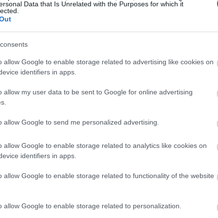
ersonal Data that Is Unrelated with the Purposes for which it
lected.
Out
19:45
consents
19:37
o allow Google to enable storage related to advertising like cookies on
evice identifiers in apps.
19:27
o allow my user data to be sent to Google for online advertising
s.
19:15
to allow Google to send me personalized advertising.
o allow Google to enable storage related to analytics like cookies on
19:10
evice identifiers in apps.
που η Ρωσία συνεχίζει να επιτίθεται στην
o allow Google to enable storage related to functionality of the website
ουν κράτη μέλη της ΕΕ που αγοράζουν
19:06
ασταύρου σημείωσε πως «νομίζω γιατί η
o allow Google to enable storage related to personalization.
λύ χαμηλές τιμές και πολλοί μπέρδεψαν