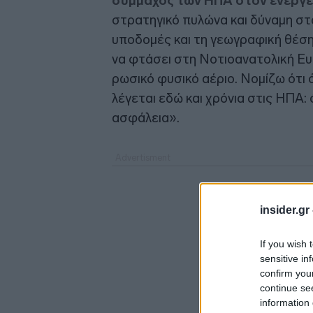
σύμμαχος των ΗΠΑ στον ενεργε
στρατηγικό πυλώνα και δύναμη στα
υποδομές και τη γεωγραφική θέση
να φτάσει στη Νοτιοανατολική Ευ
ρωσικό φυσικό αέριο. Νομίζω ότι 
λέγεται εδώ και χρόνια στις ΗΠΑ: 
ασφάλεια».
insider.gr
If you wish 
sensitive in
confirm you
continue se
information 