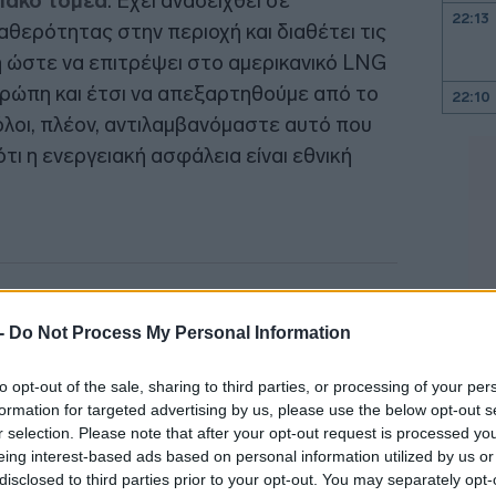
ιακό τομέα
. Έχει αναδειχθεί σε
22:13
θερότητας στην περιοχή και διαθέτει τις
 ώστε να επιτρέψει στο αμερικανικό LNG
ρώπη και έτσι να απεξαρτηθούμε από το
22:10
όλοι, πλέον, αντιλαμβανόμαστε αυτό που
ότι η ενεργειακή ασφάλεια είναι εθνική
22:00
21:52
21:46
 -
Do Not Process My Personal Information
21:39
to opt-out of the sale, sharing to third parties, or processing of your per
formation for targeted advertising by us, please use the below opt-out s
r selection. Please note that after your opt-out request is processed y
21:27
eing interest-based ads based on personal information utilized by us or
disclosed to third parties prior to your opt-out. You may separately opt-