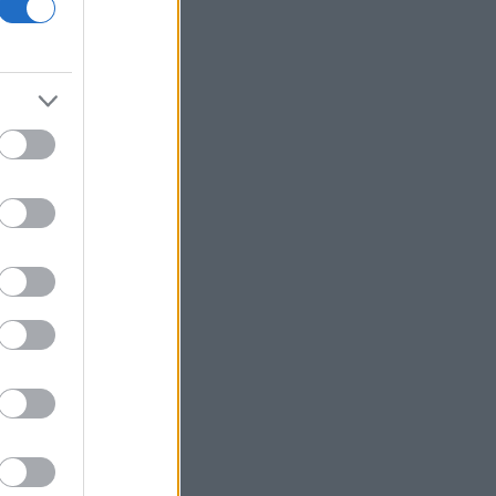
οικονομίας και οι κίνδυνοι της
επενδυτικής έκρηξης
ΕΛ.Α.Σ: «Η απροκάλυπτη ώσμωση
δικαστικής αρχής και εκτελεστικής
εξουσίας εκθέτει τη χώρα διεθνώς»
Δικαστικό μπλόκο στην αίθουσα χορού
του Τραμπ στο Λευκό Οίκο
Μπάρκιν (Fed): «Τα στοιχεία για την
αγορά εργασίας συμβαδίζουν με τις
πρόσφατες τάσεις»
Καταβλήθηκαν 33,58 εκατ. ευρώ σε
67.746 δικαιούχους για την αγορά
λιπασμάτων
Ευρωαγορές: Η καλύτερη εβδομάδα
από τα τέλη Ιουνίου - Σε νέα υψηλά ο
Stoxx 600
Κορυφώνεται η έξοδος των εκδρομέων
- Στο 100% η πληρότητα σε πολλά
δρομολόγια για Κυκλάδες