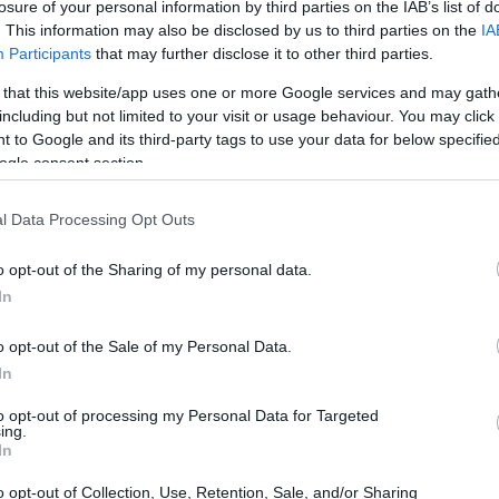
losure of your personal information by third parties on the IAB’s list of
. This information may also be disclosed by us to third parties on the
IA
21:11
Participants
that may further disclose it to other third parties.
 that this website/app uses one or more Google services and may gath
έργειας επισήμανε ότι
για την ασφάλεια
21:01
including but not limited to your visit or usage behaviour. You may click 
ενεργειακή διαφοροποίηση και στάθηκε
 to Google and its third-party tags to use your data for below specifi
δρόμου
. «Υπό αυτή την έννοια, έχουμε
ogle consent section.
20:42
ω Ελλάδας, μέσω της Ρεβυθούσας και του
l Data Processing Opt Outs
 Βουλγαρίας, Ρουμανίας, Μολδαβίας μέχρι
20:32
εργειακή διαφοροποίηση που είναι
o opt-out of the Sharing of my personal data.
όμαστε με την ExxonMobil και τη Chevron
In
ων υδρογονανθράκων στην Ελλάδα. Θα
20:19
o opt-out of the Sale of my Personal Data.
ευνητική γεώτρηση μετά από μισό αιώνα
In
είναι παραγωγός φυσικού αερίου τα
20:11
to opt-out of processing my Personal Data for Targeted
ing.
In
20:00
o opt-out of Collection, Use, Retention, Sale, and/or Sharing