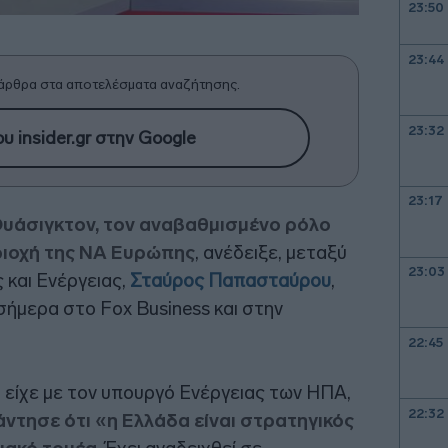
23:50
23:44
άρθρα στα αποτελέσματα αναζήτησης.
23:32
υ insider.gr στην Google
23:17
Ουάσιγκτον, τον αναβαθμισμένο ρόλο
ριοχή της ΝΑ Ευρώπης
, ανέδειξε, μεταξύ
23:03
 και Ενέργειας,
Σταύρος Παπασταύρου
,
ήμερα στο Fox Business και στην
22:45
 είχε με τον υπουργό Ενέργειας των ΗΠΑ,
22:32
ντησε ότι «η Ελλάδα είναι στρατηγικός