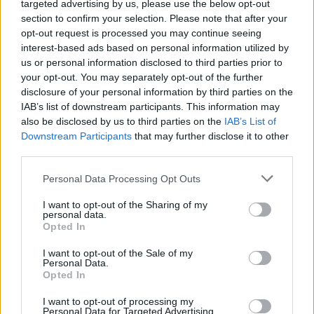
targeted advertising by us, please use the below opt-out
section to confirm your selection. Please note that after your
opt-out request is processed you may continue seeing
interest-based ads based on personal information utilized by
us or personal information disclosed to third parties prior to
your opt-out. You may separately opt-out of the further
disclosure of your personal information by third parties on the
IAB’s list of downstream participants. This information may
also be disclosed by us to third parties on the
IAB’s List of
Downstream Participants
that may further disclose it to other
third parties.
Please note that this website/app uses one or more Google
Personal Data Processing Opt Outs
services and may gather and store information including but
not limited to your visit or usage behaviour. You may click to
I want to opt-out of the Sharing of my
personal data.
grant or deny consent to Google and its third-party tags to
Opted In
Το τρίτο είναι η
διαφάνεια στο πολιτικό
use your data for below specified purposes in below Google
σύστημα
. «Με δύο διαφορετικούς τρόπους. Ο
consent section.
I want to opt-out of the Sale of my
Personal Data.
ένας τρόπος είναι ένας νόμος περί κομμάτων που
Opted In
προβλέπεται από το 1974 και δεν έχει ψηφιστεί
μέχρι τώρα. Αναφέρομαι στην εσωκομματική
I want to opt-out of processing my
Personal Data for Targeted Advertising.