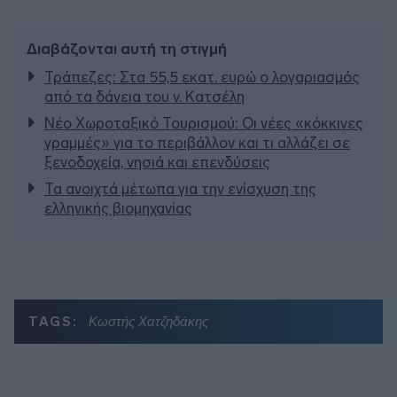
Διαβάζονται αυτή τη στιγμή
Τράπεζες: Στα 55,5 εκατ. ευρώ ο λογαριασμός
από τα δάνεια του ν. Κατσέλη
Νέο Χωροταξικό Τουρισμού: Οι νέες «κόκκινες
γραμμές» για το περιβάλλον και τι αλλάζει σε
ξενοδοχεία, νησιά και επενδύσεις
Τα ανοιχτά μέτωπα για την ενίσχυση της
ελληνικής βιομηχανίας
TAGS:
Κωστής Χατζηδάκης