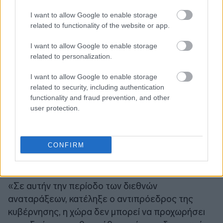
αναφέρομαι μόνο στις δύο κρατικές εταιρείες
αλλά και στις δυνατότητες που έχουν ελληνικές
I want to allow Google to enable storage
related to functionality of the website or app.
ιδιωτικές εταιρείες. Υπάρχει παράλληλα και ο
τομέας της ενέργειας και των δικτύων. Στόχος μας
I want to allow Google to enable storage
είναι η αναβάθμιση του ρόλου της χώρας ως
related to personalization.
κόμβου ενέργειας, μεταφορών, δεδομένων και
I want to allow Google to enable storage
τεχνολογίας. Δεν είναι μόνο οι εξορύξεις
related to security, including authentication
υδρογονανθράκων και οι διασυνδέσεις με την
functionality and fraud prevention, and other
ανατολική και κεντρική Ευρώπη. Είναι οι νέες
user protection.
δυνατότητες που δημιουργούνται στο χώρο των
δικτύων, των νέων τεχνολογιών, των
διευρωπαϊκών δικτύων μεταφορών. Όλα αυτά
CONFIRM
είναι εξωτερική πολιτική στην πράξη», ανέφερε.
«Σε αυτήν την περίοδο των διεθνών
αναταράξεων, κατέληξε ο αντιπρόεδρος της
κυβέρνησης, η χώρα δεν μπορεί να προχωρήσει