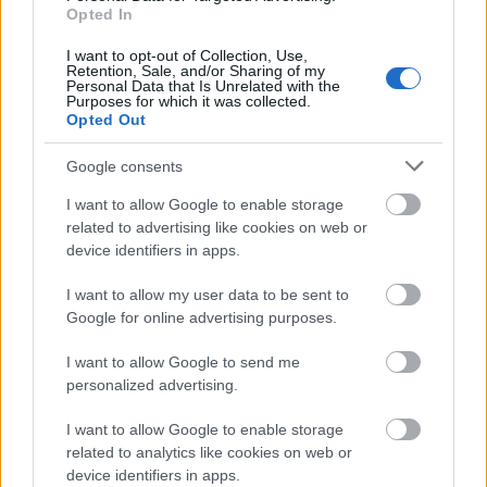
δημοκρατία και στη διαφάνεια των οικονομικών
Opted In
των κομμάτων. Ο δεύτερος είναι παρεμβάσεις
I want to opt-out of Collection, Use,
στο εκλογικό μας σύστημα έτσι ώστε να
Retention, Sale, and/or Sharing of my
Personal Data that Is Unrelated with the
μπορέσουμε όσο περισσότερο γίνεται να
Purposes for which it was collected.
Opted Out
αντιμετωπίσουμε κατάλοιπα του πελατειακού
κράτους».
Google consents
I want to allow Google to enable storage
3. Για τον τομέα της άμυνας και διπλωματίας
, ο
related to advertising like cookies on web or
Κωστής Χατζηδάκης υπογράμμισε: «Έχουμε
device identifiers in apps.
προχωρήσει τα τελευταία χρόνια χωρίς φωνές κι
αντάρα στην ενίσχυση της θέσης της χώρας.
I want to allow my user data to be sent to
Google for online advertising purposes.
Περιττεύει να αναφερθώ στις συμφωνίες με την
Αμερική, τη Γαλλία, στη στρατηγική συμμαχία με
I want to allow Google to send me
την Αίγυπτο, με το Ισραήλ, με άλλες αραβικές
personalized advertising.
χώρες κλπ. Παράλληλα έχει θωρακιστεί η άμυνά
I want to allow Google to enable storage
μας και στις προθέσεις μας είναι να ενισχύσουμε
related to analytics like cookies on web or
περαιτέρω την εγχώρια αμυντική βιομηχανία. Δεν
device identifiers in apps.