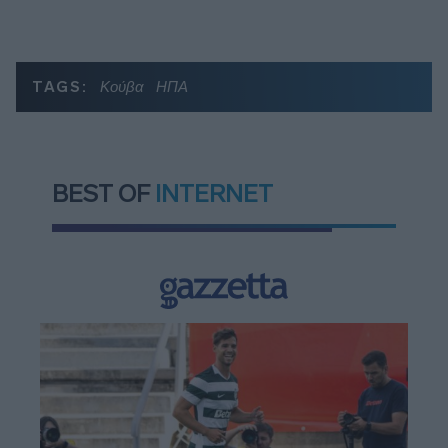
TAGS:
Κούβα
ΗΠΑ
BEST OF
INTERNET