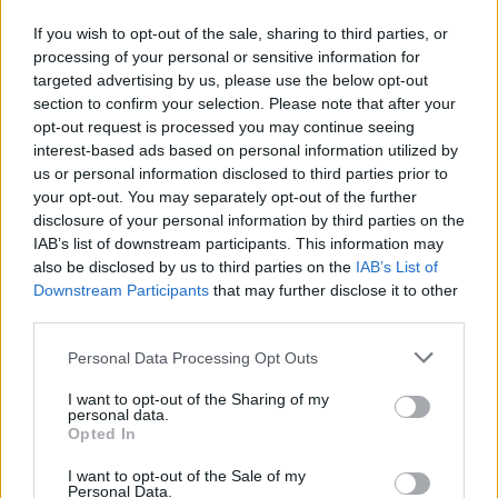
If you wish to opt-out of the sale, sharing to third parties, or
processing of your personal or sensitive information for
targeted advertising by us, please use the below opt-out
section to confirm your selection. Please note that after your
opt-out request is processed you may continue seeing
interest-based ads based on personal information utilized by
Σύμφωνα με τον κ. Ντίας-Κανέλ, οι υποθέσεις
us or personal information disclosed to third parties prior to
αυτές δεν εφευρέθηκαν από την Αβάνα,
your opt-out. You may separately opt-out of the further
βασίζονται σε επανειλημμένες τοποθετήσεις του
disclosure of your personal information by third parties on the
αμερικανού υπουργού Εξωτερικών Μάρκο
IAB’s list of downstream participants. This information may
also be disclosed by us to third parties on the
IAB’s List of
Ρούμπιο και του αμερικανού προέδρου Ντόναλντ
Downstream Participants
that may further disclose it to other
Τραμπ.
third parties.
Please note that this website/app uses one or more Google
Personal Data Processing Opt Outs
Αντιμέτωπη με τις προοπτικές αυτές, είπε ο
services and may gather and store information including but
αρχηγός του κράτους, η χώρα πρέπει να
not limited to your visit or usage behaviour. You may click to
I want to opt-out of the Sharing of my
personal data.
προετοιμαστεί να αμυνθεί, να αποφύγει
grant or deny consent to Google and its third-party tags to
Opted In
οποιονδήποτε «αιφνιδιασμό» και την «ήττα».
use your data for below specified purposes in below Google
consent section.
I want to opt-out of the Sale of my
Personal Data.