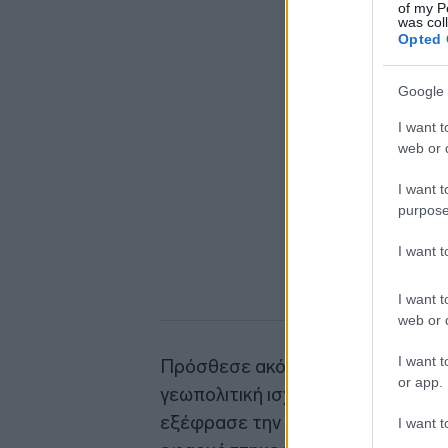
of my P
was col
Opted 
Google 
I want t
web or d
I want t
purpose
I want 
I want t
web or d
I want t
Πρόσθεσε ακόμη ότι «η ευρωπαϊκ
or app.
γεωπολιτική ισχύς» βασίζεται συχ
εξέφρασε την άποψη ότι «η καλύτ
I want t