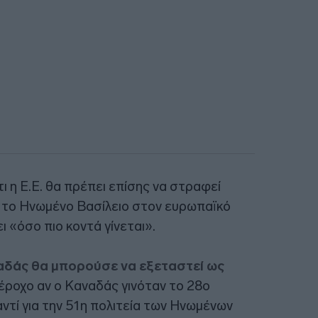
 η Ε.Ε. θα πρέπει επίσης να στραφεί
ι το Ηνωμένο Βασίλειο στον ευρωπαϊκό
ι «όσο πιο κοντά γίνεται».
ναδάς θα μπορούσε να εξεταστεί ως
έροχο αν ο Καναδάς γινόταν το 28ο
τί για την 51η πολιτεία των Ηνωμένων