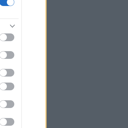
έργων πριν τις 15/9
ΗΠΑ: Σε χαμηλό διετίας οι απολύσεις -
Βασική αιτία για πέμπτο μήνα το ΑΙ
Από τις 28/8 η ψηφιακή ενεργοποίηση
της Κάρτας Αγρότη μέσω της ΕΑΕ
2026
Ρουμανία: Επιχείρηση εκτροπής του
Δούναβη για να παραταθεί η
λειτουργία πυρηνικού σταθμού
Τι είναι η εθνική ρήτρα διαφυγής για
άμυνα και ενέργεια - Ελλάδα και Ιταλία
ως στιγμής κάνουν χρήση της
επέκτασης στην ενέργεια
ΟΛΘ ΑΕ: Νέα επένδυση σε σύγχρονο
εξοπλισμό για την ενίσχυση της
παραγωγικότητας και τη βελτίωση της
εξυπηρέτησης
Diageo: Το πρόγραμμα περικοπών 1
δισ. δολ. ανεβάζει τη μετοχή 7%