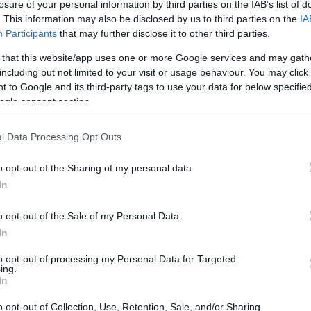
ρες
να επανεξετάσουν τα οφέλη της
losure of your personal information by third parties on the IAB’s list of
16:03
. This information may also be disclosed by us to third parties on the
IA
κή Ένωση.
Participants
that may further disclose it to other third parties.
15:51
 that this website/app uses one or more Google services and may gath
tric Power Summit, σχολίασε ότι «το
including but not limited to your visit or usage behaviour. You may click 
νση της Ε.Ε. «είναι αρκετά σύντομο, διότι
 to Google and its third-party tags to use your data for below specifi
15:37
κρανία και ίσως όταν, δεν ξέρω πότε,
ogle consent section.
τότε ο κόσμος θα πάψει να κινείται με την
l Data Processing Opt Outs
α ασχολείται με δευτερεύοντα και περιττά
15:36
o opt-out of the Sharing of my personal data.
In
15:19
o opt-out of the Sale of my Personal Data.
15:16
In
to opt-out of processing my Personal Data for Targeted
ing.
15:12
In
o opt-out of Collection, Use, Retention, Sale, and/or Sharing