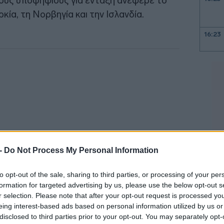
νούς υποψήφιους για ένταξη ανέφερε το
κία, τη Νορβηγία και την Ισλανδία.
16:23
16:15
16:13
16:08
 -
Do Not Process My Personal Information
16:08
to opt-out of the sale, sharing to third parties, or processing of your per
formation for targeted advertising by us, please use the below opt-out s
16:04
r selection. Please note that after your opt-out request is processed y
ερίοδο κατά την οποία οι ενέργειες της
eing interest-based ads based on personal information utilized by us or
 με τον πόλεμο της Ρωσίας κατά της
disclosed to third parties prior to your opt-out. You may separately opt-