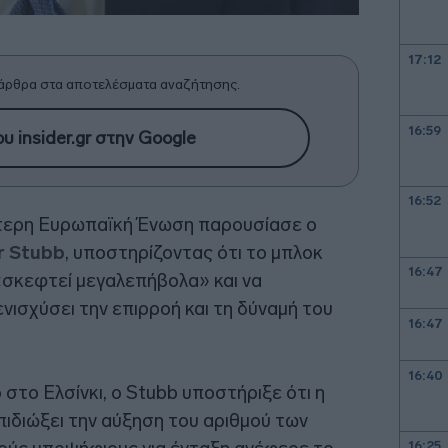
17:12
άρθρα στα αποτελέσματα αναζήτησης.
16:59
υ insider.gr στην Google
16:52
λύτερη Ευρωπαϊκή Ένωση παρουσίασε ο
r Stubb
, υποστηρίζοντας ότι το μπλοκ
16:47
«σκεφτεί μεγαλεπήβολα» και να
ενισχύσει την επιρροή και τη δύναμή του
16:47
16:40
στο Ελσίνκι, ο Stubb υποστήριξε ότι η
ιδιώξει την αύξηση του αριθμού των
16:25