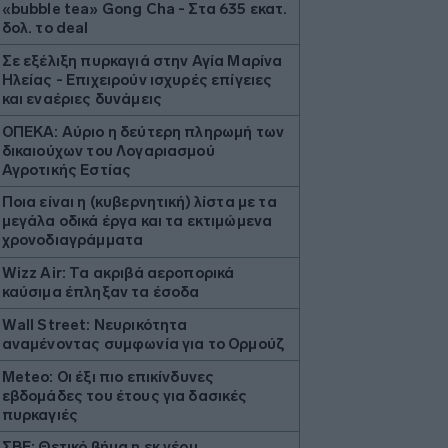
«bubble tea» Gong Cha - Στα 635 εκατ.
δολ. το deal
Σε εξέλιξη πυρκαγιά στην Αγία Μαρίνα
Ηλείας - Επιχειρούν ισχυρές επίγειες
και εναέριες δυνάμεις
ΟΠΕΚΑ: Αύριο η δεύτερη πληρωμή των
δικαιούχων του Λογαριασμού
Αγροτικής Εστίας
Ποια είναι η (κυβερνητική) λίστα με τα
μεγάλα οδικά έργα και τα εκτιμώμενα
χρονοδιαγράμματα
Wizz Air: Τα ακριβά αεροπορικά
καύσιμα έπληξαν τα έσοδα
Wall Street: Νευρικότητα
αναμένοντας συμφωνία για το Ορμούζ
Μeteo: Οι έξι πιο επικίνδυνες
εβδομάδες του έτους για δασικές
πυρκαγιές
ΣΒΕ: Θετικό βήμα η εκ νέου