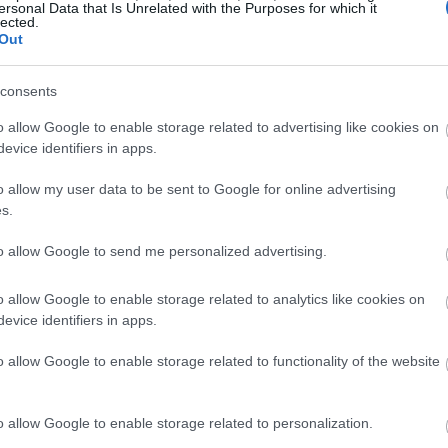
ersonal Data that Is Unrelated with the Purposes for which it
lected.
15:11
Out
15:03
consents
o allow Google to enable storage related to advertising like cookies on
evice identifiers in apps.
15:00
o allow my user data to be sent to Google for online advertising
s.
14:55
to allow Google to send me personalized advertising.
o allow Google to enable storage related to analytics like cookies on
14:49
evice identifiers in apps.
o allow Google to enable storage related to functionality of the website
ή στρατηγική αυτονομία ή η ευρωπαϊκή
νά «στο μέγεθος και την κλίμακα», ενώ
14:45
ερη ευρωπαϊκή πολιτική που
o allow Google to enable storage related to personalization.