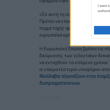
εφαρμόστηκε ποτέ ήταν
η πολιτι
I want t
authenti
«Σε αυτή τη συγκυρία πρέπει να 
Πρέπει να επεκταθούμε ή, τουλάχ
συμμετοχής αρκετά ευέλικτες ώσ
ευρωπαϊκά κράτη -ή ακόμη και μη
Η Ευρωπαϊκή Ένωση βρίσκεται σή
διεύρυνσης των τελευταίων δεκαε
να ενταχθούν τα επόμενα χρόνια.
οι επικρατέστεροι υποψήφιοι από
Μολδαβία πλησιάζουν στην έναρξ
διαπραγματεύσεων.