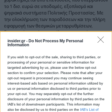
το 1 δισ. ευρώ σε υποδομές, εξοπλισμό και
ψηφιακά συστήματα Πολιτικής Προστασίας. Με
την ολοκλήρωση των παραδόσεων και την πλήρη
εφαρμογή των θεσμικών μεταρρυθμίσεων,
διαμορφώνεται ένα μοντέλο που στοχεύει στη
μείωση απωλειών, στον περιορισμό υλικών ζημιών
insider.gr -
Do Not Process My Personal
και στην αύξηση της ανθεκτικότητας απέναντι
Information
στα ακραία φαινόμενα που επιφέρει η κλιματική
If you wish to opt-out of the sale, sharing to third parties, or
κρίση.
processing of your personal or sensitive information for
targeted advertising by us, please use the below opt-out
Η οικονομική εξίσωση των φυσικών
section to confirm your selection. Please note that after your
opt-out request is processed you may continue seeing
καταστροφών και της πρόληψης
interest-based ads based on personal information utilized by
us or personal information disclosed to third parties prior to
στην Ελλάδα
your opt-out. You may separately opt-out of the further
disclosure of your personal information by third parties on the
Τα διαθέσιμα ευρωπαϊκά στοιχεία δείχνουν ότι το
IAB’s list of downstream participants. This information may
also be disclosed by us to third parties on the
IAB’s List of
οικονομικό αποτύπωμα των
φυσικών