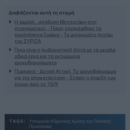
Διαβάζονται αυτή τη στιγμή
Η χαμηλή… απόδοση Μητσοτάκη στις
στοιχηματικές - Ποιος επισκέφθηκε τα
πυρόπληκτα ζωάκια - Το μισογεμάτο ποτήρι
του ΣΥΡΙΖΑ
Ποια είναι η (κυβερνητική) λίστα με τα μεγάλα
οδικά έργα και τα εκτιμώμενα
χρονοδιαγράμματα
Πυρκαγιά - Δυτική Αττική: Το χρονοδιάγραμμα
για την αποκατάσταση - Στόχος η έναρξη των
έργων πριν τις 15/9
TAGS:
Υπουργείο Κλιματικής Κρίσης και Πολιτικής
Προστασίας