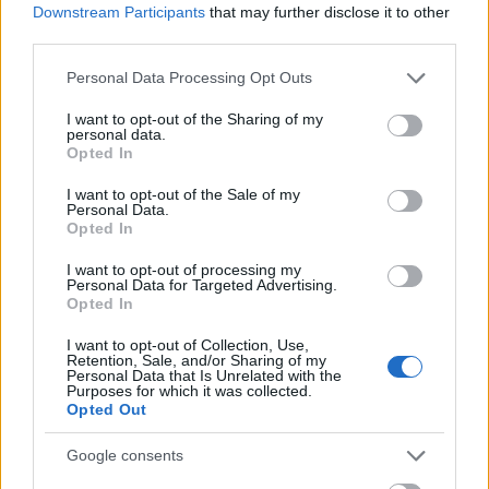
Downstream Participants
that may further disclose it to other
καταστροφών
στην Ελλάδα παρουσιάζει
third parties.
σημαντικές διακυμάνσεις αλλά και αυξητική τάση
Please note that this website/app uses one or more Google
σε βάθος χρόνου. Για το 2023, η Ευρωπαϊκή
Personal Data Processing Opt Outs
services and may gather and store information including but
Περιβαλλοντική Υπηρεσία καταγράφει άμεσες
not limited to your visit or usage behaviour. You may click to
I want to opt-out of the Sharing of my
οικονομικές ζημιές από καιρικά και κλιματικά
personal data.
grant or deny consent to Google and its third-party tags to
Opted In
συμβάντα, όπως πυρκαγιές, πλημμύρες και
use your data for below specified purposes in below Google
consent section.
καύσωνες, ύψους 26,8 εκατ. ευρώ, αριθμός που
I want to opt-out of the Sale of my
Personal Data.
αφορά μόνο καταγεγραμμένες άμεσες ζημιές και
Opted In
όχι το πλήρες κόστος, το οποίο περιλαμβάνει
I want to opt-out of processing my
έμμεσες απώλειες, διακοπές δραστηριότητας και
Personal Data for Targeted Advertising.
κοινωνικοοικονομικές επιπτώσεις.
Opted In
I want to opt-out of Collection, Use,
Retention, Sale, and/or Sharing of my
Σε μεγαλύτερη χρονική κλίμακα, τα στοιχεία
Personal Data that Is Unrelated with the
δείχνουν ότι η χώρα έχει βιώσει πολύ υψηλότερα
Purposes for which it was collected.
Opted Out
οικονομικά πλήγματα σε συγκεκριμένα έτη
έντονων φαινομένων, με εκτιμήσεις να ανεβάζουν
Google consents
τις συνολικές απώλειες της περιόδου 2016-2021