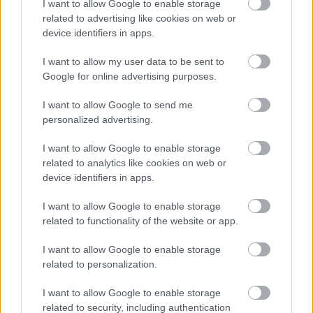
I want to allow Google to enable storage
σε περίπου 2,03 δισ. ευρώ, ενώ σε επιμέρους
related to advertising like cookies on web or
μεγάλα γεγονότα, όπως οι μεγάλες πυρκαγιές του
device identifiers in apps.
2023, το άμεσο οικονομικό κόστος προσεγγίζει τα
I want to allow my user data to be sent to
600 εκατ. ευρώ.
Google for online advertising purposes.
I want to allow Google to send me
personalized advertising.
I want to allow Google to enable storage
related to analytics like cookies on web or
device identifiers in apps.
I want to allow Google to enable storage
related to functionality of the website or app.
I want to allow Google to enable storage
related to personalization.
I want to allow Google to enable storage
related to security, including authentication