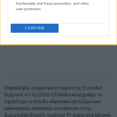
functionality and fraud prevention, and other
user protection.
CONFIRM
Παράλληλα, συγκριτικά στοιχεία της Eurostat
δείχνουν ότι το 2020 η Ελλάδα κατέγραψε το
υψηλότερο επίπεδο κλιματικά σχετιζόμενων
οικονομικών απωλειών ανά κάτοικο στην
Ευρωπαϊκή Ένωση, περίπου 91 ευρώ ανά κάτοικο,