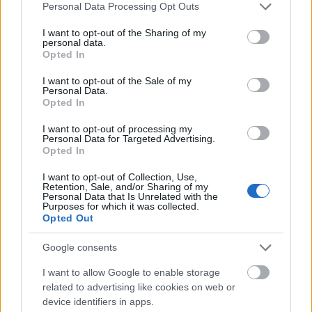
Please note that this website/app uses one or more Google
Personal Data Processing Opt Outs
services and may gather and store information including but
not limited to your visit or usage behaviour. You may click to
I want to opt-out of the Sharing of my
personal data.
Διαβάζονται αυτή τη στιγμή
grant or deny consent to Google and its third-party tags to
Opted In
use your data for below specified purposes in below Google
Τράπεζες: Στα 55,5 εκατ. ευρώ ο λογαριασμός
consent section.
I want to opt-out of the Sale of my
από τα δάνεια του ν. Κατσέλη
Personal Data.
Opted In
Νέο Χωροταξικό Τουρισμού: Οι νέες «κόκκινες
γραμμές» για το περιβάλλον και τι αλλάζει σε
I want to opt-out of processing my
ξενοδοχεία, νησιά και επενδύσεις
Personal Data for Targeted Advertising.
Opted In
Τα ανοιχτά μέτωπα για την ενίσχυση της
ελληνικής βιομηχανίας
I want to opt-out of Collection, Use,
Retention, Sale, and/or Sharing of my
Personal Data that Is Unrelated with the
Purposes for which it was collected.
Opted Out
Google consents
TAGS:
Ελλάδα
Μολδαβία
I want to allow Google to enable storage
related to advertising like cookies on web or
device identifiers in apps.