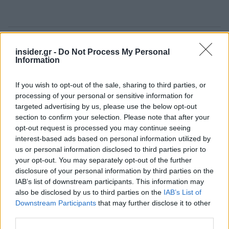
Ακολουθήστε το
insider.gr στο Google News
και μάθετε
insider.gr -
Do Not Process My Personal
πρώτοι όλες τις
ειδήσεις
από την Ελλάδα και τον κόσμο.
Information
If you wish to opt-out of the sale, sharing to third parties, or
processing of your personal or sensitive information for
targeted advertising by us, please use the below opt-out
section to confirm your selection. Please note that after your
opt-out request is processed you may continue seeing
interest-based ads based on personal information utilized by
us or personal information disclosed to third parties prior to
your opt-out. You may separately opt-out of the further
disclosure of your personal information by third parties on the
IAB’s list of downstream participants. This information may
also be disclosed by us to third parties on the
IAB’s List of
Downstream Participants
that may further disclose it to other
third parties.