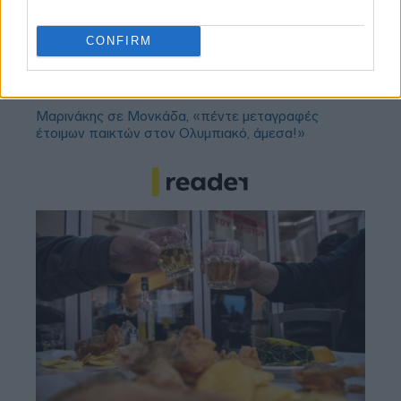
ανακοίνωση της οικογένειας
CONFIRM
Παναθηναϊκός: Αποθέωση από τους Ισπανούς για
το ρόστερ της ομάδας
Μαρινάκης σε Μονκάδα, «πέντε μεταγραφές
έτοιμων παικτών στον Ολυμπιακό, άμεσα!»