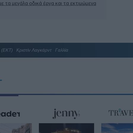
 με τα μεγάλα οδικά έργα και τα εκτιμώμενα
 (ΕΚΤ)
Κριστίν Λαγκάρντ
Γαλλία
T