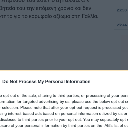
 Απριλίου του 2027 στη Γαλλία.
Ο κ.
ητεία του την επόμενη χρονιά και δεν
23:50
τητα για το κορυφαίο αξίωμα στη Γαλλία.
23:44
23:32
23:17
 -
Do Not Process My Personal Information
23:03
to opt-out of the sale, sharing to third parties, or processing of your per
formation for targeted advertising by us, please use the below opt-out s
22:45
r selection. Please note that after your opt-out request is processed y
eing interest-based ads based on personal information utilized by us or
disclosed to third parties prior to your opt-out. You may separately opt-
 ΕΚΤ, η κ. Λαγκάρντ ήταν γενική
losure of your personal information by third parties on the IAB’s list of
22:32