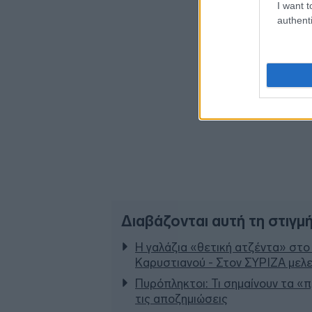
I want t
authenti
Διαβάζονται αυτή τη στιγμ
Η γαλάζια «θετική ατζέντα» στο
Καρυστιανού - Στον ΣΥΡΙΖΑ μελε
Πυρόπληκτοι: Τι σημαίνουν τα «πρ
τις αποζημιώσεις