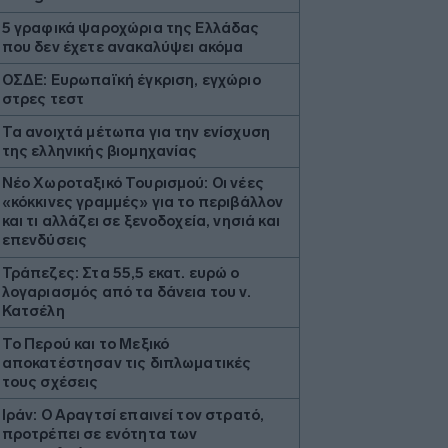
5 γραφικά ψαροχώρια της Ελλάδας
που δεν έχετε ανακαλύψει ακόμα
ΟΣΔΕ: Ευρωπαϊκή έγκριση, εγχώριο
στρες τεστ
Τα ανοιχτά μέτωπα για την ενίσχυση
της ελληνικής βιομηχανίας
Νέο Χωροταξικό Τουρισμού: Οι νέες
«κόκκινες γραμμές» για το περιβάλλον
και τι αλλάζει σε ξενοδοχεία, νησιά και
επενδύσεις
Τράπεζες: Στα 55,5 εκατ. ευρώ ο
λογαριασμός από τα δάνεια του ν.
Κατσέλη
Το Περού και το Μεξικό
αποκατέστησαν τις διπλωματικές
τους σχέσεις
Ιράν: Ο Αραγτσί επαινεί τον στρατό,
προτρέπει σε ενότητα των