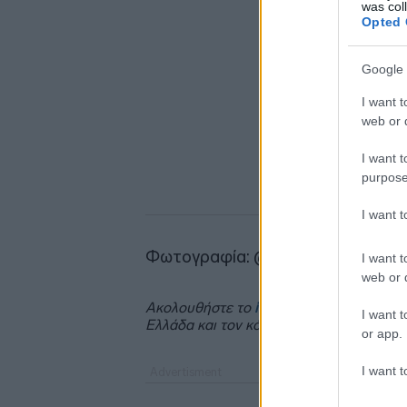
was col
Opted 
Google 
I want t
web or d
I want t
purpose
I want 
Φωτογραφία: @associatedpress
I want t
web or d
Ακολουθήστε το
insider.gr στο Google 
I want t
Ελλάδα και τον κόσμο.
or app.
I want t