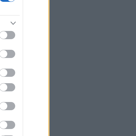
Πανεπιστήμιο Κρήτης για το
στεγαστικό επίδομα των φοιτητών
Η UEFA συνεχίζει το μποϊκοτάζ του
Μουντιάλ παρά την αναδίπλωση της
FIFA
Τραμπ: Νέα προσπάθεια
απομάκρυνσης της Λίζα Κουκ παρά το
«μπλόκο» του Ανωτάτου Δικαστηρίου
Φωτιά στη Σητεία - Μεγάλη
κινητοποίηση της Πυροσβεστικής
Σχέδια Βελτίωσης: Υπεγράφη η ΚΥΑ -
Ανοίγει ο δρόμος για επενδύσεις 263,5
εκατ. ευρώ
ΔΕΗ: Νέα συμφωνία για χαρτοφυλάκιο
έργων ΑΠΕ άνω των 2 GW σε Πολωνία
και Ουγγαρία
ΑΑΔΕ: Άνοιξε εκ νέου το σύστημα ΕΑΕ
2025 για διορθώσεις μετά την
τελευταία πληρωμή