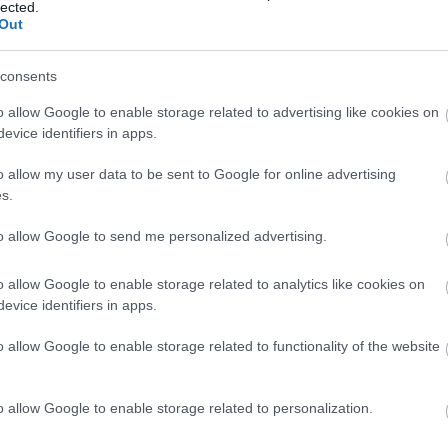
lected.
Out
21:11
consents
o allow Google to enable storage related to advertising like cookies on
21:01
evice identifiers in apps.
o allow my user data to be sent to Google for online advertising
s.
20:42
to allow Google to send me personalized advertising.
20:32
o allow Google to enable storage related to analytics like cookies on
evice identifiers in apps.
20:19
News
και μάθετε πρώτοι όλες τις
ειδήσεις
από την
o allow Google to enable storage related to functionality of the website
20:11
o allow Google to enable storage related to personalization.