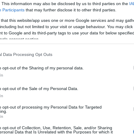
τικού Ταμείου (2011-2019), ενώ είχε
. This information may also be disclosed by us to third parties on the
IA
Participants
that may further disclose it to other third parties.
ομίας και Οικονομικών της Γαλλίας.
22:13
 that this website/app uses one or more Google services and may gath
including but not limited to your visit or usage behaviour. You may click 
ταν σε θέση να επαληθεύσει τις
 to Google and its third-party tags to use your data for below specifi
22:10
εν απάντησε αμέσως όταν της ζήτησε
ogle consent section.
l Data Processing Opt Outs
22:00
21:52
o opt-out of the Sharing of my personal data.
In
21:46
o opt-out of the Sale of my Personal Data.
In
to opt-out of processing my Personal Data for Targeted
21:39
ing.
In
o opt-out of Collection, Use, Retention, Sale, and/or Sharing
21:27
ersonal Data that Is Unrelated with the Purposes for which it