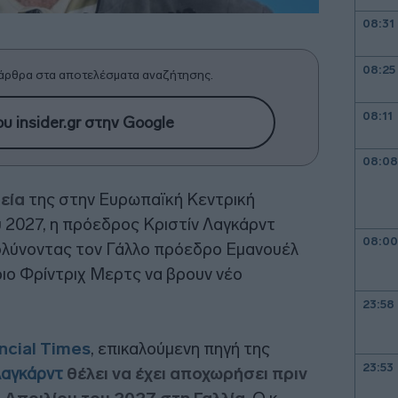
08:31
08:25
άρθρα στα αποτελέσματα αναζήτησης.
08:11
υ insider.gr στην Google
08:08
τεία
της στην Ευρωπαϊκή Κεντρική
υ 2027, η πρόεδρος Κριστίν Λαγκάρντ
08:00
κολύνοντας τον Γάλλο πρόεδρο Εμανουέλ
ιο Φρίντριχ Μερτς να βρουν νέο
23:58
ncial Times
, επικαλούμενη πηγή της
23:53
αγκάρντ
θέλει να έχει αποχωρήσει πριν