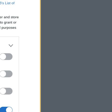
B’s List of
το πετρέλαιο
ΗΠΑ: Η Γερουσία ενέκρινε νέες
κυρώσεις σε βάρος της Ρωσίας -
er and store
Χαιρετίζει η Λάιεν
to grant or
ed purposes
Axios: Το Ιράν αναμένει έγκριση του
Συμβουλίου Ασφαλείας για τη
συμφωνία ανοίγματος του Ορμούζ
Εβδομαδιαία κέρδη 7% για τον χρυσό
Ισπανία: Η αστυνομία εξάρθρωσε
δίκτυο διακινητών με κέρδη 24 εκατ.
ευρώ
ΔΕΘ - HELEXPO: Αναρτήθηκε ο
διαγωνισμός για την ανάπλαση των
204,6 εκατ. ευρώ
Σκέρτσος: «Το ΠΑΣΟΚ υποκαθιστά την
οικονομική ανάλυση με πολιτική
προπαγάνδα»
Υπ. Παιδείας: 3,35 εκατ. ευρώ στο