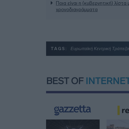
Ποια είναι η (κυβερνητική) λίστα
χρονοδιαγράμματα
TAGS:
Ευρωπαϊκή Κεντρική Τράπεζα
BEST OF
INTERNE