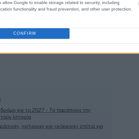
o allow Google to enable storage related to security, including
20:00
cation functionality and fraud prevention, and other user protection.
CONFIRM
ή
 δρόμο για το 2027 - Το παράπονο της
τούν Ιστορία
άσινα», «κίτρινα» και «κόκκινα» σπίτια για