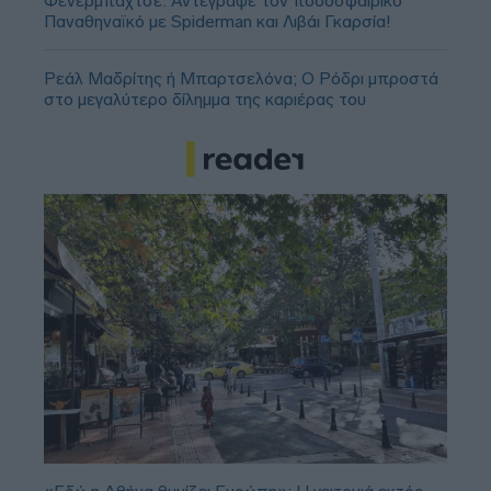
Φενέρμπαχτσε: Αντέγραψε τον ποδοσφαιρικό
Παναθηναϊκό με Spiderman και Λιβάι Γκαρσία!
Ρεάλ Μαδρίτης ή Μπαρτσελόνα; Ο Ρόδρι μπροστά
στο μεγαλύτερο δίλημμα της καριέρας του