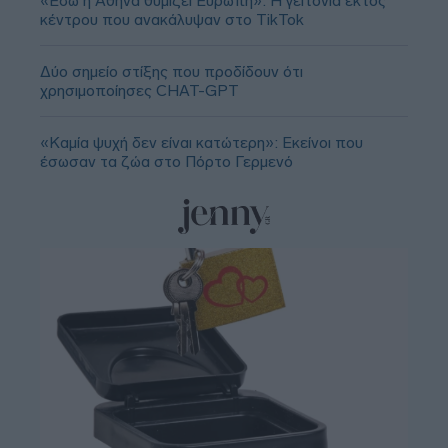
«Εδώ η Αθήνα θυμίζει Ευρώπη»: H γειτονιά εκτός
κέντρου που ανακάλυψαν στο TikTok
Δύο σημείο στίξης που προδίδουν ότι
χρησιμοποίησες CHAT-GPT
«Καμία ψυχή δεν είναι κατώτερη»: Εκείνοι που
έσωσαν τα ζώα στο Πόρτο Γερμενό