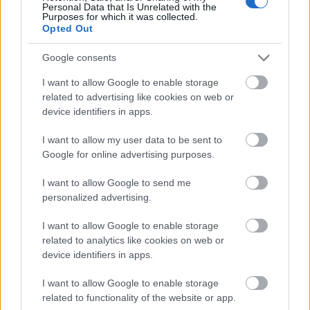
Personal Data that Is Unrelated with the
Purposes for which it was collected.
Opted Out
Google consents
I want to allow Google to enable storage
related to advertising like cookies on web or
device identifiers in apps.
Επιβεβαίωσε, επίσης, ότι «η Ελλάδα και η
I want to allow my user data to be sent to
Σλοβενία συμφωνούν για τη διεύρυνση της
Google for online advertising purposes.
Ευρωπαϊκής Ένωσης και ιδιαίτερα για τη
I want to allow Google to send me
διεύρυνση της Ευρωπαϊκής Ένωσης στα Δυτικά
personalized advertising.
Βαλκάνια» και ταυτόχρονα, τάχθηκε υπέρ της
I want to allow Google to enable storage
ένταξης στην ΕΕ της Ουκρανίας, Μολδαβίας και
related to analytics like cookies on web or
Γεωργίας.
device identifiers in apps.
Τέλος, αναφερόμενη στις Ευρωεκλογές της 9ης
I want to allow Google to enable storage
related to functionality of the website or app.
Ιουνίου, υποστήριξε ότι «πρέπει να πείσουμε