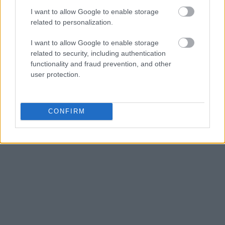
τους νέους να πάνε να ψηφίσουν για την
I want to allow Google to enable storage
Ευρωπαϊκή Ένωση, καθώς αυτή αποτελεί το κοινό
related to personalization.
μας μέλλον» και κατέληξε επισημαίνοντας την
I want to allow Google to enable storage
ανάγκη λήψης μέτρων για την κλιματική αλλαγή.
related to security, including authentication
functionality and fraud prevention, and other
Πηγή: ΑΠΕ - ΜΠΕ
user protection.
CONFIRM