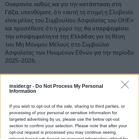
Ουκρανία
, καθώς και για την
κατάσταση στη
Γάζα
, υπενθύμισε, ότι «αυτή τη στιγμή η Σλοβενία
είναι μέλος του Συμβουλίου Ασφαλείας του ΟΗΕ»
και προσέθεσε ότι η χώρα της
θα υπερψηφίσει
την υποψηφιότητα της Ελλάδας
για τη θέση
του Μη Μόνιμου Μέλους στο Συμβούλιο
Ασφαλείας των Ηνωμένων Εθνών για την περίοδο
2025-2026.
Ακολούθως, σημείωσε ότι υπάρχει ένας ακόμη
σημαντικός λόγος που χαίρεται για την παρουσία
insider.gr -
Do Not Process My Personal
Information
της σήμερα στην Αθήνα, καθώς «πριν από 20
χρόνια η Σλοβενία εντάχθηκε στην Ευρωπαϊκή
If you wish to opt-out of the sale, sharing to third parties, or
Ένωση και
πριν από 21 χρόνια εδώ στην Αθήνα
processing of your personal or sensitive information for
υπογράψαμε την ένταξή μας στην Ευρωπαϊκή
targeted advertising by us, please use the below opt-out
Ένωση
».
section to confirm your selection. Please note that after your
opt-out request is processed you may continue seeing
interest-based ads based on personal information utilized by