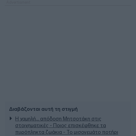
Διαβάζονται αυτή τη στιγμή
Η χαμηλή… απόδοση Μητσοτάκη στις
στοιχηματικές - Ποιος επισκέφθηκε τα
πυρόπληκτα ζωάκια - Το μισογεμάτο ποτήρι