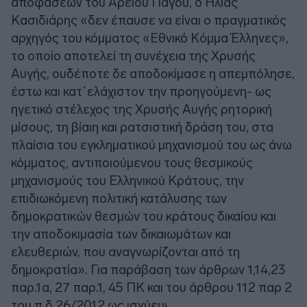
αποφάσεων του Αρείου Πάγου, ο Ηλίας
Κασιδιάρης «δεν έπαυσε να είναι ο πραγματικός
αρχηγός του κόμματος «Εθνικό Κόμμα Έλληνες»,
το οποίο αποτελεί τη συνέχεια της Χρυσής
Αυγής, ουδέποτε δε αποδοκίμασε η απεμπόλησε,
έστω και κατ΄ελάχιστον την προηγούμενη- ως
ηγετικό στέλεχος της Χρυσής Αυγής ρητορική
μίσους, τη βίαιη και ρατσιστική δράση του, στα
πλαίσια του εγκληματικού μηχανισμού του ως άνω
κόμματος, αντιποιούμενου τους θεσμικούς
μηχανισμούς του Ελληνικού Κράτους, την
επιδιωκόμενη πολιτική κατάλυσης των
δημοκρατικών θεσμών του κράτους δικαίου και
την αποδοκιμασία των δικαιωμάτων και
ελευθεριών, που αναγνωρίζονται από τη
δημοκρατία». Για παράβαση των άρθρων 1,14,23
παρ.1α, 27 παρ.1, 45 ΠΚ και του άρθρου 112 παρ 2
του π.δ 26/2012 ως ισχύει».