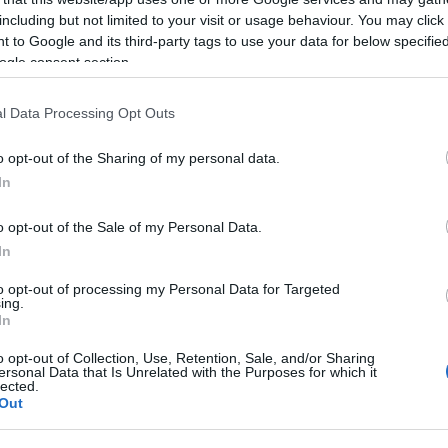
των αρμοδιοτήτων τους» καταλήγει στην
07:55
including but not limited to your visit or usage behaviour. You may click 
 to Google and its third-party tags to use your data for below specifi
ogle consent section.
07:41
l Data Processing Opt Outs
o opt-out of the Sharing of my personal data.
07:32
In
o opt-out of the Sale of my Personal Data.
07:20
In
to opt-out of processing my Personal Data for Targeted
ing.
07:11
In
o opt-out of Collection, Use, Retention, Sale, and/or Sharing
ersonal Data that Is Unrelated with the Purposes for which it
lected.
07:07
Out