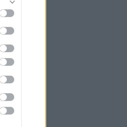
Η Etsy απολύει το 12% του
προσωπικού της - «Δεν οφείλεται στην
Τεχνητή Νοημοσύνη»
Κατσαφάδος: Μέχρι αύριο θα έχουν
ολοκληρωθεί οι αυτοψίες στο Πόρτο
Γερμενό – Κανένας δεν θα μείνει
αβοήθητος
Οι ΗΠΑ αναστέλλουν τις εισαγωγές
από τον μεγαλύτερο παραγωγό
αβοκάντο του Μεξικού
Wall Street: «Ξεφούσκωσε» το ράλι
αλλά το ρεκόρ ήρθε για τον Dow
Ουγγαρία: Την ερχόμενη εβδομάδα η
εκλογή του νέου προέδρου
Οι ΥΠΕΞ ΗΠΑ και Βρετανίας συζήτησαν
την ασφάλεια της Ευρώπης και της
Ουκρανίας
O Mr. Big Short πάει κόντρα στο ράλι:
Προειδοποιεί για κραχ αντίστοιχο του