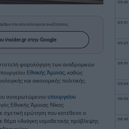
09:45
09:31
άρθρα στα αποτελέσματα αναζήτησης.
υ insider.gr στην Google
09:27
09:10
αυτοτελή φορολόγηση των αναδρομικών
υπουργείου
Εθνικής Άμυνας,
καθώς
λογικής και οικονομικής πολιτικής.
09:06
 του συνερωτώμενου
υπουργείου
08:50
γός Εθνικής Άμυνας Νίκος
ε σχετική ερώτηση που κατέθεσε ο
08:45
ε θέμα «Ανάγκη νομοθετικής πρόβλεψης