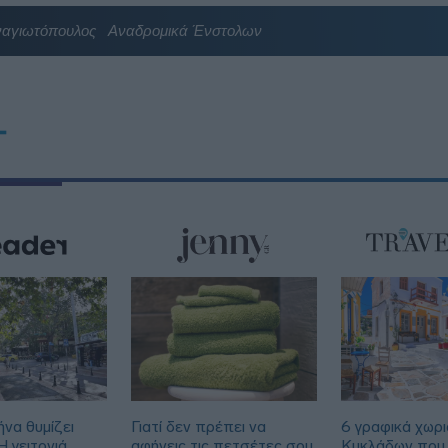
ναγιωτόπουλος
Αναδρομικά Ένστολων
T
να θυμίζει
Γιατί δεν πρέπει να
6 γραφικά χωρι
 γειτονιά
αφήνεις τις πετσέτες σου
Κυκλάδων που 