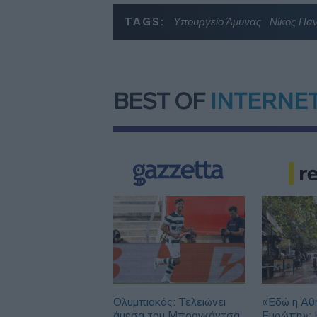
TAGS:
Υπουργείο Άμυνας
Νίκος Πα
BEST OF
INTERNE
Ολυμπιακός: Τελειώνει
«Εδώ η Αθή
άμεσα του Μπραγκάντσα
Ευρώπη»: H