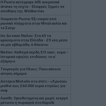
H Ρωσία κατέρριψε 605 ουκρανικά
drones τη νύχτα - Ελαφρές ζημιές σε
αποθήκη της Wildberries
Ουκρανία-Ρωσία: Έξι νεκροί από
ρωσικά πλήγματα στην Μπαλακλία και
το Σούμι
Ιός Δυτικού Νείλου: Στα 65 τα
κρούσματα στην Ελλάδα - 23 νέα μέσα
σε μία εβδομάδα, 6 θάνατοι
Metlen: Καθαρά κέρδη 313 εκατ. ευρώ -
Ιστορικά υψηλές επιδόσεις το α’
εξάμηνο
Τουρισμός για Όλους: Ποιοι κάνουν
αίτηση σήμερα
Αστέρια Michelin στο σπίτι - «Χρυσοί»
μισθοί έως 260.000 ευρώ ετησίως για
σεφ
Λασίθι: Οριοθετημένη και χωρίς ενεργό
μέτωπο η πυρκαγιά στο Καρύδι