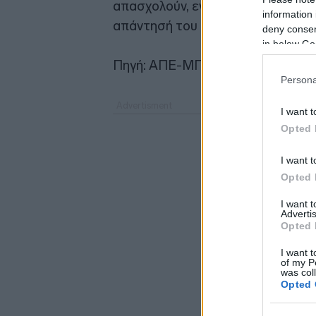
απασχολούν, εντός του πλαισίου 
information 
απάντησή του ο υπουργός.
deny consent
in below Go
Πηγή: ΑΠΕ-ΜΠΕ
Persona
I want t
Opted 
I want t
Opted 
I want 
Advertis
Opted 
I want t
of my P
was col
Opted 