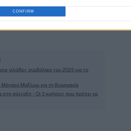
22:23
CONFIRM
22:10
ή
ερ χιλιάδες συμβόλαια του 2025 για το
 Μέγαρο Μαξίμου για τη βιομηχανία
 στη σύνταξη - Οι 3 κινήσεις που πρέπει να