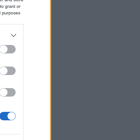
Ιράν για Ορμούζ: Το αν θα ανοίξει θα
to grant or
εξαρτηθεί από τις ΗΠΑ, έχουμε
ed purposes
συμφωνήσει με το Ομάν
Η χαμηλή… απόδοση Μητσοτάκη στις
στοιχηματικές - Ποιος επισκέφθηκε τα
πυρόπληκτα ζωάκια - Το μισογεμάτο
ποτήρι του ΣΥΡΙΖΑ
Νέο Αεροδρόμιο Κρήτης (ΔΑΗΚ - ΓΕΚ
ΤΕΡΝΑ): Έρχονται υπογραφές για τον
εξοπλισμό αεροναυτιλίας
Eurobank: Πωλητήριο σε step-up
δάνεια, «γύρισε» σε ευρώ σχεδόν το
μισό χαρτοφυλάκιο σε ελβετικό
Μεταβιβάσεις ακινήτων: Στο σκάνερ
χιλιάδες συμβόλαια του 2025 για το
πιστοποιητικό ΕΝΦΙΑ
Νέα δεδομένα με την είσοδο Meridiam
- Προσπέραση στον MSCI Greece -
Της… ανακαινίσεως