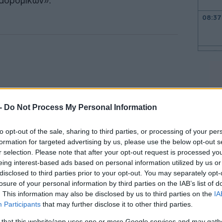
αδρομικών».
08:37
08:31
08:26
 -
Do Not Process My Personal Information
to opt-out of the sale, sharing to third parties, or processing of your per
08:22
formation for targeted advertising by us, please use the below opt-out s
r selection. Please note that after your opt-out request is processed y
eing interest-based ads based on personal information utilized by us or
08:15
disclosed to third parties prior to your opt-out. You may separately opt-
τα Γενικά Επιτελεία «συνεκτιμούν τις
losure of your personal information by third parties on the IAB’s list of
08:06
. This information may also be disclosed by us to third parties on the
IA
ώσεων Αποστράτων και καταβάλλουν κάθε
Participants
that may further disclose it to other third parties.
θέτηση όλων των ζητημάτων που τους
 that this website/app uses one or more Google services and may gath