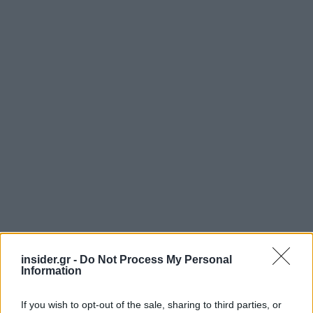
insider.gr -
Do Not Process My Personal
Information
Παρόλα αυτά, με μέσο όρο 3,999 δολάρια το
γαλόνι βενζίνης, οι τιμές παραμένουν πολύ πάνω
If you wish to opt-out of the sale, sharing to third parties, or