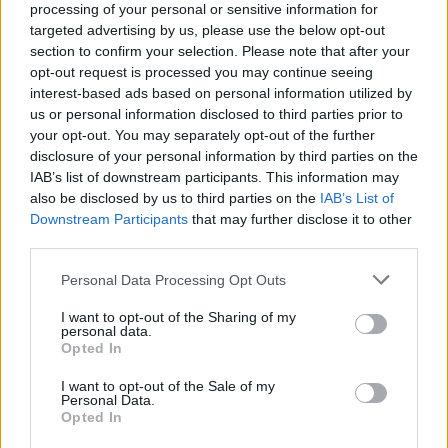
από το σημείο που βρίσκονταν πριν από τον
processing of your personal or sensitive information for
targeted advertising by us, please use the below opt-out
πόλεμο και δεν αναμένεται να επιστρέψουν σε
section to confirm your selection. Please note that after your
αυτά τα επίπεδα μέχρι το επόμενο έτος, λένε οι
opt-out request is processed you may continue seeing
ειδικοί.
interest-based ads based on personal information utilized by
us or personal information disclosed to third parties prior to
your opt-out. You may separately opt-out of the further
Από πολιτικής άποψης, οι χαμηλότερες τιμές των
disclosure of your personal information by third parties on the
βενζινάδικων αποτελούν ανακούφιση για τον
IAB’s list of downstream participants. This information may
Λευκό Οίκο και τον πρόεδρο των ΗΠΑ Ντόναλντ
also be disclosed by us to third parties on the
IAB’s List of
Τραμπ, ο οποίος έχει επανειλημμένα δηλώσει ότι
Downstream Participants
that may further disclose it to other
third parties.
οι τιμές θα μειωθούν μετά τον πόλεμο. Καθώς
πλησιάζουν οι ενδιάμεσες εκλογές, οι
Please note that this website/app uses one or more Google
Personal Data Processing Opt Outs
Δημοκρατικοί έχουν εκμεταλλευτεί το κόστος του
services and may gather and store information including but
not limited to your visit or usage behaviour. You may click to
I want to opt-out of the Sharing of my
φυσικού αερίου και τον ευρύτερο πληθωρισμό,
personal data.
grant or deny consent to Google and its third-party tags to
κατακρίνοντας για την ακρίβεια το
Opted In
use your data for below specified purposes in below Google
Ρεπουμπλικανικό κόμμα του Τραμπ.
consent section.
I want to opt-out of the Sale of my
Personal Data.
Opted In