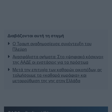
Διαβάζονται αυτή τη στιγμή
Ο Τραμπ αναδημοσίευσε συνέντευξη του
Πλεύρη
Ανασφάλιστα οχήματα: Στο «ψηφιακό κόσκινο»
της ΑΑΔΕ οι ενστάσεις για τα πρόστιμα
Μετά την επιτυχία των καθαρών οικοπέδων, ας
τολμήσουμε τα «καθαρά χωράφια» και
μεταρρύθμιση της γης στην Ελλάδα