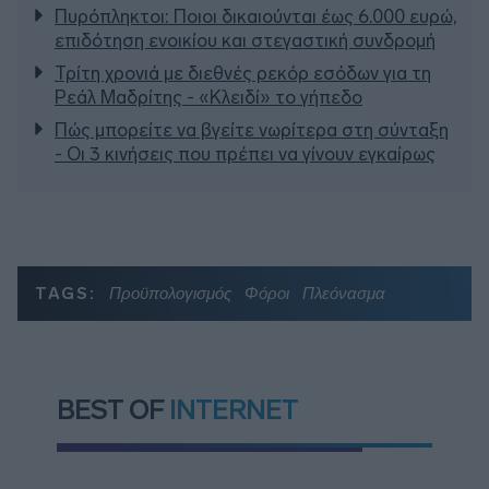
Πυρόπληκτοι: Ποιοι δικαιούνται έως 6.000 ευρώ,
επιδότηση ενοικίου και στεγαστική συνδρομή
Τρίτη χρονιά με διεθνές ρεκόρ εσόδων για τη
Ρεάλ Μαδρίτης - «Κλειδί» το γήπεδο
Πώς μπορείτε να βγείτε νωρίτερα στη σύνταξη
- Οι 3 κινήσεις που πρέπει να γίνουν εγκαίρως
TAGS:
Προϋπολογισμός
Φόροι
Πλεόνασμα
BEST OF
INTERNET