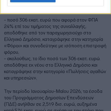
Ειδικότερα:
- ποσό 306 εκατ. ευρώ που αφορά στον ΦΠΑ
24% επί του τιμήματος της συναλλαγής,
αποδόθηκε από τον παραχωρησιούχο στο
Ελληνικό Δημόσιο, καταγράφηκε στην κατηγορία
«Φόροι» και συνοδεύτηκε με ισόποση επιστροφή
φόρου.
- ακολούθως, το ίδιο ποσό των 306 εκατ. ευρώ
αποδόθηκε εκ νέου στο Ελληνικό Δημόσιο και
καταγράφηκε στην κατηγορία «Πωλήσεις αγαθών
και υπηρεσιών».
Την περίοδο Ιανουαρίου-Μαΐου 2026, τα έσοδα
του Προγράμματος Δημοσίων Επενδύσεων
(ΠΔΕ) ανήλθαν σε 2,519 δισ. ευρώ, αυξημένα
κατά 574 εκατ. ευρώ σε σχέση με τον στόχο που