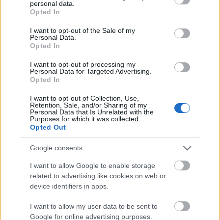
personal data.
grant or deny consent to Google and its third-party tags to
Opted In
use your data for below specified purposes in below Google
Σημείωση: στα έσοδα μηνός Ιανουαρίου 2026,
consent section.
I want to opt-out of the Sale of my
καταγράφηκαν τα ποσά από τις απαιτούμενες
Personal Data.
Opted In
συναλλαγές για την ολοκλήρωση της Σύμβασης
Παραχώρησης Υπηρεσιών για τη χρηματοδότηση,
I want to opt-out of processing my
Personal Data for Targeted Advertising.
λειτουργία, συντήρηση και εκμετάλλευση του
Opted In
αυτοκινητοδρόμου της Εγνατίας Οδού και των
I want to opt-out of Collection, Use,
τριών κάθετων οδικών αξόνων της για 35 χρόνια,
Retention, Sale, and/or Sharing of my
Personal Data that Is Unrelated with the
η οποία κυρώθηκε με τον ν. 5260/2025 (Α’ 229).
Purposes for which it was collected.
Opted Out
Google consents
I want to allow Google to enable storage
related to advertising like cookies on web or
device identifiers in apps.
I want to allow my user data to be sent to
Google for online advertising purposes.