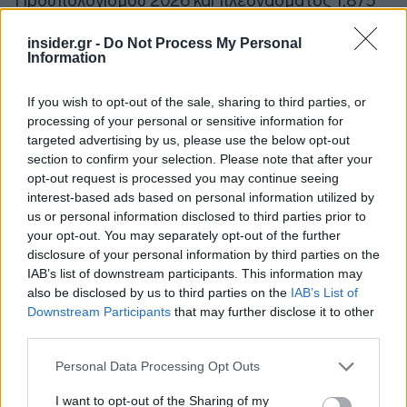
Προϋπολογισμού 2026 και πλεονάσματος 1,875
δισ. ευρώ το αντίστοιχο διάστημα του 2025. Το
insider.gr -
Do Not Process My Personal
πρωτογενές αποτέλεσμα σε τροποποιημένη
Information
ταμειακή βάση διαμορφώθηκε σε πλεόνασμα
ύψους 3,638 δισ. ευρώ, έναντι στόχου για
If you wish to opt-out of the sale, sharing to third parties, or
πρωτογενές πλεόνασμα 1,243 δισ. ευρώ και
processing of your personal or sensitive information for
πρωτογενούς πλεονάσματος 5,343 δισ. ευρώ για
targeted advertising by us, please use the below opt-out
section to confirm your selection. Please note that after your
την ίδια περίοδο το 2025.
opt-out request is processed you may continue seeing
interest-based ads based on personal information utilized by
Επισημαίνεται ότι το πρωτογενές αποτέλεσμα σε
us or personal information disclosed to third parties prior to
your opt-out. You may separately opt-out of the further
δημοσιονομικούς όρους διαφέρει από το
disclosure of your personal information by third parties on the
αποτέλεσμα σε ταμειακούς όρους. Επιπρόσθετα,
IAB’s list of downstream participants. This information may
τα ανωτέρω αφορούν στο πρωτογενές
also be disclosed by us to third parties on the
IAB’s List of
αποτέλεσμα της Κεντρικής Διοίκησης και όχι στο
Downstream Participants
that may further disclose it to other
σύνολο της Γενικής Κυβέρνησης, που
third parties.
περιλαμβάνει και τα δημοσιονομικά
Please note that this website/app uses one or more Google
Personal Data Processing Opt Outs
αποτελέσματα των Νομικών Προσώπων και των
services and may gather and store information including but
not limited to your visit or usage behaviour. You may click to
I want to opt-out of the Sharing of my
υποτομέων των ΟΤΑ και ΟΚΑ.