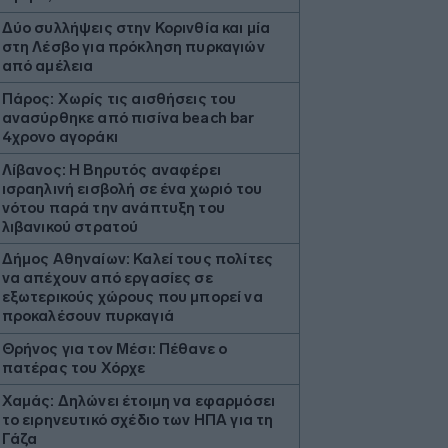
Δύο συλλήψεις στην Κορινθία και μία
στη Λέσβο για πρόκληση πυρκαγιών
από αμέλεια
Πάρος: Χωρίς τις αισθήσεις του
ανασύρθηκε από πισίνα beach bar
4χρονο αγοράκι
Λίβανος: Η Βηρυτός αναφέρει
ισραηλινή εισβολή σε ένα χωριό του
νότου παρά την ανάπτυξη του
λιβανικού στρατού
Δήμος Αθηναίων: Καλεί τους πολίτες
να απέχουν από εργασίες σε
εξωτερικούς χώρους που μπορεί να
προκαλέσουν πυρκαγιά
Θρήνος για τον Μέσι: Πέθανε ο
πατέρας του Χόρχε
Χαμάς: Δηλώνει έτοιμη να εφαρμόσει
το ειρηνευτικό σχέδιο των ΗΠΑ για τη
Γάζα