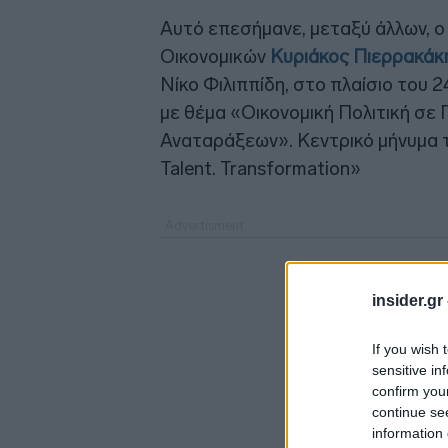
Αυτό επεσήμανε, μεταξύ άλλων, ο
Οικονομικών
Κυριάκος Πιερρακάκ
Νίκο Φιλιππίδη, στο πλαίσιο του
με θέμα «Οικονομική Πολιτική σε 
Αναταράξεων». Κεντρικό μήνυμα τ
Talent. Transformation»
insider.gr
If you wish 
sensitive in
confirm you
continue se
information 