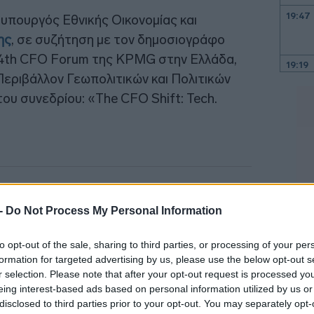
19:47
 υπουργός Εθνικής Οικονομίας και
ης
, σε συζήτηση με τον δημοσιογράφο
 24th CFO Forum της KPMG στην Ελλάδα,
19:19
Περιβάλλον Γεωπολιτικών και Πολιτικών
ου συνεδρίου: «The CFO Shift: Tech.
19:00
18:44
 -
Do Not Process My Personal Information
18:21
to opt-out of the sale, sharing to third parties, or processing of your per
18:12
formation for targeted advertising by us, please use the below opt-out s
r selection. Please note that after your opt-out request is processed y
18:00
eing interest-based ads based on personal information utilized by us or
disclosed to third parties prior to your opt-out. You may separately opt-