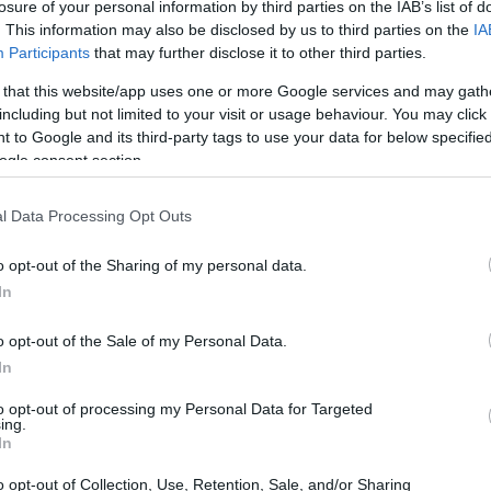
losure of your personal information by third parties on the IAB’s list of
17:55
. This information may also be disclosed by us to third parties on the
IA
Participants
that may further disclose it to other third parties.
17:48
 that this website/app uses one or more Google services and may gath
η λήξη του Ταμείου Ανάκαμψης, ο υπουργός
including but not limited to your visit or usage behaviour. You may click 
17:15
τα κρατικά ταμεία, την αύξηση των
 to Google and its third-party tags to use your data for below specifi
ΣΠΑ και τα νέα Ταμεία που θα έρθουν
ogle consent section.
16:53
μέρος της απάντησης
, επεσήμανε. Ενώ για
l Data Processing Opt Outs
λοποιούμε ρυθμίσεις, οι οποίες
16:17
o opt-out of the Sharing of my personal data.
In
οντος από τη συζήτηση:
16:10
o opt-out of the Sale of my Personal Data.
In
to opt-out of processing my Personal Data for Targeted
16:00
ing.
In
15:47
o opt-out of Collection, Use, Retention, Sale, and/or Sharing