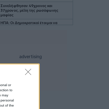
Συνελήφθησαν 49χρονος και
37χρονος, μέλη της ρωσόφωνης
μαφίας
ΗΠΑ: Οι Δημοκρατικοί έτοιμοι να
πλαγιοκοπήσουν τον Τραμπ αν
κερδίσουν τις ενδιάμεσες εκλογές
Brexit: Δέκα χρόνια διχασμού και το
ερώτημα που επιστρέφει - Ώρα για την
ΕΕ ξανά;
ΕΛΑΣ: Συνελήφθησαν 3 άτομα για
καλλιέργεια δενδρυλλίων κάνναβης
μέσω της υδροπονικής μεθόδου
Λιβύη: Περιορίστηκε η διαρροή στον
πετρελαιαγωγό Zaqout-Sidra
sonal or
Θεσσαλονίκη:Σε ύφεση η πυρκαγιά
ection to
στη Σίνδο
ou may
ΕΛΓΕΚΑ: Προληπτική ανάκληση
 personal
προϊόντος μαρμελάδας
out of the