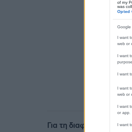
of my P
was col
Opted 
Google 
I want t
web or d
I want t
purpose
I want 
I want t
web or d
I want t
or app.
Για τη διαφορετική εικό
I want t