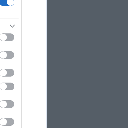
μετοχές της αξίας 4,5 δισ. δολαρίων το
Β' τρίμηνο
Ιράν: Το άνοιγμα των Στενών του
Ορμούζ δεν σχετίζεται με τις
διαπραγματεύσεις μεταξύ Τεχεράνης
και Ομάν
Σκέρτσος: Χωρίς ουσιαστικά
επιχειρήματα η απάντηση του ΠΑΣΟΚ
για την έκθεση του ΟΟΣΑ
Σούπερ μάρκετ: Πώς ψωνίζει ο
Έλληνας καταναλωτής σε καιρούς
ακρίβειας
Σε γυναίκα 57 ετών ανήκει η σορός που
βρέθηκε σε προχωρημένη σήψη στον
Λυκαβηττό
Τσίπρας: Στις 2 Σεπτεμβρίου η
παρουσίαση του οικονομικού
προγράμματος της ΕΛ.Α.Σ. στη
Θεσσαλονίκη