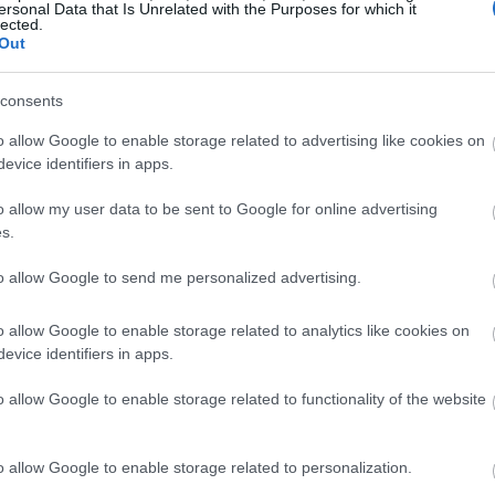
ersonal Data that Is Unrelated with the Purposes for which it
lected.
Out
15:35
consents
o allow Google to enable storage related to advertising like cookies on
15:23
evice identifiers in apps.
o allow my user data to be sent to Google for online advertising
s.
15:00
to allow Google to send me personalized advertising.
14:51
o allow Google to enable storage related to analytics like cookies on
evice identifiers in apps.
14:49
o allow Google to enable storage related to functionality of the website
να της χώρας στο εξωτερικό
o allow Google to enable storage related to personalization.
14:42