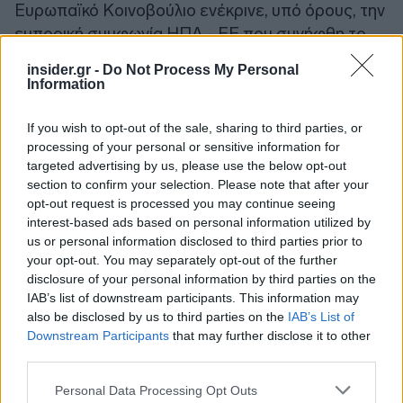
Ευρωπαϊκό Κοινοβούλιο ενέκρινε, υπό όρους, την
εμπορική συμφωνία ΗΠΑ - ΕΕ που συνήφθη το
περασμένο καλοκαίρι στο Τέρνμπερι της Σκωτίας.
insider.gr -
Do Not Process My Personal
Ωστόσο οι εσωτερικές διαδικασίες της ΕΕ
Information
απαιτούν διαπραγματεύσεις μεταξύ του
Ευρωπαϊκού Κοινοβουλίου και του Συμβουλίου
If you wish to opt-out of the sale, sharing to third parties, or
processing of your personal or sensitive information for
της ΕΕ για την επικύρωση της εμπορικής
targeted advertising by us, please use the below opt-out
συμφωνίας με τις ΗΠΑ, πριν από την επίσημη
section to confirm your selection. Please note that after your
εφαρμογή της.
opt-out request is processed you may continue seeing
interest-based ads based on personal information utilized by
us or personal information disclosed to third parties prior to
Τη νύχτα της Τετάρτης προς Πέμπτη, οι
your opt-out. You may separately opt-out of the further
πολύωρες συζητήσεις μεταξύ των δύο θεσμών
disclosure of your personal information by third parties on the
(Ευρωπαϊκό Κοινοβούλιο και Συμβούλιο) δεν
IAB’s list of downstream participants. This information may
κατέληξαν σε συμφωνία. Σύμφωνα με την
also be disclosed by us to third parties on the
IAB’s List of
Downstream Participants
that may further disclose it to other
Κυπριακή Προεδρία της ΕΕ, «καταγράφηκε
third parties.
πρόοδος σε μια σειρά θεμάτων» και ο επόμενος
γύρος διαπραγματεύσεων προγραμματίστηκε για
Please note that this website/app uses one or more Google
Personal Data Processing Opt Outs