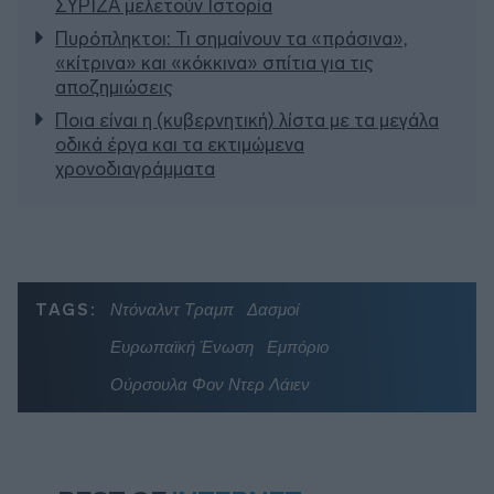
ΣΥΡΙΖΑ μελετούν Ιστορία
Πυρόπληκτοι: Τι σημαίνουν τα «πράσινα»,
«κίτρινα» και «κόκκινα» σπίτια για τις
αποζημιώσεις
Ποια είναι η (κυβερνητική) λίστα με τα μεγάλα
οδικά έργα και τα εκτιμώμενα
χρονοδιαγράμματα
TAGS:
Ντόναλντ Τραμπ
Δασμοί
Ευρωπαϊκή Ένωση
Εμπόριο
Ούρσουλα Φον Ντερ Λάιεν