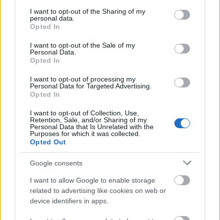
services and may gather and store information including but
τις 19 Μαΐου. «Είμαστε πλήρως δεσμευμένοι να
not limited to your visit or usage behaviour. You may click to
I want to opt-out of the Sharing of my
συνεχίσουμε τον εποικοδομητικό μας διάλογο με
personal data.
grant or deny consent to Google and its third-party tags to
Opted In
το Ευρωπαϊκό Κοινοβούλιο, προκειμένου να
use your data for below specified purposes in below Google
ολοκληρωθεί το νομοθετικό έργο το
consent section.
I want to opt-out of the Sale of my
Personal Data.
συντομότερο δυνατό», διαβεβαίωσε ο Μιχαήλ
Opted In
Δαμιανός, Υπουργός Ενέργειας, Εμπορίου και
Βιομηχανίας της Κύπρου.
I want to opt-out of processing my
Personal Data for Targeted Advertising.
Opted In
I want to opt-out of Collection, Use,
Retention, Sale, and/or Sharing of my
Personal Data that Is Unrelated with the
Purposes for which it was collected.
Opted Out
Google consents
I want to allow Google to enable storage
related to advertising like cookies on web or
device identifiers in apps.