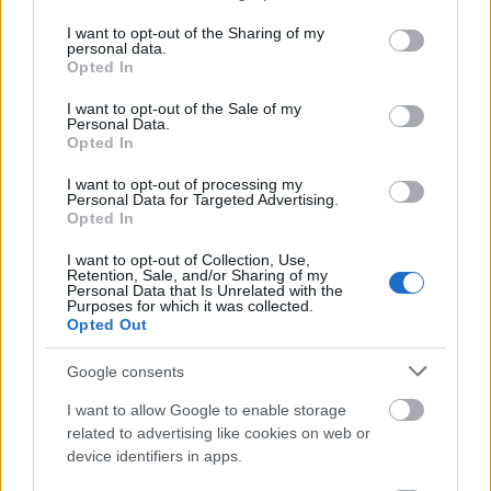
αλληλοεπικαλυπτόμενους κανόνες», σημείωσε.
services and may gather and store information including but
Επίσης, ανέφερε ότι η Κομισιόν αποφάσισε να
not limited to your visit or usage behaviour. You may click to
I want to opt-out of the Sharing of my
personal data.
grant or deny consent to Google and its third-party tags to
προχωρήσει σε δέσμη μέτρων στη φορολογία,
Opted In
use your data for below specified purposes in below Google
κάτι που αναμένεται να γίνει το δεύτερο τρίμηνο
consent section.
I want to opt-out of the Sale of my
του 2026, επισημαίνοντας ωστόσο ότι για την
Personal Data.
Opted In
υιοθέτησή της απαιτείται ομοφωνία.
I want to opt-out of processing my
Personal Data for Targeted Advertising.
Ο Partner στην D. Raponi international Tax
Opted In
Consulting, κ. Donato Raponi
, δήλωσε ότι «η
I want to opt-out of Collection, Use,
πρόταση της Ευρωπαϊκής Επιτροπής για την
Retention, Sale, and/or Sharing of my
Personal Data that Is Unrelated with the
Οδηγία περί φορολόγησης των προϊόντων
Purposes for which it was collected.
καπνού δεν εξυπηρετεί επαρκώς τους
Opted Out
επιδιωκόμενους στόχους της. Μια αξιόπιστη
Google consents
πολιτική δημόσιας υγείας απαιτεί τα νέα προϊόντα
να φορολογούνται ανάλογα με το σχετικό προφίλ
I want to allow Google to enable storage
related to advertising like cookies on web or
κινδύνου τους, διατηρώντας παράλληλα την
device identifiers in apps.
ευχέρεια των κρατών μελών να καθορίζουν τη