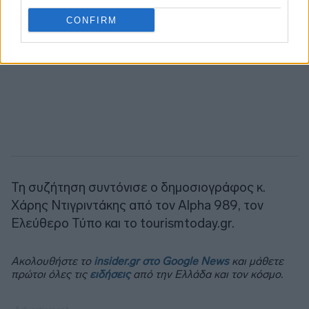
CONFIRM
Τη συζήτηση συντόνισε ο δημοσιογράφος κ.
Χάρης Ντιγριντάκης από τον Alpha 989, τον
Ελεύθερο Τύπο και το tourismtoday.gr.
Ακολουθήστε το
insider.gr στο Google News
και μάθετε
πρώτοι όλες τις
ειδήσεις
από την Ελλάδα και τον κόσμο.