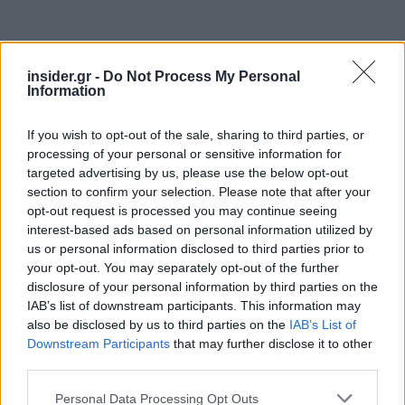
insider.gr -
Do Not Process My Personal
Information
If you wish to opt-out of the sale, sharing to third parties, or
processing of your personal or sensitive information for
targeted advertising by us, please use the below opt-out
section to confirm your selection. Please note that after your
opt-out request is processed you may continue seeing
interest-based ads based on personal information utilized by
us or personal information disclosed to third parties prior to
your opt-out. You may separately opt-out of the further
disclosure of your personal information by third parties on the
«Τα τελευταία χρόνια οι εξελίξεις είναι τόσο
IAB’s list of downstream participants. This information may
δραματικές στο οικονομικό και νομικό πεδίο, που
also be disclosed by us to third parties on the
IAB’s List of
αυτές οι οδηγίες δεν λειτουργούν
Downstream Participants
that may further disclose it to other
αποτελεσματικά. Το πλαίσιο είναι
third parties.
κατακερματισμένο μεταξύ των κρατών-μελών, με
Please note that this website/app uses one or more Google
Personal Data Processing Opt Outs