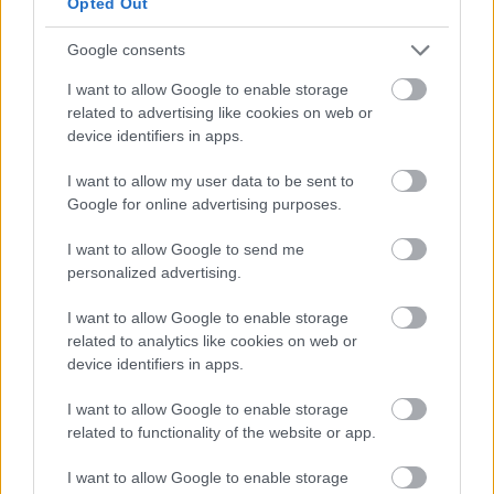
Opted Out
βγουν οι παραγγελίες. Φυσικά με το αζημίωτο.
Google consents
I want to allow Google to enable storage
related to advertising like cookies on web or
device identifiers in apps.
I want to allow my user data to be sent to
Google for online advertising purposes.
I want to allow Google to send me
personalized advertising.
I want to allow Google to enable storage
related to analytics like cookies on web or
Περιγράψαμε σε πολύ αδρές γραμμές τον τρόπο
device identifiers in apps.
που
φτάνει το αρνί στη σούβλα μας
, για να
δείξουμε ότι δημιουργούνται πολλά
I want to allow Google to enable storage
μπλοκαρίσματα (ή λαιμοί μπουκαλιών όπως
related to functionality of the website or app.
κάποιοι το ονοματίζουν) στην αλυσίδα παραγωγής
I want to allow Google to enable storage
με τα ανάλογα κόστη. Τα φορτηγά, δεν μπορούν