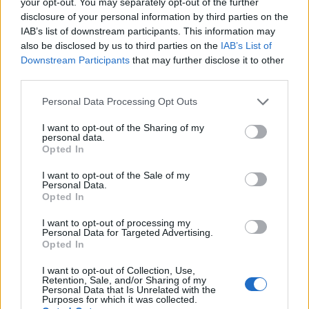
Ένας ολόκληρος κόσμος πίσω από
your opt-out. You may separately opt-out of the further
disclosure of your personal information by third parties on the
τις βιτρίνες
IAB’s list of downstream participants. This information may
also be disclosed by us to third parties on the
IAB’s List of
Downstream Participants
that may further disclose it to other
Ανάμεσα σε αυτά που εμείς ως καταναλωτές
third parties.
βλέπουμε, υπάρχει ένας αθέατος κόσμος των
μεταφορέων και σφαγέων που αρκετές ημέρες
Please note that this website/app uses one or more Google
Personal Data Processing Opt Outs
services and may gather and store information including but
πριν πασχίζουν με εντατικούς ρυθμούς να
not limited to your visit or usage behaviour. You may click to
I want to opt-out of the Sharing of my
καλύψουν τις ανάγκες της αγοράς. Τα ζώα
personal data.
grant or deny consent to Google and its third-party tags to
Opted In
μεταφέρονται στα σφαγεία με εξειδικευμένα
use your data for below specified purposes in below Google
φορτηγά και σε προκαθορισμένες αποστάσεις. Η
consent section.
I want to opt-out of the Sale of my
Personal Data.
φόρτωση κι εκφόρτωση αρνιών, είναι μια
Opted In
χρονοβόρα διαδικασία, που διαφέρει πολύ από
τυχόν εκφορτώσεις με
κλαρκ
που όλοι μας
I want to opt-out of processing my
Personal Data for Targeted Advertising.
έχουμε δει. Τα σφαγεία από την πλευρά τους,
Opted In
πρέπει να βρουν τους ανάλογους και κατάλληλους
I want to opt-out of Collection, Use,
εκδοροσφαγείς, οι οποίοι δίνουν τον καλύτερο
Retention, Sale, and/or Sharing of my
Personal Data that Is Unrelated with the
εαυτό τους όλη την μεγάλη εβδομάδα για να
Purposes for which it was collected.