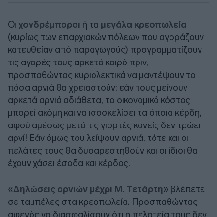
Οι
χονδρέμποροι
ή τα
μεγάλα κρεοπωλεία
(κυρίως των επαρχιακών πόλεων που αγοράζουν
κατευθείαν από παραγωγούς) προγραμματίζουν
τις αγορές τους αρκετό καιρό πριν,
προσπαθώντας κυριολεκτικά να μαντέψουν το
πόσα αρνιά θα χρειαστούν: εάν τους μείνουν
αρκετά αρνιά αδιάθετα, το οικονομικό κόστος
μπορεί ακόμη και να ισοσκελίσει τα όποια κέρδη,
αφού αμέσως μετά τις γιορτές κανείς δεν τρώει
αρνί! Εάν όμως του λείψουν αρνιά, τότε και οι
πελάτες τους θα δυσαρεστηθούν και οι ίδιοι θα
έχουν χάσει έσοδα και κέρδος.
«
Δηλώσεις αρνιών μέχρι Μ. Τετάρτη
» βλέπετε
σε ταμπέλες στα κρεοπωλεία. Προσπαθώντας
αφενός να διασφαλίσουν ότι η πελατεία τους δεν