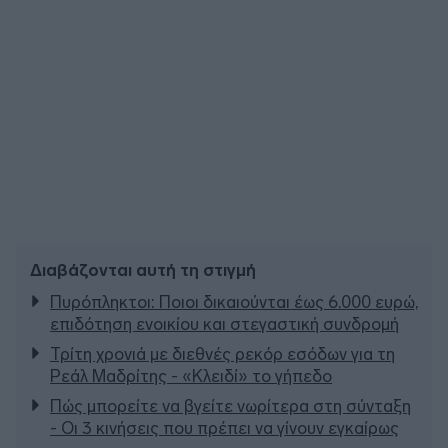
Διαβάζονται αυτή τη στιγμή
Πυρόπληκτοι: Ποιοι δικαιούνται έως 6.000 ευρώ,
επιδότηση ενοικίου και στεγαστική συνδρομή
Τρίτη χρονιά με διεθνές ρεκόρ εσόδων για τη
Ρεάλ Μαδρίτης - «Κλειδί» το γήπεδο
Πώς μπορείτε να βγείτε νωρίτερα στη σύνταξη
- Οι 3 κινήσεις που πρέπει να γίνουν εγκαίρως