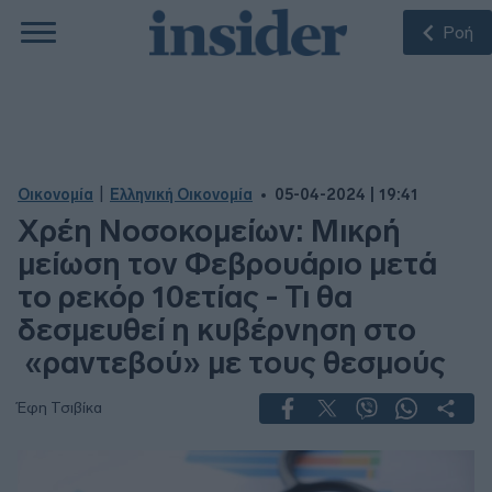
Ροή
|
Οικονομία
Ελληνική Οικονομία
05-04-2024 | 19:41
Χρέη Νοσοκομείων: Μικρή
μείωση τον Φεβρουάριο μετά
το ρεκόρ 10ετίας - Τι θα
δεσμευθεί η κυβέρνηση στο
«ραντεβού» με τους θεσμούς
Έφη Τσιβίκα