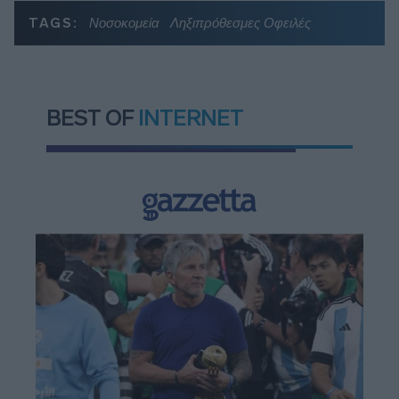
TAGS:
Νοσοκομεία
Ληξιπρόθεσμες Οφειλές
BEST OF
INTERNET