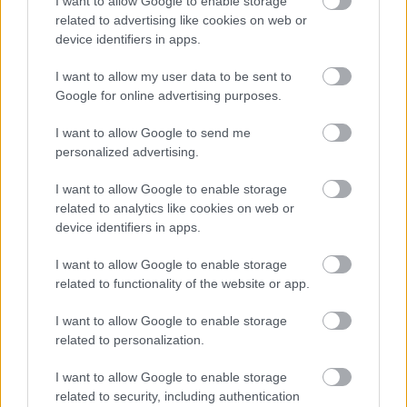
I want to allow Google to enable storage
related to advertising like cookies on web or
device identifiers in apps.
I want to allow my user data to be sent to
Google for online advertising purposes.
Στα ποσά των ληξιπρόθεσμων οφειλών
συμπεριλαμβάνονται τα rebate και clawbak από
I want to allow Google to send me
την πλευρά των προμηθευτών, τα οποία
δεν
personalized advertising.
έχουν ακόμα συμψηφιστεί,
καθώς η έκδοση
I want to allow Google to enable storage
γίνεται με μεγάλες καθυστερήσεις. Πηγές από την
related to analytics like cookies on web or
ΕΚΑΠΥ εκτιμούν ότι μόλις νομοθετηθεί η
device identifiers in apps.
διαδικασία θα χρειαστεί ένα τρίμηνο για την
I want to allow Google to enable storage
παραμετροποίηση της πλατφόρμας, τη συλλογή
related to functionality of the website or app.
των στοιχείων, την επιβεβαίωση τους και, στη
συνέχεια, για τον υπολογισμό και τον καταλογισμό
I want to allow Google to enable storage
τους για κάθε εξάμηνο.
related to personalization.
I want to allow Google to enable storage
Εάν τα Νοσοκομεία τηρήσουν την οδηγία του
related to security, including authentication