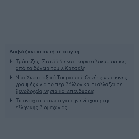
Διαβάζονται αυτή τη στιγμή
Τράπεζες: Στα 55,5 εκατ. ευρώ ο λογαριασμός
από τα δάνεια του ν. Κατσέλη
Νέο Χωροταξικό Τουρισμού: Οι νέες «κόκκινες
γραμμές» για το περιβάλλον και τι αλλάζει σε
ξενοδοχεία, νησιά και επενδύσεις
Τα ανοιχτά μέτωπα για την ενίσχυση της
ελληνικής βιομηχανίας