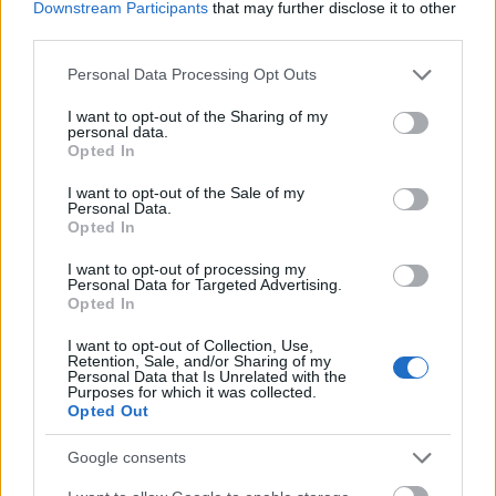
Downstream Participants
that may further disclose it to other
third parties.
Please note that this website/app uses one or more Google
Personal Data Processing Opt Outs
services and may gather and store information including but
not limited to your visit or usage behaviour. You may click to
I want to opt-out of the Sharing of my
personal data.
grant or deny consent to Google and its third-party tags to
Opted In
use your data for below specified purposes in below Google
consent section.
I want to opt-out of the Sale of my
Personal Data.
Opted In
I want to opt-out of processing my
Personal Data for Targeted Advertising.
Opted In
I want to opt-out of Collection, Use,
Retention, Sale, and/or Sharing of my
Personal Data that Is Unrelated with the
Purposes for which it was collected.
Opted Out
Google consents