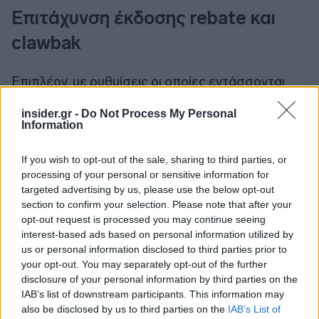
Επιτάχυνση έκδοσης rebate και
clawbak
Επιπλέον, με ρυθμίσεις οι οποίες εντάσσονται
στο
νομοσχέδιο του υπουργείου Υγείας
που
insider.gr -
Do Not Process My Personal
κατατέθηκε προ ημερών στη Βουλή, η ΕΚΑΠΥ
Information
αναλαμβάνει την κεντρική διαχείριση
όλων των
νοσοκομειακών φαρμάκων
(αυτή τη στιγμή
If you wish to opt-out of the sale, sharing to third parties, or
διαχειρίζεται το 20% της συνολικής δαπάνης)
processing of your personal or sensitive information for
targeted advertising by us, please use the below opt-out
αλλά και την
έκδοση των rebate (υποχρεωτικές
section to confirm your selection. Please note that after your
εκπτώσεις) και clawback (υποχρεωτικές
opt-out request is processed you may continue seeing
επιστροφές).
interest-based ads based on personal information utilized by
us or personal information disclosed to third parties prior to
your opt-out. You may separately opt-out of the further
disclosure of your personal information by third parties on the
IAB’s list of downstream participants. This information may
also be disclosed by us to third parties on the
IAB’s List of