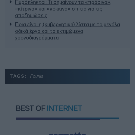
Πυρόπληκτοι: Τι σημαίνουν τα «πράσινα»,
«κίτρινα» και «κόκκινα» σπίτια για τις
αποζημιώσεις
Ποια είναι η (κυβερνητική) λίστα με τα μεγάλα
οδικά έργα και τα εκτιμώμενα
χρονοδιαγράμματα
TAGS:
Fourlis
BEST OF
INTERNET