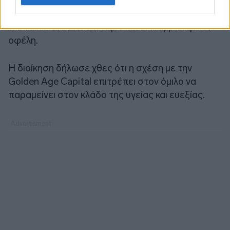
στη φάση του due diligence και αναμένεται να
κλείσει εντός του τρέχοντος μήνα. Από το 2027
θα αποδίδει 2,2 εκατ. ευρώ επαναλαμβανόμενα
οφέλη.
Η διοίκηση δήλωσε χθες ότι η σχέση με την
Golden Age Capital επιτρέπει στον όμιλο να
παραμείνει στον κλάδο της υγείας και ευεξίας.