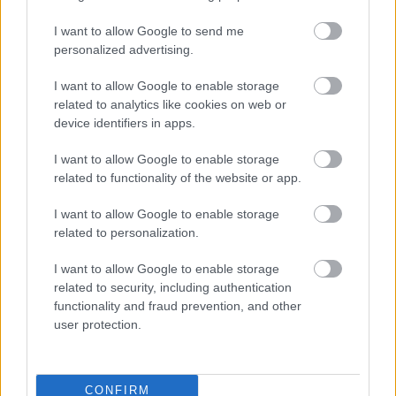
I want to allow Google to send me
personalized advertising.
I want to allow Google to enable storage
related to analytics like cookies on web or
device identifiers in apps.
I want to allow Google to enable storage
Ολοκληρώνεται η συμφωνία για τα
related to functionality of the website or app.
Holland & Barrett
I want to allow Google to enable storage
related to personalization.
Κρίσιμο κομμάτι του μετασχηματισμού του ομίλου
I want to allow Google to enable storage
αφορά στην ολοκλήρωση της συμφωνίας με την
related to security, including authentication
Golden Age Capital για τον κλάδο Wellness
functionality and fraud prevention, and other
Market και τα καταστήματα Holland & Barrett.
user protection.
Η συναλλαγή, κόστους 2,4 εκατ. ευρώ, βρίσκεται
CONFIRM