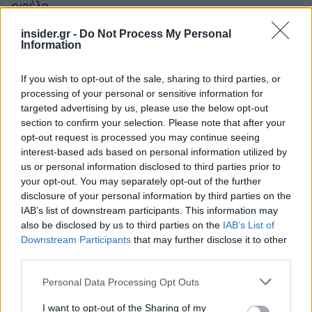
οφέλη.
insider.gr -
Do Not Process My Personal
Την ίδια ώρα, ο όμιλος υλοποιεί πρόγραμμα
Information
εθελούσιας εξόδου για 250-300 εργαζομένους,
με το κόστος του να υπολογίζεται σε 3,5 εκατ.
If you wish to opt-out of the sale, sharing to third parties, or
processing of your personal or sensitive information for
ευρώ.
targeted advertising by us, please use the below opt-out
section to confirm your selection. Please note that after your
Σύμφωνα με τον Διευθύνοντα Σύμβουλο του
opt-out request is processed you may continue seeing
ομίλου, Γιάννη Βασιλάκο, πρόκειται για ένα
interest-based ads based on personal information utilized by
us or personal information disclosed to third parties prior to
προαιρετικό πρόγραμμα με ευνοϊκούς όρους, ενώ
your opt-out. You may separately opt-out of the further
ξεκαθάρισε πως δεν υπάρχει διάθεση να γίνει
disclosure of your personal information by third parties on the
ούτε μια απόλυση. Όπως τόνισε, οι επιλέξιμοι
IAB’s list of downstream participants. This information may
μπορεί να είναι 250 με 300 άτομα, αλλά ο ίδιος
also be disclosed by us to third parties on the
IAB’s List of
Downstream Participants
that may further disclose it to other
δεν θεωρεί ότι περισσότεροι από 100
third parties.
εργαζόμενοι θα κάνουν χρήση του
προγράμματος.
Please note that this website/app uses one or more Google
Personal Data Processing Opt Outs
services and may gather and store information including but
not limited to your visit or usage behaviour. You may click to
I want to opt-out of the Sharing of my