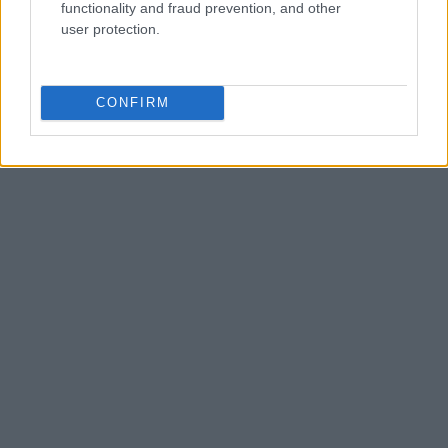
functionality and fraud prevention, and other
διαθέτοντας περισσότερους από 60.000
user protection.
κωδικούς.
CONFIRM