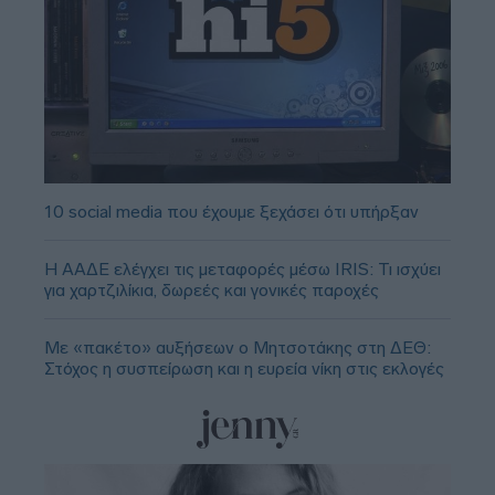
10 social media που έχουμε ξεχάσει ότι υπήρξαν
Η ΑΑΔΕ ελέγχει τις μεταφορές μέσω IRIS: Τι ισχύει
για χαρτζιλίκια, δωρεές και γονικές παροχές
Με «πακέτο» αυξήσεων ο Μητσοτάκης στη ΔΕΘ:
Στόχος η συσπείρωση και η ευρεία νίκη στις εκλογές