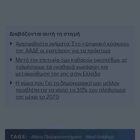
Διαβάζονται αυτή τη στιγμή
Ανασφάλιστα οχήματα: Στο «ψηφιακό κόσκινο»
της ΑΑΔΕ οι ενστάσεις για τα πρόστιμα
Μετά την επιτυχία των καθαρών οικοπέδων, ας
τολμήσουμε τα «καθαρά χωράφια» και
μεταρρύθμιση της γης στην Ελλάδα
Η χώρα που ζει το δημογραφικό μας μέλλον
προβλέπεται να χάσει το 30% του πληθυσμού
της μέχρι το 2070
TAGS:
Attica Πολυκαταστήματα
Ideal Holdings