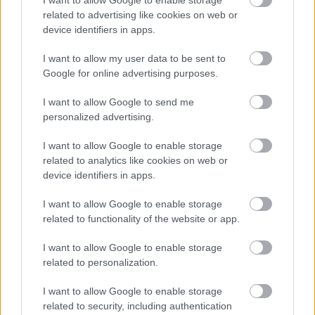
θα είναι προσαρμοσμένο στις σύγχρονες τάσεις
related to advertising like cookies on web or
του λιανεμπορίου, με μεγαλύτερη έμφαση στις
device identifiers in apps.
κατηγορίες premium και luxury προϊόντων, στις
υπηρεσίες και στην εμπειρία πελάτη.
I want to allow my user data to be sent to
Google for online advertising purposes.
Κανονικά προχωρά την ίδια ώρα και ο σχεδιασμός
I want to allow Google to send me
για τρία καταστήματα στο Ελληνικό στη Riviera
personalized advertising.
Galleria.
I want to allow Google to enable storage
related to analytics like cookies on web or
Ενίσχυση του e-shop και ψηφιακός
device identifiers in apps.
μετασχηματισμός
I want to allow Google to enable storage
related to functionality of the website or app.
Τα Attica του μέλλοντος ποντάρουν στην
I want to allow Google to enable storage
περαιτέρω ισχυροποίηση του ηλεκτρονικού
related to personalization.
τους καταστήματος
, το οποίο αποτελεί ήδη το
«νούμερο 1» ψηφιακό σημείο πώλησης στα
I want to allow Google to enable storage
related to security, including authentication
καλλυντικά επιλεκτικής διανομής στην Ελλάδα,