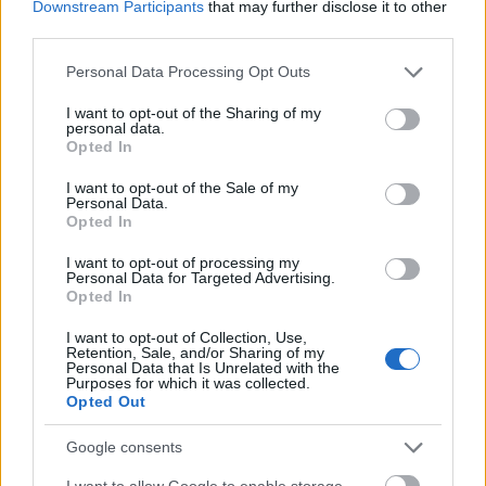
Downstream Participants
that may further disclose it to other
third parties.
Please note that this website/app uses one or more Google
Personal Data Processing Opt Outs
services and may gather and store information including but
not limited to your visit or usage behaviour. You may click to
I want to opt-out of the Sharing of my
personal data.
grant or deny consent to Google and its third-party tags to
Opted In
use your data for below specified purposes in below Google
consent section.
I want to opt-out of the Sale of my
Personal Data.
Opted In
I want to opt-out of processing my
Personal Data for Targeted Advertising.
Opted In
I want to opt-out of Collection, Use,
Παράλληλα, δρομολογείται η
δημιουργία ενός
Retention, Sale, and/or Sharing of my
Personal Data that Is Unrelated with the
νέου, μικρότερου πολυκαταστήματος
, το οποίο
Purposes for which it was collected.
Opted Out
θα βρίσκεται εκτός του κέντρου της Αθήνας αλλά
και εκτός του Golden Hall. Το νέο concept θα
Google consents
αναπτυχθεί σε επιφάνεια περίπου 2.500 τ.μ. και
I want to allow Google to enable storage