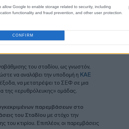
o allow Google to enable storage related to security, including
cation functionality and fraud prevention, and other user protection.
CONFIRM
αβάθμισης του σταδίου, ως γνωστόν,
ώστε να αναλάβει την υποδομή η
ΚΑΕ
 έξοδα, να μετατρέψει το ΣΕΦ σε μια
ρα της «ερυθρόλευκης» ομάδας.
γκεκριμένων παρεμβάσεων στο
άσεις του Σταδίου
με στόχο την
ς του κτιρίου. Επιπλέον, οι παρεμβάσεις