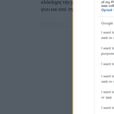
ολόκληρη την χώρα, ενώ ιδρύθηκε
of my P
was col
γίνει και από την παρουσία της σε
Opted 
Google 
I want t
web or d
I want t
purpose
I want 
I want t
web or d
I want t
or app.
I want t