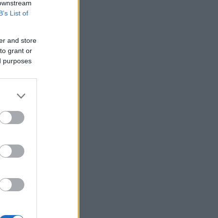
ΠΑΣΟΚ: Η «Εστία» ανάλωσε τη μισή
 downstream
ύλη της για να μην πει απολύτως
B’s List of
τίποτα και να επαναλάβει το
φαντασιόπληκτο ρεπορτάζ της
er and store
Ιράν: Η Τεχεράνη θέτει όρους για
to grant or
οποιοδήποτε εκ νέου άνοιγμα των
ed purposes
Στενών του Ορμούζ
Δεύτερη πηγή εισοδήματος για τους
επαγγελματίες ψαράδες ο αλιευτικός
τουρισμός
Το κομμάτι πύραυλου που
προσέκρουσε στη Σελήνη γίνεται
χρυσή ευκαιρία μελέτης για ειδικούς
επιστήμονες
Υπ. Μεταφορών: Οριστική λύση στο
ζήτημα των πινακίδων κυκλοφορίας
Τράπεζες: Στα 15 δισ. ευρώ ο στόχος
για νέα δάνεια το 2026
Γερμανία: Επεκτείνεται η έρευνα για
την ασφάλεια από τα drones μετά το