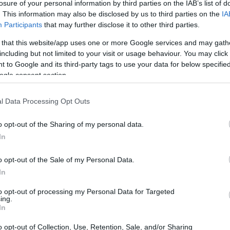
10:28
losure of your personal information by third parties on the IAB’s list of
. This information may also be disclosed by us to third parties on the
IA
Participants
that may further disclose it to other third parties.
 that this website/app uses one or more Google services and may gath
10:21
including but not limited to your visit or usage behaviour. You may click 
 to Google and its third-party tags to use your data for below specifi
δικασία οι ισχυρότεροι κατασκευαστές
ogle consent section.
09:47
), ωστόσο, είναι γνωστό ότι αυτοί
l Data Processing Opt Outs
εκτέλεστο άνω των 18 δισ. κατά συνέπεια
κάθε έργο ανά την χώρα
.
09:35
o opt-out of the Sharing of my personal data.
In
έεται με την οικογένεια Π. Ψαλτάκου
,
o opt-out of the Sale of my Personal Data.
ιδικευμένη εταιρεία, με παρουσία σε
09:22
In
ακά, λιμενικά, οδικά, ενεργειακά -
αι στους χώρους της πολιτικής μηχανικής,
to opt-out of processing my Personal Data for Targeted
09:12
ing.
τιριακών εγκαταστάσεων, καθώς και στην
In
 που άπτονται των τομέων αυτών σε
09:00
o opt-out of Collection, Use, Retention, Sale, and/or Sharing