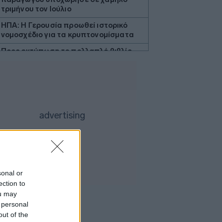
τριμήνου τον Ιούλιο
ΗΠΑ: Η Γερουσία προωθεί ιστορικό
νομοσχέδιο για τα κρυπτονομίσματα
Προς εκτύπωση το πολλαπλό βιβλίο
Γερμανία: Διευρύνεται το έλλειμα στο
εμπορικό ισοζύγιο με την Κίνα
Τουρκία: Ζητεί από τη Ρωσία και την
Ουκρανία «μορατόριουμ» στις
επιθέσεις στα πλοία στη Μαύρη
Θάλασσα
Περού: Δεκατρείς νεκροί και τέσσερις
τραυματίες σε τροχαίο
Υεμένη: Οι Χούθι ανακοίνωσαν ότι
έπληξαν σαουδαραβικό διυλιστήριο
sonal or
στην ακτή της Ερυθράς Θάλασσας
ection to
ou may
Καρτάλης: Η Ευρώπη θερμαίνεται
 personal
ταχύτερα από άλλες ηπείρους
out of the