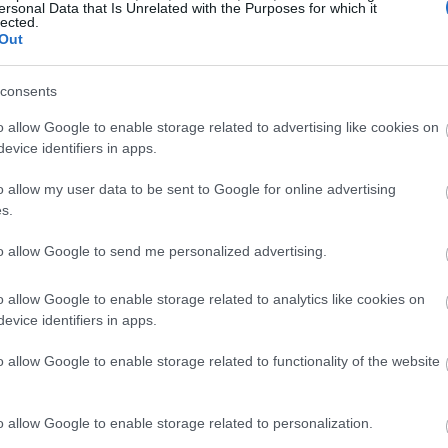
 τον Φεβρουάριο του 1990. Γνωστή έχει
ersonal Data that Is Unrelated with the Purposes for which it
lected.
 έργα σε ΟΛΠ, ΟΛΘ κ.α..
Out
08:55
consents
o allow Google to enable storage related to advertising like cookies on
08:49
evice identifiers in apps.
o allow my user data to be sent to Google for online advertising
08:41
s.
08:32
to allow Google to send me personalized advertising.
08:28
o allow Google to enable storage related to analytics like cookies on
evice identifiers in apps.
o allow Google to enable storage related to functionality of the website
08:20
o allow Google to enable storage related to personalization.