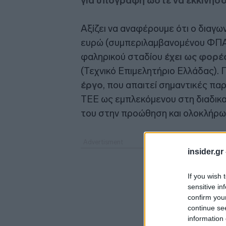
για υπογραφή ώστε να εκκινήσου
Αξίζει να αναφέρουμε ότι ο διαγων
ευρώ (συμπεριλαμβανομένου ΦΠΑ),
φαληρικού σταδίου
έχει ως φορέ
(Τεχνικό Επιμελητήριο Ελλάδας). 
έργο
, που απαιτεί σημαντικές παρ
ΤΕΕ ως εμπλεκόμενου στη διαδικα
του στην προώθηση και ολοκλήρωσ
insider.gr
If you wish 
sensitive in
confirm you
continue se
information 