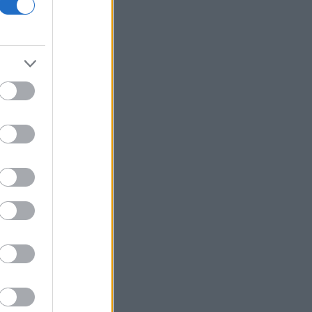
περιστατικό σε αεροδρόμιο
Καναδάς: Σε κατάσταση έκτακτης
ανάγκης κηρύχθηκε η επαρχία της
Βρετανικής Κολομβίας εξαιτίας των
πυρκαγιών
ΗΠΑ: Ο καρκίνος του Τζο Μπάιντεν έχει
εξαπλωθεί δηλώνει ο γιος του
Κέρκυρα: Οι top παραλίες που πρέπει
να επισκεφθείτε
«Moneymaxxing»: Δεν είναι απλά
trend αλλά τρόπος ζωής
Η επίθεση στη Hugging Face
σηματοδοτεί την έναρξη μιας
επικίνδυνης εποχής
κυβερνοεπιθέσεων με AI
Ενέργεια και τράπεζες οδηγούν την
ευρωπαϊκή κερδοφορία - Αναβαθμίζει
τις εκτιμήσεις η Deutsche Bank