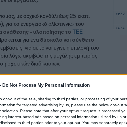
ν οι εργασίες.
11:37
ισμός, με αρχικό κονδύλι έως 25 εκατ.
 για το ενεργειακό «λίφτινγκ» του
11:26
α ανάθεσης - υλοποίησης το
ΤΕΕ
11:16
Πρόκειται για ένα
δύσκολο και σύνθετο
εμβάσεις, για αυτό και έγινε η επιλογή του
11:04
σία λόγω ακριβώς της μεγάλης εμπειρίας
η σχετικών διαδικασιών.
10:57
 -
Do Not Process My Personal Information
10:48
to opt-out of the sale, sharing to third parties, or processing of your per
formation for targeted advertising by us, please use the below opt-out s
r selection. Please note that after your opt-out request is processed y
10:36
eing interest-based ads based on personal information utilized by us or
disclosed to third parties prior to your opt-out. You may separately opt-