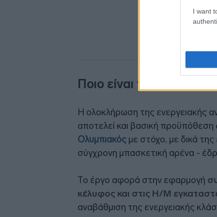
I want t
authenti
Ποιο είναι το έργο
Η ολοκλήρωση της ενεργειακής αν
αποτελεί και βασική προϋπόθεση 
Ολυμπιακός
με στόχο, με δικά της
σύγχρονη μπασκετική αρένα - έδ
Το έργο αφορά στην εφαρμογή
συ
κέλυφος και στις Η/Μ εγκαταστ
αναβάθμιση της ενεργειακής κλάση