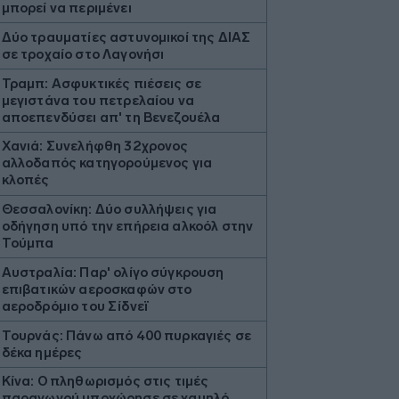
μπορεί να περιμένει
Δύο τραυματίες αστυνομικοί της ΔΙΑΣ
σε τροχαίο στο Λαγονήσι
Τραμπ: Ασφυκτικές πιέσεις σε
μεγιστάνα του πετρελαίου να
αποεπενδύσει απ' τη Βενεζουέλα
Χανιά: Συνελήφθη 32χρονος
αλλοδαπός κατηγορούμενος για
κλοπές
Θεσσαλονίκη: Δύο συλλήψεις για
οδήγηση υπό την επήρεια αλκοόλ στην
Τούμπα
Αυστραλία: Παρ' ολίγο σύγκρουση
επιβατικών αεροσκαφών στο
αεροδρόμιο του Σίδνεϊ
Τουρνάς: Πάνω από 400 πυρκαγιές σε
δέκα ημέρες
Κίνα: Ο πληθωρισμός στις τιμές
παραγωγού υποχώρησε σε χαμηλό