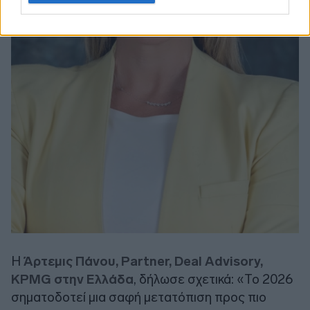
Η
Άρτεμις Πάνου, Partner, Deal Advisory,
KPMG στην Ελλάδα
, δήλωσε σχετικά: «Το 2026
σηματοδοτεί μια σαφή μετατόπιση προς πιο