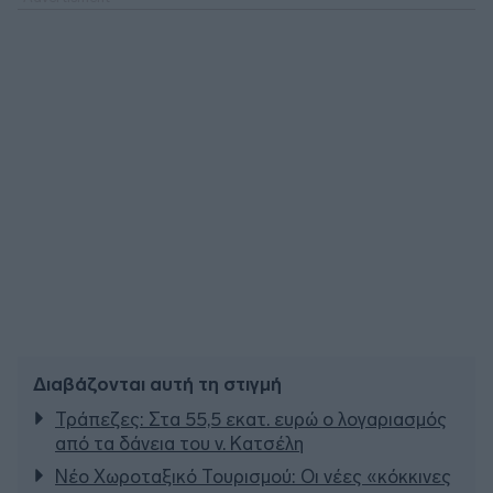
Διαβάζονται αυτή τη στιγμή
Τράπεζες: Στα 55,5 εκατ. ευρώ ο λογαριασμός
από τα δάνεια του ν. Κατσέλη
Νέο Χωροταξικό Τουρισμού: Οι νέες «κόκκινες