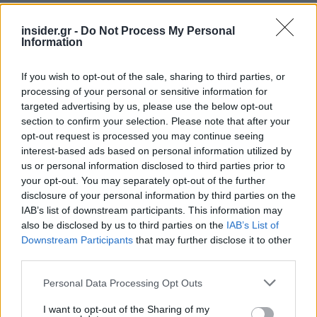
insider.gr -
Do Not Process My Personal
Information
If you wish to opt-out of the sale, sharing to third parties, or
processing of your personal or sensitive information for
targeted advertising by us, please use the below opt-out
section to confirm your selection. Please note that after your
opt-out request is processed you may continue seeing
Οι αποκλίσεις στις αποτιμήσεις, οι γεωπολιτικοί
interest-based ads based on personal information utilized by
παράγοντες και οι ρυθμιστικές εξελίξεις
us or personal information disclosed to third parties prior to
συνεχίζουν να επηρεάζουν τη δυναμική της
your opt-out. You may separately opt-out of the further
disclosure of your personal information by third parties on the
αγοράς.
IAB’s list of downstream participants. This information may
also be disclosed by us to third parties on the
IAB’s List of
5. Από τη στρατηγική στην υλοποίηση
Downstream Participants
that may further disclose it to other
third parties.
Η επιτυχία των συναλλαγών εξαρτάται πλέον σε
Please note that this website/app uses one or more Google
Personal Data Processing Opt Outs
μεγάλο βαθμό από την ικανότητα υλοποίησης και
services and may gather and store information including but
τη συστηματική διαχείριση κινδύνων.
not limited to your visit or usage behaviour. You may click to
I want to opt-out of the Sharing of my