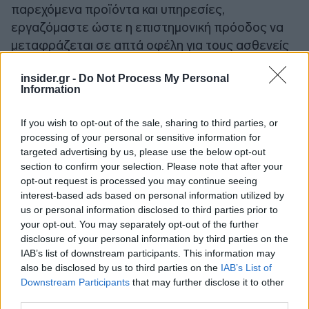
παρεχόμενα προϊόντα και υπηρεσίες,
εργαζόμαστε ώστε η επιστημονική πρόοδος να
μεταφράζεται σε απτά οφέλη για τους ασθενείς
και την κοινωνία στο σύνολό της».
insider.gr -
Do Not Process My Personal
Information
Από την πλευρά του, ο κ. Δημήτρης
Γιαννακόπουλος, Πρόεδρος και Διευθύνων
If you wish to opt-out of the sale, sharing to third parties, or
Σύμβουλος της ΒΙΑΝΕΞ Α.Ε., σημείωσε: «Στον
processing of your personal or sensitive information for
targeted advertising by us, please use the below opt-out
Όμιλο ΒΙΑΝΕΞ είμαστε περήφανοι για τη
section to confirm your selection. Please note that after your
διεύρυνση της συνεργασίας μας με την Johnson &
opt-out request is processed you may continue seeing
Johnson Innovative Medicine. Αυτή η εξέλιξη
interest-based ads based on personal information utilized by
ενισχύει τη δέσμευσή μας να προσφέρουμε
us or personal information disclosed to third parties prior to
καινοτόμες, υψηλής αξίας λύσεις και επιβεβαιώνει
your opt-out. You may separately opt-out of the further
disclosure of your personal information by third parties on the
τη θέση μας στην κορυφή του φαρμακευτικού
IAB’s list of downstream participants. This information may
κλάδου. Η επέκταση αυτή αντικατοπτρίζει τη
also be disclosed by us to third parties on the
IAB’s List of
δέσμευσή μας στην ανάπτυξη στρατηγικών
Downstream Participants
that may further disclose it to other
συνεργασιών που ενισχύουν την αξία για όλους
third parties.