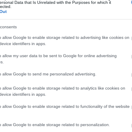
ersonal Data that Is Unrelated with the Purposes for which it
18:54
lected.
Out
18:49
consents
o allow Google to enable storage related to advertising like cookies on
18:47
evice identifiers in apps.
o allow my user data to be sent to Google for online advertising
s.
18:35
to allow Google to send me personalized advertising.
φοφορίας
18:20
o allow Google to enable storage related to analytics like cookies on
 με το άρθρο 133 του Ν. 4548/2018, ότι
18:01
evice identifiers in apps.
ων Μετόχων της Εταιρίας της 19.12.2025
o allow Google to enable storage related to functionality of the website
 αντιπροσώπου, 95 μέτοχοι,
17:55
ινές ονομαστικές μετοχές, επί συνόλου
ν μετοχών, ήτοι ποσοστό 73,597% του
o allow Google to enable storage related to personalization.