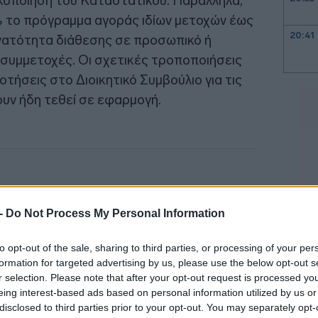
ικοποίηση του Καταστατικού. Παράλληλα,
 το πρόγραμμα αγοράς ιδίων μετοχών έως
20:41
δυνατότητα διάθεσης σε προσωπικό ή
 συμμετοχές. Οι σχετικές τροποποιήσεις
οτήσεις στο Διοικητικό Συμβούλιο για τις
20:38
ουν ήδη τεθεί σε εφαρμογή.
20:33
20:20
 -
Do Not Process My Personal Information
20:12
to opt-out of the sale, sharing to third parties, or processing of your per
formation for targeted advertising by us, please use the below opt-out s
20:12
r selection. Please note that after your opt-out request is processed y
eing interest-based ads based on personal information utilized by us or
disclosed to third parties prior to your opt-out. You may separately opt-