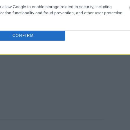
ίου της Εταιρείας.
o allow Google to enable storage related to security, including
cation functionality and fraud prevention, and other user protection.
υση συζητήθηκαν και ελήφθησαν
 της Ημερήσιας Διάταξης ως εξής:
CONFIRM