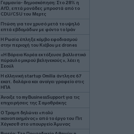
Γερμανία- δημοσκόπηση: Στο 28% η
AfD, επτά μονάδες μπροστά από το
CDU/CSU του Μερτς
Πτώση για τον χρυσό μετά το υψηλό
επτά εβδομάδων με φόντο το Ιράν
Η Ρωσία έπληξε κόμβο εφοδιασμού
στην περιοχή του Κιέβου με drones
«Η Βόρεια Κορέα εκτόξευσε βαλλιστικό
πύραυλο μικρού βεληνεκούς», λέει η
Σεούλ
Η ελληνική startup Omilia άντλησε 67
εκατ. δολάρια και ανοίγει γραφείο στις
ΗΠΑ
Άνοιξε το myBusinessSupport για τις
επιχειρήσεις της Σαμοθράκης
Ο Τραμπ δηλώνει «πολύ
ικανοποιημένος» από το έργο του Πιτ
Χέγκσεθ στο υπουργείο Άμυνας
Βιοτέρ: Στο Πρωτοδικείο Αθηνών η