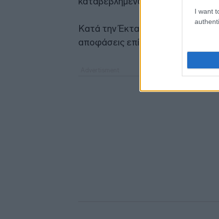
καταβεβλημένου μετοχικού κεφαλα
I want t
authenti
Κατά την Έκτακτη Γενική Συνέλε
αποφάσεις επί όλων των θεμάτων