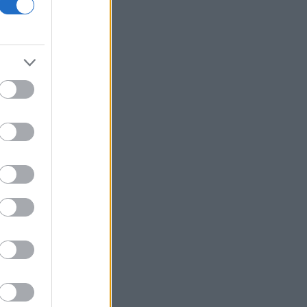
Σε εξέλιξη πυρκαγιές σε Σκύρο και
Φάρσαλα
ΑΔΜΗΕ: Διατηρεί την τεχνική ηγεσία
κατά την κατασκευή του Great Sea
Interconnector
ΗΠΑ: Επιτροπή της Γερουσίας
προτείνει άσκηση διώξεων σε βάρος
του Άντονι Φάουτσι
Υπ. Παιδείας: Ανακοινώθηκαν 95
ειδικότητες και 860 τμήματα των ΣΑΕΚ
ΕΛΑΣ: «Βιομηχανία κοροϊδίας από τον
κ. Μητσοτάκη»
CrediaBank: Ισχυρές επιδόσεις στο α'
εξάμηνο με άλμα κερδών και ρεκόρ
εκταμιεύσεων
Χρηματιστήριο: Αντίρροπες δυνάμεις
και νέα υποχώρηση για τον Γενικό
Δείκτη