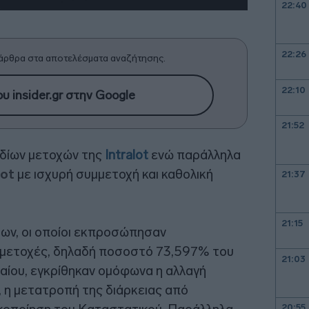
22:40
22:26
άρθρα στα αποτελέσματα αναζήτησης.
22:10
υ insider.gr στην Google
21:52
ιδίων μετοχών της
Intralot
ενώ παράλληλα
lot
με ισχυρή συμμετοχή και καθολική
21:37
21:15
χων, οι οποίοι εκπροσώπησαν
ς μετοχές, δηλαδή ποσοστό 73,597% του
21:03
αίου, εγκρίθηκαν ομόφωνα η αλλαγή
.”, η μετατροπή της διάρκειας από
20:55