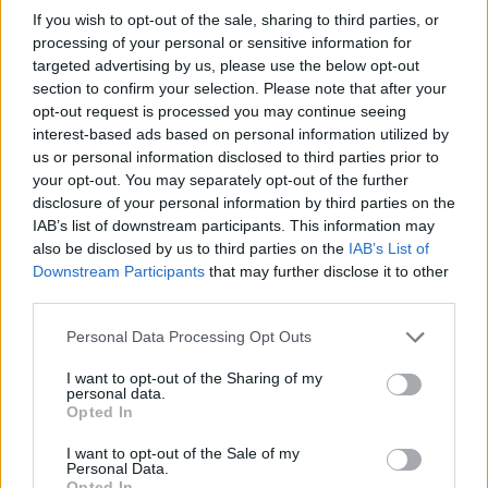
If you wish to opt-out of the sale, sharing to third parties, or
processing of your personal or sensitive information for
targeted advertising by us, please use the below opt-out
section to confirm your selection. Please note that after your
Όταν το παραμύθι γίνεται εφιάλτης
opt-out request is processed you may continue seeing
interest-based ads based on personal information utilized by
Το επαγγελματικό παραμύθι επιτυχίας έγινε
us or personal information disclosed to third parties prior to
your opt-out. You may separately opt-out of the further
προσωπικός εφιάλτης όταν η ερωτική της σχέση
disclosure of your personal information by third parties on the
με τον συνιδρυτή Τζάστιν Ματίν έληξε.
IAB’s list of downstream participants. This information may
also be disclosed by us to third parties on the
IAB’s List of
Διαβάστε περισσότερα στο
jenny.gr
Downstream Participants
that may further disclose it to other
third parties.
Please note that this website/app uses one or more Google
Ακολουθήστε το
insider.gr στο Google News
και μάθετε
Personal Data Processing Opt Outs
πρώτοι όλες τις
ειδήσεις
από την Ελλάδα και τον κόσμο.
services and may gather and store information including but
not limited to your visit or usage behaviour. You may click to
I want to opt-out of the Sharing of my
personal data.
grant or deny consent to Google and its third-party tags to
Opted In
use your data for below specified purposes in below Google
consent section.
I want to opt-out of the Sale of my
Personal Data.
Opted In