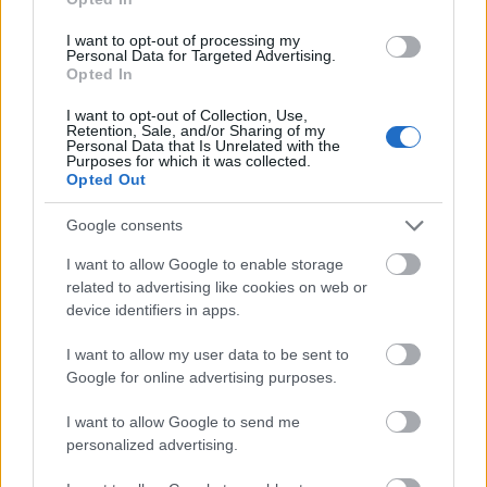
I want to opt-out of processing my
Personal Data for Targeted Advertising.
Opted In
I want to opt-out of Collection, Use,
Retention, Sale, and/or Sharing of my
Personal Data that Is Unrelated with the
Purposes for which it was collected.
Opted Out
Google consents
I want to allow Google to enable storage
related to advertising like cookies on web or
Διαβάζονται αυτή τη στιγμή
device identifiers in apps.
Πυρόπληκτοι: Ποιοι δικαιούνται έως 6.000 ευρώ,
I want to allow my user data to be sent to
επιδότηση ενοικίου και στεγαστική συνδρομή
Google for online advertising purposes.
Τρίτη χρονιά με διεθνές ρεκόρ εσόδων για τη
Ρεάλ Μαδρίτης - «Κλειδί» το γήπεδο
I want to allow Google to send me
personalized advertising.
Πώς μπορείτε να βγείτε νωρίτερα στη σύνταξη
- Οι 3 κινήσεις που πρέπει να γίνουν εγκαίρως