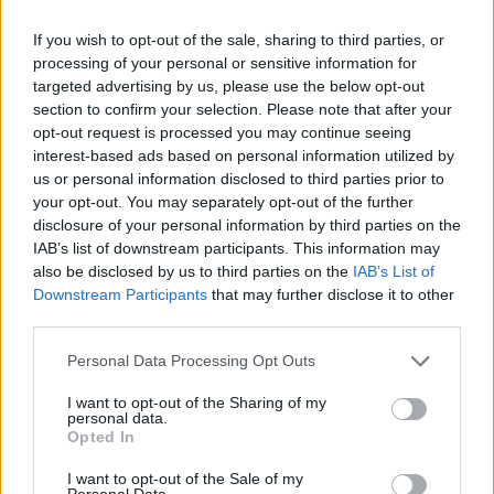
Από τα ράφια των σούπερ μάρκετ
έως τις ΗΠΑ
If you wish to opt-out of the sale, sharing to third parties, or
processing of your personal or sensitive information for
targeted advertising by us, please use the below opt-out
Τα τυροκομικά προϊόντα Θυμέλης βρίσκονται στα
section to confirm your selection. Please note that after your
ράφια των μεγαλύτερων αλυσίδων σούπερ
opt-out request is processed you may continue seeing
interest-based ads based on personal information utilized by
μάρκετ όλης της χώρας, ενώ ταυτόχρονα
us or personal information disclosed to third parties prior to
πραγματοποιούνται και επιλεκτικές εξαγωγικές
your opt-out. You may separately opt-out of the further
προσπάθειες στην Αμερική, την Κύπρο, την
disclosure of your personal information by third parties on the
Πολωνία και τη Γερμανία.
IAB’s list of downstream participants. This information may
also be disclosed by us to third parties on the
IAB’s List of
Downstream Participants
that may further disclose it to other
Οι εξαγωγές της εταιρείας αντιστοιχούν κάτω του
third parties.
10% επί του συνολικού της τζίρου και αφορούν
Please note that this website/app uses one or more Google
Personal Data Processing Opt Outs
αποκλειστικά σε αλυσίδες delicatessen,
services and may gather and store information including but
εστιατόρια του εξωτερικού κ.α.
not limited to your visit or usage behaviour. You may click to
I want to opt-out of the Sharing of my
personal data.
grant or deny consent to Google and its third-party tags to
Opted In
use your data for below specified purposes in below Google
Το ταξίδι στην τυροκομία ξεκίνησε
consent section.
I want to opt-out of the Sale of my
Personal Data.