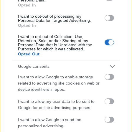
το 1945
Opted In
Η ιστορία των τυροκομικών προϊόντων Θυμέλης
I want to opt-out of processing my
Personal Data for Targeted Advertising.
ξεκινά το 1945 στο νησί της Λέσβου. Ο Ευριπίδης
Opted In
Θυμέλης είναι ο ιδρυτής του τυροκομείου Θυμέλη,
I want to opt-out of Collection, Use,
μέλος μιας άλλης γενιάς παραδοσιακών
Retention, Sale, and/or Sharing of my
Personal Data that Is Unrelated with the
τυροκόμων και ένας από τους γηραιότερους που
Purposes for which it was collected.
Opted Out
σχετίζονται με το συγκεκριμένο επάγγελμα. Είναι
αυτός που κατάφερε να αξιοποιήσει τις πρώτες
Google consents
ύλες που προσφέρει το νησί για την παραγωγή
I want to allow Google to enable storage
των τυροκομικών προϊόντων. Παραγωγή σε τυρί,
related to advertising like cookies on web or
κεφαλοτύρι, γραβιέρα, φέτα και βούτυρο. Έτσι
device identifiers in apps.
στα μέσα του προηγούμενου αιώνα ξεκίνησε στην
Άντισσα μια από τις πιο γνωστές ελληνικές
I want to allow my user data to be sent to
Google for online advertising purposes.
τυροκομικές βιομηχανίες.
I want to allow Google to send me
personalized advertising.