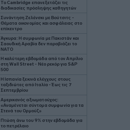
Το Cambridge επανεξετάζει τις
διαδικασίες πρόσληψης καθηγητών
Συνάντηση Ζελένσκι με Βούτσιτς -
Θέματα οικονομίας και ασφάλειας στο
επίκεντρο
Άγκυρα: Η συμφωνία με Πακιστάν και
Σαουδική Αραβία δεν παραβιάζει το
ΝΑΤΟ
Η καλύτερη εβδομάδα από τον Απρίλιο
στη Wall Street - Νέο ρεκόρ για S&P
500
Η Ισπανία ξεκινά ελέγχους στους
ταξιδιώτες από Ιταλία - Έως τις 7
Σεπτεμβρίου
Αμερικανός αξιωματούχος:
«Αναμένεται σύντομα συμφωνία για τα
Στενά του Ορμούζ»
Πτώση άνω του 9% στην εβδομάδα για
το πετρέλαιο