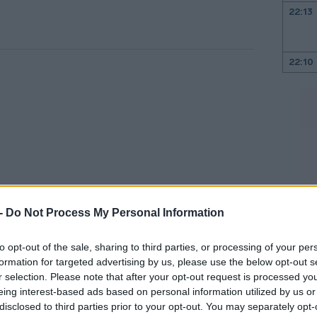
22:13
22:10
22:00
21:52
21:46
 -
Do Not Process My Personal Information
21:39
to opt-out of the sale, sharing to third parties, or processing of your per
 (TÜV NORD) με αφορμή και την
formation for targeted advertising by us, please use the below opt-out s
r selection. Please note that after your opt-out request is processed y
λόγησης και κοινοποίησης κατά MDR (EU)
21:27
eing interest-based ads based on personal information utilized by us or
ργανισμού TUV NORD Cert GmbH 0044,
disclosed to third parties prior to your opt-out. You may separately opt-