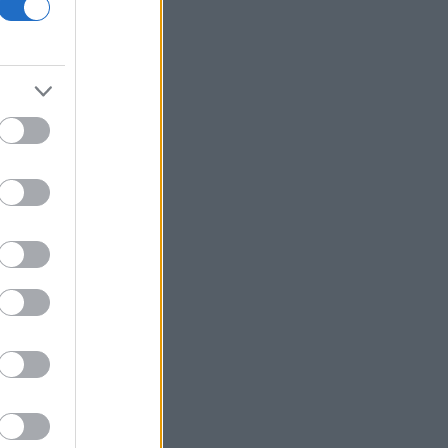
οικονομίας και οι κίνδυνοι της
επενδυτικής έκρηξης
ΕΛ.Α.Σ: «Η απροκάλυπτη ώσμωση
δικαστικής αρχής και εκτελεστικής
εξουσίας εκθέτει τη χώρα διεθνώς»
Δικαστικό μπλόκο στην αίθουσα χορού
του Τραμπ στο Λευκό Οίκο
Μπάρκιν (Fed): «Τα στοιχεία για την
αγορά εργασίας συμβαδίζουν με τις
πρόσφατες τάσεις»
Καταβλήθηκαν 33,58 εκατ. ευρώ σε
67.746 δικαιούχους για την αγορά
λιπασμάτων
Ευρωαγορές: Η καλύτερη εβδομάδα
από τα τέλη Ιουνίου - Σε νέα υψηλά ο
Stoxx 600
Κορυφώνεται η έξοδος των εκδρομέων
- Στο 100% η πληρότητα σε πολλά
δρομολόγια για Κυκλάδες