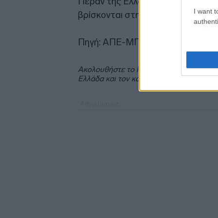
Πέραν της Ελλάδας, τα υπόλοιπα 
I want t
βρίσκονται στη Γερμανία, τις Ηνωμ
authenti
Πηγή: ΑΠΕ-ΜΠΕ
Ακολουθήστε το
insider.gr στο Google 
Ελλάδα και τον κόσμο.