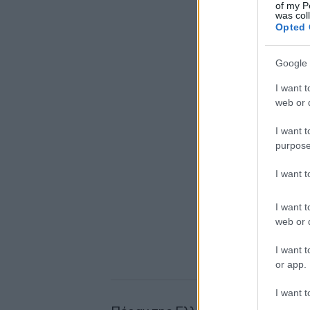
of my P
was col
Opted 
Google 
I want t
web or d
I want t
purpose
I want 
I want t
web or d
I want t
or app.
I want t