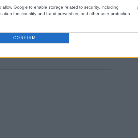
τρία αντίστοιχα κέντρα του Ομίλου
18:56
o allow Google to enable storage related to security, including
ένες Πολιτείες και την Πολωνία.
cation functionality and fraud prevention, and other user protection.
CONFIRM
News
και μάθετε πρώτοι όλες τις
ειδήσεις
από την