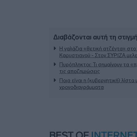
Διαβάζονται αυτή τη στιγμ
Η γαλάζια «θετική ατζέντα» στο
Καρυστιανού - Στον ΣΥΡΙΖΑ μελε
Πυρόπληκτοι: Τι σημαίνουν τα «πρ
τις αποζημιώσεις
Ποια είναι η (κυβερνητική) λίστα
χρονοδιαγράμματα
BEST OF
INTERNE