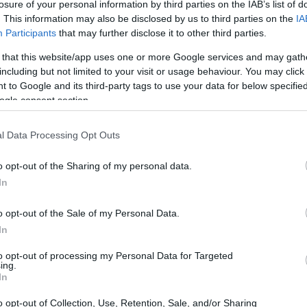
ή Ημερίδα στην Αθήνα, με θέμα τις
losure of your personal information by third parties on the IAB’s list of
. This information may also be disclosed by us to third parties on the
IA
21:11
ύ, τις Διαδικασίες Αξιολόγησης
Participants
that may further disclose it to other third parties.
sment Procedures) και την τρέχουσα
 that this website/app uses one or more Google services and may gath
ογή του Κανονισμού.
21:01
including but not limited to your visit or usage behaviour. You may click 
 to Google and its third-party tags to use your data for below specifi
 HELLAS (TÜV NORD) Medical,
ogle consent section.
20:42
προσωπικό με μακροχρόνια εμπειρία στον
l Data Processing Opt Outs
ολογικών προϊόντων και σχετικών
20:32
, τα στελέχη του κέντρου συμμετέχουν
o opt-out of the Sharing of my personal data.
 τεχνικές επιτροπές της TÜV NORD Group
In
ασφαλίζοντας την συνεχή ανανέωση της
20:19
o opt-out of the Sale of my Personal Data.
παίδευσης μέσα στον Όμιλο.
In
20:11
to opt-out of processing my Personal Data for Targeted
ing.
In
20:00
o opt-out of Collection, Use, Retention, Sale, and/or Sharing