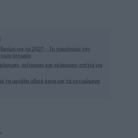
ή
 δρόμο για το 2027 - Το παράπονο της
τούν Ιστορία
άσινα», «κίτρινα» και «κόκκινα» σπίτια για
 με τα μεγάλα οδικά έργα και τα εκτιμώμενα
T