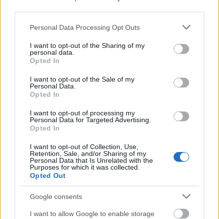
third parties.
Please note that this website/app uses one or more Google
Personal Data Processing Opt Outs
services and may gather and store information including but
not limited to your visit or usage behaviour. You may click to
I want to opt-out of the Sharing of my
personal data.
grant or deny consent to Google and its third-party tags to
Opted In
use your data for below specified purposes in below Google
consent section.
I want to opt-out of the Sale of my
Personal Data.
Opted In
I want to opt-out of processing my
Personal Data for Targeted Advertising.
Opted In
I want to opt-out of Collection, Use,
Retention, Sale, and/or Sharing of my
Personal Data that Is Unrelated with the
Purposes for which it was collected.
Opted Out
Η Ρωσία συνεχίζει να πλήττει σχεδόν καθημερινά
Google consents
την Ουκρανία, περισσότερα από τέσσερα χρόνια
I want to allow Google to enable storage
μετά την έναρξη της σύγκρουσης, της