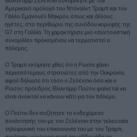
Βολοντίμιρ Ζελένσκι συνομίλησε με τον
Αμερικανό ομόλογό του Ντόναλντ Τραμπ και τον
Γάλλο Εμανουέλ Μακρόν, όπως και άλλους
ηγέτες, στο περιθώριο της συνόδου κορυφής της
G7 στη Γαλλία. Τη χαρακτήρισε μια «συντονιστική
συνομιλία» προκειμένου να τερματιστεί ο
πόλεμος.
Ο Τραμπ εκτίμησε χθες ότι η Ρωσία χάνει
περισσότερους στρατιώτες από την Ουκρανία,
αφού δήλωσε ότι τόσο ο Ζελένσκι όσο και ο
Ρώσος πρόεδρος Βλαντίμιρ Πούτιν φαίνεται να
είναι ανοικτοί να κάνουν κάτι για τον πόλεμο.
Ο Πούτιν δεν συζήτησε το ενδεχόμενο
συνάντησής του με τον Ζελένσκι στην τελευταία
τηλεφωνική του επικοινωνία του με τον Τραμπ,
σχολίασε νωρίτερα αυτή την εβδομάδα το