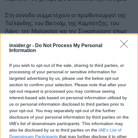
Στη σύνοδο συμμετέχουν οι πρωθυπουργοί της
Ταϊλάνδης, του Βιετνάμ, της Καμπότζης, του
Λάος, της Μαλαισίας και της Σιγκαπούρης όπως
και ο πρόεδρος των Φιλιππίνων Φερντινάντ
insider.gr -
Do Not Process My Personal
Μάρκος Τζούνιορ.
Information
If you wish to opt-out of the sale, sharing to third parties, or
processing of your personal or sensitive information for
targeted advertising by us, please use the below opt-out
section to confirm your selection. Please note that after your
opt-out request is processed you may continue seeing
interest-based ads based on personal information utilized by
us or personal information disclosed to third parties prior to
your opt-out. You may separately opt-out of the further
disclosure of your personal information by third parties on the
IAB’s list of downstream participants. This information may
also be disclosed by us to third parties on the
IAB’s List of
Downstream Participants
that may further disclose it to other