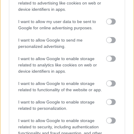
related to advertising like cookies on web or
φονικότερης στην Ευρώπη μετά τον Β΄
device identifiers in apps.
Παγκόσμιο Πόλεμο, για την οποία μέχρι στιγμής
I want to allow my user data to be sent to
δεν φαίνεται να υπάρχει διπλωματική διέξοδος.
Google for online advertising purposes.
Η Ουκρανία έχει επίσης εντείνει τα πλήγματά της
I want to allow Google to send me
στο ρωσικό έδαφος, συχνά πολύ μακριά από τα
personalized advertising.
σύνορα, στοχεύοντας ιδιαίτερα υποδομές
I want to allow Google to enable storage
μεταφοράς και αποθήκευσης υδρογονανθράκων,
related to analytics like cookies on web or
σε μια προσπάθεια να περιορίσει την ικανότητα
device identifiers in apps.
της Μόσχας να χρηματοδοτεί την πολεμική της
I want to allow Google to enable storage
προσπάθεια.
related to functionality of the website or app.
Η Ρωσία, η τρίτη μεγαλύτερη παραγωγός
I want to allow Google to enable storage
related to personalization.
πετρελαίου παγκοσμίως και μεγάλη εξαγωγός,
αναμένεται να εισάγει καύσιμα μέσω θαλάσσης
I want to allow Google to enable storage
αυτόν τον μήνα καθώς προσπαθεί να
related to security, including authentication
αντιμετωπίσει τις ελλείψεις που προκλήθηκαν
functionality and fraud prevention, and other