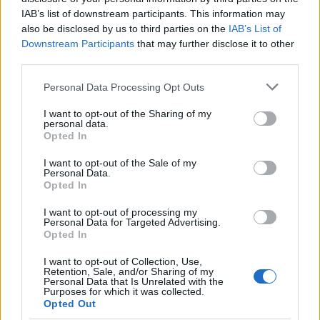
IAB’s list of downstream participants. This information may
also be disclosed by us to third parties on the
IAB’s List of
Downstream Participants
that may further disclose it to other
third parties.
Please note that this website/app uses one or more Google
Personal Data Processing Opt Outs
services and may gather and store information including but
not limited to your visit or usage behaviour. You may click to
I want to opt-out of the Sharing of my
personal data.
grant or deny consent to Google and its third-party tags to
Opted In
use your data for below specified purposes in below Google
consent section.
Το δικαστήριο υιοθέτησε την πρόταση της
I want to opt-out of the Sale of my
Personal Data.
εισαγγελέως της Έδρας ως προς την ενοχή των
Opted In
κατηγορουμένων, ενώ η απόφαση τόσο επί της
I want to opt-out of processing my
ενοχής όσο κι επί της αναγνώρισης ελαφρυντικών
Personal Data for Targeted Advertising.
περιστάσεων ήταν ομόφωνη (με ψήφους 7-0).
Opted In
I want to opt-out of Collection, Use,
Retention, Sale, and/or Sharing of my
Υπενθυμίζεται ότι για την ίδια υπόθεση έχουν
Personal Data that Is Unrelated with the
παραπεμφθεί σε δίκη, με δεύτερη δικογραφία
Purposes for which it was collected.
Opted Out
που αφορά το πλημμέλημα της παράβασης