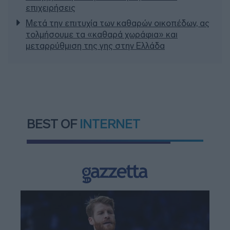
επιχειρήσεις
Μετά την επιτυχία των καθαρών οικοπέδων, ας
τολμήσουμε τα «καθαρά χωράφια» και
μεταρρύθμιση της γης στην Ελλάδα
BEST OF
INTERNET