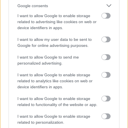
καθήκοντος (και κατά περίπτωση της απλής
Google consents
συνέργειας και ηθικής αυτουργίας στην πράξη
I want to allow Google to enable storage
αυτή), η έκπτωτη δήμαρχος Κασσάνδρας
related to advertising like cookies on web or
Αναστασία Χαλκιά, δύο πρώην αντιδήμαρχοι (η
device identifiers in apps.
πρώτη Οικονομικών και Νομικών Υπηρεσιών και η
I want to allow my user data to be sent to
δεύτερη αρμόδια για το Αυτοτελές Τμήμα
Google for online advertising purposes.
Ελέγχου Κοινοχρήστων Χώρων και Αδειών
Καταστημάτων και για την επιβολή προστίμων),
I want to allow Google to send me
δύο υπάλληλοι του ίδιου δήμου (ανάμεσά τους ο
personalized advertising.
τότε προϊστάμενος του Αυτοτελούς Τμήματος
I want to allow Google to enable storage
Ελέγχου Κοινοχρήστων Χώρων και ο τότε
related to analytics like cookies on web or
προϊστάμενος Τεχνικών Υπηρεσιών), δύο
device identifiers in apps.
μηχανολόγοι μηχανικοί κι ο ιδιοκτήτης του λούνα
I want to allow Google to enable storage
παρκ.
related to functionality of the website or app.
Η δίκη αυτή προσδιορίστηκε, μετά από αναβολή
I want to allow Google to enable storage
related to personalization.
που προηγήθηκε, για τον Δεκέμβριο του 2026 στο