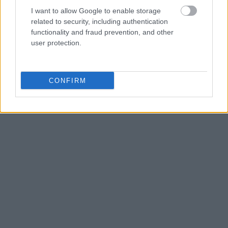
Μονομελές Εφετείο Κακουργημάτων
I want to allow Google to enable storage
Θεσσαλονίκης, λόγω ειδικής δωσιδικίας στο
related to security, including authentication
πρόσωπο της δημάρχου και μίας αντιδημάρχου.
functionality and fraud prevention, and other
user protection.
CONFIRM