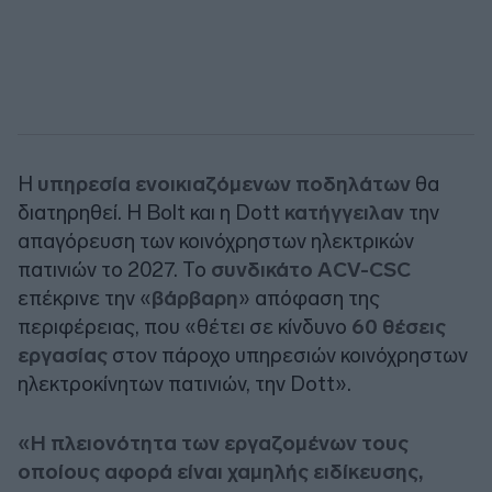
Η
υπηρεσία ενοικιαζόμενων ποδηλάτων
θα
διατηρηθεί. Η Bolt και η Dott
κατήγγειλαν
την
απαγόρευση των κοινόχρηστων ηλεκτρικών
πατινιών το 2027. Το
συνδικάτο ACV-CSC
επέκρινε την «
βάρβαρη
» απόφαση της
περιφέρειας, που «θέτει σε κίνδυνο
60 θέσεις
εργασίας
στον πάροχο υπηρεσιών κοινόχρηστων
ηλεκτροκίνητων πατινιών, την Dott».
«Η πλειονότητα των εργαζομένων τους
οποίους αφορά είναι χαμηλής ειδίκευσης,