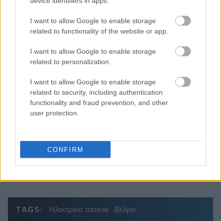
device identifiers in apps.
I want to allow Google to enable storage
related to functionality of the website or app.
I want to allow Google to enable storage
Διαβάζονται αυτή τη στιγμή
related to personalization.
Τράπεζες: Στα 55,5 εκατ. ευρώ ο λογαριασμός
I want to allow Google to enable storage
από τα δάνεια του ν. Κατσέλη
related to security, including authentication
Νέο Χωροταξικό Τουρισμού: Οι νέες «κόκκινες
functionality and fraud prevention, and other
γραμμές» για το περιβάλλον και τι αλλάζει σε
user protection.
ξενοδοχεία, νησιά και επενδύσεις
Τα ανοιχτά μέτωπα για την ενίσχυση της
ελληνικής βιομηχανίας
CONFIRM
TAGS:
Ηλεκτρικά πατίνια
Βέλγιο