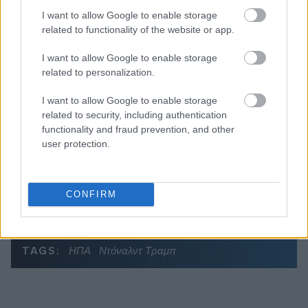
I want to allow Google to enable storage
related to functionality of the website or app.
Διαβάζονται αυτή τη στιγμή
I want to allow Google to enable storage
Τράπεζες: Στα 55,5 εκατ. ευρώ ο λογαριασμός
related to personalization.
από τα δάνεια του ν. Κατσέλη
Νέο Χωροταξικό Τουρισμού: Οι νέες «κόκκινες
I want to allow Google to enable storage
γραμμές» για το περιβάλλον και τι αλλάζει σε
related to security, including authentication
ξενοδοχεία, νησιά και επενδύσεις
functionality and fraud prevention, and other
user protection.
Τα ανοιχτά μέτωπα για την ενίσχυση της
ελληνικής βιομηχανίας
CONFIRM
TAGS:
ΗΠΑ
Ντόναλντ Τραμπ