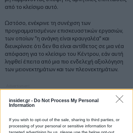
από το κλείσιμο αυτό.
Ωστόσο, ενέκρινε τη συνέχιση των
προγραμματισμένων επισκευαστικών εργασιών,
των οποίων "η ανάγκη είναι κραυγαλέα" και
διευκρίνισε ότι δεν θα είναι αντίθετος σε μια νέα
απόφαση για το κλείσιμο του Κέντρου, εάν αυτή
ληφθεί έπειτα από μια πιο ενδελεχή αξιολόγηση
των μειονεκτημάτων και των πλεονεκτημάτων.
insider.gr -
Do Not Process My Personal
Information
If you wish to opt-out of the sale, sharing to third parties, or
processing of your personal or sensitive information for
targeted advertising by us, please use the below opt-out