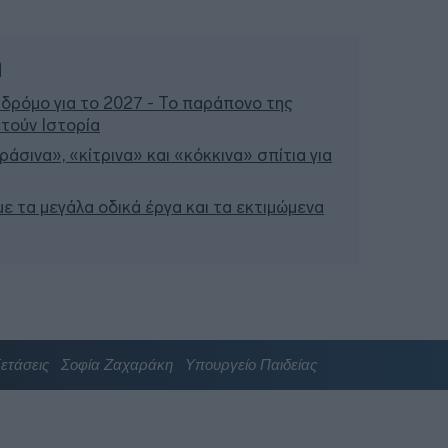
ή
 δρόμο για το 2027 - Το παράπονο της
τούν Ιστορία
άσινα», «κίτρινα» και «κόκκινα» σπίτια για
 με τα μεγάλα οδικά έργα και τα εκτιμώμενα
ετάσεις
Σοφία Ζαχαράκη
Υπουργείο Παιδείας