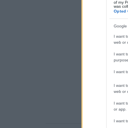
of my P
was col
Opted 
Google 
I want t
web or d
I want t
purpose
I want 
I want t
web or d
I want t
or app.
I want t