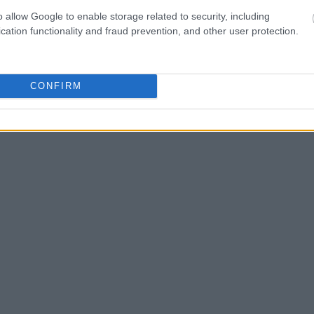
o allow Google to enable storage related to security, including
cation functionality and fraud prevention, and other user protection.
News
και μάθετε πρώτοι όλες τις
ειδήσεις
από την
CONFIRM