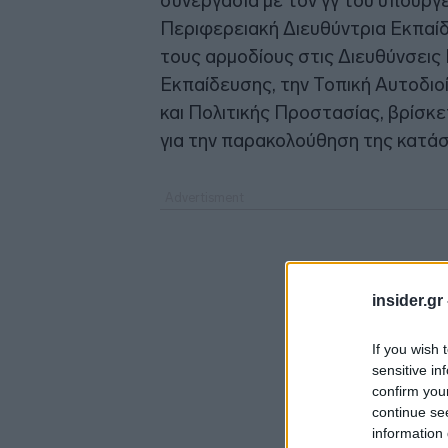
συνεργασία με τον γγ του υπουργ
Περιφερειακή Διευθύντρια Εκπαί
τους αρμοδίους στις Διευθύνσει
Εκπαίδευσης, την Τοπική Αυτοδιοί
και Πολιτικής Προστασίας, βρίσκε
για την παρακολούθηση της κατά
insider.gr
If you wish 
sensitive in
confirm you
continue se
information 