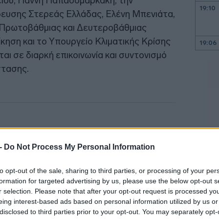
είου, Γιάννη Παπαδομαρκάκη, την
19:10
δευσης Στερεάς Ελλάδας, Ελένη Μπενιάτα,
ς Πρωτοβάθμιας και Δευτεροβάθμιας
κηση και το Υπουργείο Κλιματικής Κρίσης
19:06
ται σε διαρκή επικοινωνία και συντονισμό
στασης.
18:56
18:40
 -
Do Not Process My Personal Information
18:33
to opt-out of the sale, sharing to third parties, or processing of your per
formation for targeted advertising by us, please use the below opt-out s
18:23
r selection. Please note that after your opt-out request is processed y
eing interest-based ads based on personal information utilized by us or
18:22
disclosed to third parties prior to your opt-out. You may separately opt-