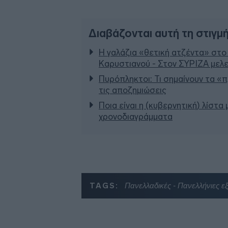
Διαβάζονται αυτή τη στιγμ
Η γαλάζια «θετική ατζέντα» στο
Καρυστιανού - Στον ΣΥΡΙΖΑ μελε
Πυρόπληκτοι: Τι σημαίνουν τα «πρ
τις αποζημιώσεις
Ποια είναι η (κυβερνητική) λίστα
χρονοδιαγράμματα
TAGS:
Πανελλαδικές - Πανελλήνιες εξ