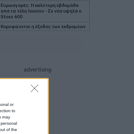
Ευρωαγορές: Η καλύτερη εβδομάδα
από τα τέλη Ιουνίου - Σε νέα υψηλά ο
Stoxx 600
Κορυφώνεται η έξοδος των εκδρομέων
- Στο 100% η πληρότητα σε πολλά
δρομολόγια για Κυκλάδες
Η Ιταλία απαντά στην Ισπανία: «Δεν
δεχόμαστε τελεσίγραφα» - Σε ισχύ οι
συνοριακοί έλεγχοι
Flexopack: Στα 6,49 εκατ. ευρώ το
μετοχικό κεφάλαιο μετά την άσκηση
stock options
Θεσσαλονίκη: Οι αλλαγές στις
λεωφορειακές γραμμές με την
επέκταση του Μετρό στην Καλαμαριά
sonal or
ection to
Μπήτρος: Τροποποιήθηκε η συμφωνία
εξυγίανσης θυγατρικής
ou may
 personal
Ρωσικές επιθέσεις σε πετρελαϊκές
out of the
εγκαταστάσεις της Naftogaz στο