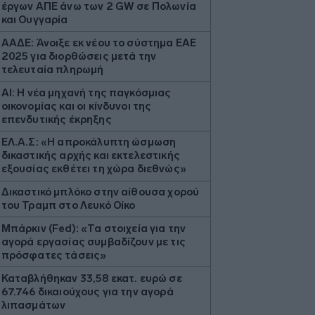
έργων ΑΠΕ άνω των 2 GW σε Πολωνία
και Ουγγαρία
ΑΑΔΕ: Άνοιξε εκ νέου το σύστημα ΕΑΕ
2025 για διορθώσεις μετά την
τελευταία πληρωμή
AI: Η νέα μηχανή της παγκόσμιας
οικονομίας και οι κίνδυνοι της
επενδυτικής έκρηξης
ΕΛ.Α.Σ: «Η απροκάλυπτη ώσμωση
δικαστικής αρχής και εκτελεστικής
εξουσίας εκθέτει τη χώρα διεθνώς»
Δικαστικό μπλόκο στην αίθουσα χορού
του Τραμπ στο Λευκό Οίκο
Μπάρκιν (Fed): «Τα στοιχεία για την
αγορά εργασίας συμβαδίζουν με τις
πρόσφατες τάσεις»
Καταβλήθηκαν 33,58 εκατ. ευρώ σε
67.746 δικαιούχους για την αγορά
λιπασμάτων