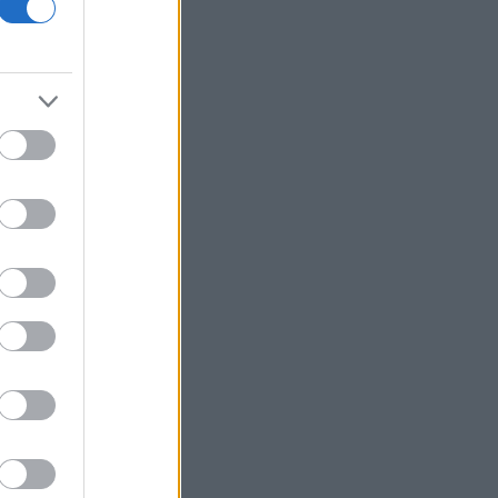
του «παγώματος» Τραμπ στα αιολικά
έργα
Σαουδική Αραβία: Η αμυντική
συμφωνία με Τουρκία και Πακιστάν δεν
συνδέεται με πυρηνικές φιλοδοξίες
Γεωργιάδης από Ρόδο: «Σε ενάμιση
χρόνο, το νοσοκομείο θα είναι
καινούργιο»
Η Deloitte αποκλειστικός σύμβουλος
της ΔΕΗ για την στρατηγική είσοδο
στην Πολωνία
Χωρίς ενεργό μέτωπο η φωτιά στο
Στεφάνι Κορινθίας
Wall Street: Κέρδη παρά τα στοιχεία
για την απασχόληση - Άνοδος 16% για
Airbnb
Cloudflare: Άλμα 12% της μετοχής
μετά την αναβάθμιση του guidance
Υπ. Παιδείας: Στεγαστικό επίδομα