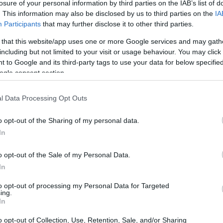
losure of your personal information by third parties on the IAB’s list of
. This information may also be disclosed by us to third parties on the
IA
18:09
Participants
that may further disclose it to other third parties.
πουργείου, υπηρεσίες βρίσκονται «σε
 that this website/app uses one or more Google services and may gath
σε συνεχή επικοινωνία με την
18:00
including but not limited to your visit or usage behaviour. You may click 
αρμόδιους σεισμολόγους, προκειμένου να
 to Google and its third-party tags to use your data for below specifi
να».
ogle consent section.
17:53
l Data Processing Opt Outs
ης επικοινωνίας της, συζήτησε με τον
17:34
 Άννας, Γιώργο Τσαπουρνιώτη και την
o opt-out of the Sharing of my personal data.
δευσης το ενδεχόμενο εφαρμογής
In
ς των εξεταστικών κέντρων, εφόσον αυτό
17:33
o opt-out of the Sale of my Personal Data.
λιστεί η απρόσκοπτη συμμετοχή των
In
ελλαδικές εξετάσεις.
17:29
to opt-out of processing my Personal Data for Targeted
ing.
In
17:28
o opt-out of Collection, Use, Retention, Sale, and/or Sharing