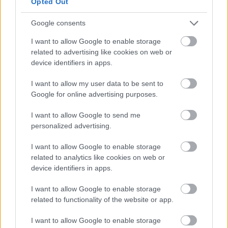
Opted Out
μεγέθη, η σημασία του έργου βρίσκεται στη
Google consents
δημιουργία νέων δυνατοτήτων για τη δημόσια
διοίκηση. Η ταχύτερη αναζήτηση πληροφοριών, η
I want to allow Google to enable storage
βελτίωση της διαχείρισης δεδομένων, η ενίσχυση
related to advertising like cookies on web or
device identifiers in apps.
της διαλειτουργικότητας μεταξύ φορέων, αλλά και
η μελλοντική αξιοποίηση εργαλείων Τεχνητής
I want to allow my user data to be sent to
Νοημοσύνης και ανάλυσης μεγάλων δεδομένων
Google for online advertising purposes.
δημιουργούν τις προϋποθέσεις για ένα
I want to allow Google to send me
διαφορετικό μοντέλο διοίκησης τα επόμενα
personalized advertising.
χρόνια.
I want to allow Google to enable storage
related to analytics like cookies on web or
Σε αυτήν τη νέα αρχιτεκτονική υπηρεσιών
device identifiers in apps.
εντάσσεται και το έργο CRM - Ενιαία Ψηφιακή
Υποδομή για την Εξυπηρέτηση Πολιτών και
I want to allow Google to enable storage
Επιχειρήσεων. Πρόκειται για μία παρέμβαση που
related to functionality of the website or app.
επιχειρεί να μετατοπίσει το κέντρο βάρους από
I want to allow Google to enable storage
τη διαχείριση των διαδικασιών στη διαχείριση της