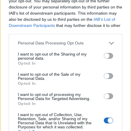
your opt-out. You may separately opt-out of the further
disclosure of your personal information by third parties on the
IAB’s list of downstream participants. This information may
also be disclosed by us to third parties on the
IAB’s List of
Downstream Participants
that may further disclose it to other
Σημαντικό κεφάλαιο της ψηφιακής μετάβασης
third parties.
αποτελεί και η ψηφιοποίηση των φυσικών αρχείων
Please note that this website/app uses one or more Google
Personal Data Processing Opt Outs
του Δημοσίου. Η εμβληματική δράση που αφορά
services and may gather and store information including but
περίπου 1,2 δισεκατομμύρια σελίδες αρχείων σε
not limited to your visit or usage behaviour. You may click to
I want to opt-out of the Sharing of my
personal data.
grant or deny consent to Google and its third-party tags to
κρίσιμους τομείς, όπως η Δικαιοσύνη, η Υγεία, το
Opted In
use your data for below specified purposes in below Google
Κτηματολόγιο, η Μετανάστευση και το Άσυλο,
consent section.
I want to opt-out of the Sale of my
αναμένεται να αποφέρει ετήσιο οικονομικό
Personal Data.
Opted In
όφελος της τάξης των 180 εκατ. ευρώ.
Παράλληλα, υπολογίζεται ότι θα εξοικονομούνται
I want to opt-out of processing my
Personal Data for Targeted Advertising.
περίπου 130 εκατομμύρια φύλλα χαρτιού ετησίως,
Opted In
ενώ οι εκπομπές διοξειδίου του άνθρακα θα
μειωθούν κατά περίπου 2.100 τόνους.
I want to opt-out of Collection, Use,
Retention, Sale, and/or Sharing of my
Personal Data that Is Unrelated with the
Purposes for which it was collected.
Πέρα από τα οικονομικά και περιβαλλοντικά