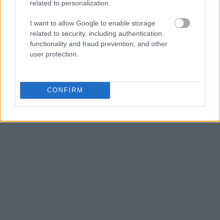
related to personalization.
εμπειρίας του πολίτη. Μέσω της ενοποιημένης
παρακολούθησης αιτημάτων και
I want to allow Google to enable storage
related to security, including authentication
αλληλεπιδράσεων, το έργο φιλοδοξεί να
functionality and fraud prevention, and other
βελτιώσει ουσιαστικά την ποιότητα
user protection.
εξυπηρέτησης και να ενισχύσει τον
ανθρωποκεντρικό χαρακτήρα της δημόσιας
διοίκησης.
CONFIRM