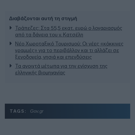
Διαβάζονται αυτή τη στιγμή
Τράπεζες: Στα 55,5 εκατ. ευρώ ο λογαριασμός
από τα δάνεια του ν. Κατσέλη
Νέο Χωροταξικό Τουρισμού: Οι νέες «κόκκινες
γραμμές» για το περιβάλλον και τι αλλάζει σε
ξενοδοχεία, νησιά και επενδύσεις
Τα ανοιχτά μέτωπα για την ενίσχυση της
ελληνικής βιομηχανίας
TAGS:
Gov.gr