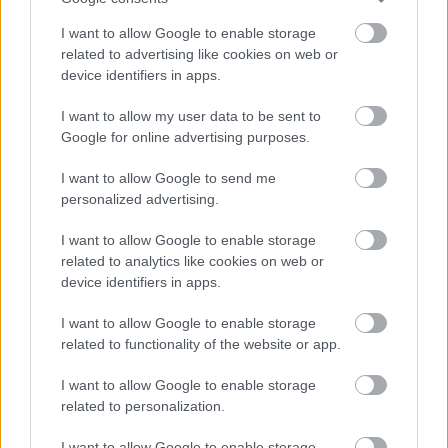
I want to allow Google to enable storage
related to advertising like cookies on web or
device identifiers in apps.
I want to allow my user data to be sent to
Google for online advertising purposes.
I want to allow Google to send me
personalized advertising.
I want to allow Google to enable storage
related to analytics like cookies on web or
device identifiers in apps.
I want to allow Google to enable storage
Τέλος, ο κ. Τσουκαλάς ήταν σαφής σχετικά με τις
related to functionality of the website or app.
τελευταίες δηλώσεις του Χ. Δούκα: «Χθες υπήρξε
ομόφωνη απόφαση του Πολιτικού Συμβουλίου, η
I want to allow Google to enable storage
related to personalization.
οποία επιβεβαίωσε την αυτόνομη εκλογική
πορεία, τον στόχο της πρώτης θέσης και της
I want to allow Google to enable storage