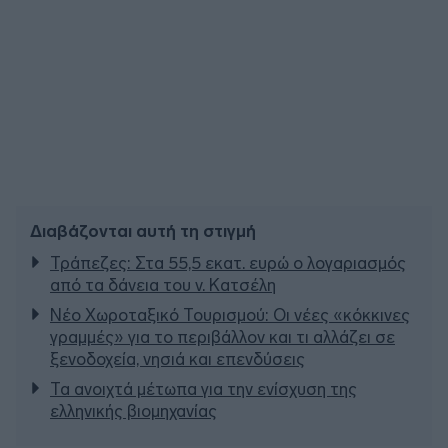
Διαβάζονται αυτή τη στιγμή
Τράπεζες: Στα 55,5 εκατ. ευρώ ο λογαριασμός
από τα δάνεια του ν. Κατσέλη
Νέο Χωροταξικό Τουρισμού: Οι νέες «κόκκινες
γραμμές» για το περιβάλλον και τι αλλάζει σε
ξενοδοχεία, νησιά και επενδύσεις
Τα ανοιχτά μέτωπα για την ενίσχυση της
ελληνικής βιομηχανίας