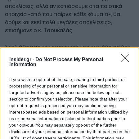
αποκλίσεις, αλλά αν εστιάσουμε στα ποιοτικά
στοιχεία -από που παίρνει κάθε κόμμα τι-, θα
δούμε και εκεί πολύ μεγάλες αποκλίσεις»,
επισήμανε ο κ. Τσουκαλάς.
Σχολιάζοντας την επανεμφάνιση των δύο πρώην
Πρωθυπουργών, των κ.κ. Τσίπρα και Σαμαρά,
insider.gr -
Do Not Process My Personal
τόνισε: «Στο θέμα της δεξιάς πολυκατοικίας η
Information
υποχωρητικότητα της Νέας Δημοκρατίας
απέναντι στην Τουρκία αφήνει ένα χώρο στον κ.
If you wish to opt-out of the sale, sharing to third parties, or
processing of your personal or sensitive information for
Σαμαρά. Στον χώρο της κεντροαριστεράς, λέει ο
targeted advertising by us, please use the below opt-out
κ. Τσίπρας κάτι πιο προοδευτικό από το ΠΑΣΟΚ;
section to confirm your selection. Please note that after your
Λέει κάτι πιο ρεαλιστικό; Πιο αριστερό; Πιο
opt-out request is processed you may continue seeing
πατριωτικό; Δεν έχω ακούσει κάτι. Να δούμε
interest-based ads based on personal information utilized by
λοιπόν το πρόγραμμά του. Το ακροατήριο του, σε
us or personal information disclosed to third parties prior to
your opt-out. You may separately opt-out of the further
επίπεδο δεξαμενών, φαίνεται πεπερασμένο.
disclosure of your personal information by third parties on the
Όταν θα κάτσει η σκόνη, θα φανεί ποιος έχει
IAB’s list of downstream participants. This information may