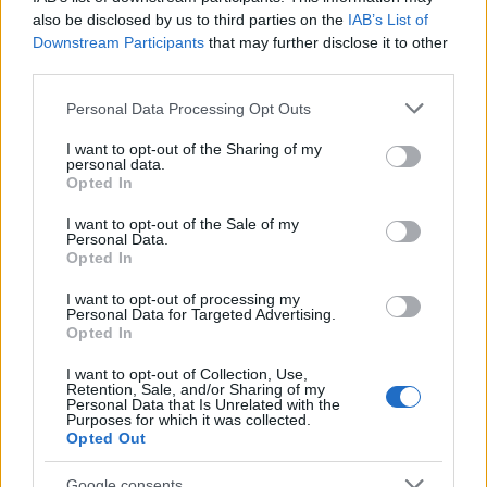
σχέδιο, ποιος είναι έτοιμος να συγκρουστεί με
also be disclosed by us to third parties on the
IAB’s List of
καρτέλ και την εγχώρια ολιγαρχία αν χρειαστεί.
Downstream Participants
that may further disclose it to other
third parties.
Ρόλος του ΠΑΣΟΚ είναι να είναι ο προοδευτικός
πρωταγωνιστής" .
Please note that this website/app uses one or more Google
Personal Data Processing Opt Outs
services and may gather and store information including but
not limited to your visit or usage behaviour. You may click to
I want to opt-out of the Sharing of my
personal data.
grant or deny consent to Google and its third-party tags to
Opted In
use your data for below specified purposes in below Google
consent section.
I want to opt-out of the Sale of my
Personal Data.
Opted In
I want to opt-out of processing my
Personal Data for Targeted Advertising.
Opted In
I want to opt-out of Collection, Use,
Retention, Sale, and/or Sharing of my
Personal Data that Is Unrelated with the
Purposes for which it was collected.
Opted Out
Google consents