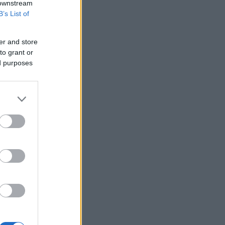
 downstream
Η χαμηλή… απόδοση Μητσοτάκη στις
B’s List of
στοιχηματικές - Ποιος επισκέφθηκε τα
πυρόπληκτα ζωάκια - Το μισογεμάτο
ποτήρι του ΣΥΡΙΖΑ
er and store
Νέο Αεροδρόμιο Κρήτης (ΔΑΗΚ - ΓΕΚ
to grant or
ΤΕΡΝΑ): Έρχονται υπογραφές για τον
ed purposes
εξοπλισμό αεροναυτιλίας
Eurobank: Πωλητήριο σε step-up
δάνεια, «γύρισε» σε ευρώ σχεδόν το
μισό χαρτοφυλάκιο σε ελβετικό
Μεταβιβάσεις ακινήτων: Στο σκάνερ
χιλιάδες συμβόλαια του 2025 για το
πιστοποιητικό ΕΝΦΙΑ
Νέα δεδομένα με την είσοδο Meridiam
- Προσπέραση στον MSCI Greece -
Της… ανακαινίσεως
Η Etsy απολύει το 12% του
προσωπικού της - «Δεν οφείλεται στην
Τεχνητή Νοημοσύνη»