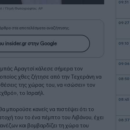
09:31
ί / Πηγή Φωτογραφίας: ΑΡ
09:27
άρθρα στα αποτελέσματα αναζήτησης.
υ insider.gr στην Google
09:10
09:06
μπάς Αραγτσί κάλεσε σήμερα τον
οποίος χθες ζήτησε από την Τεχεράνη να
08:50
οθέσεις της χώρας του, να «σώσει» τον
εχθρό», το Ισραήλ.
08:45
α μπορούσε κανείς να πιστέψει ότι το
κατοχή του το ένα πέμπτο του Λιβάνου, έχει
08:37
ανέζων και βομβαρδίζει τη χώρα του