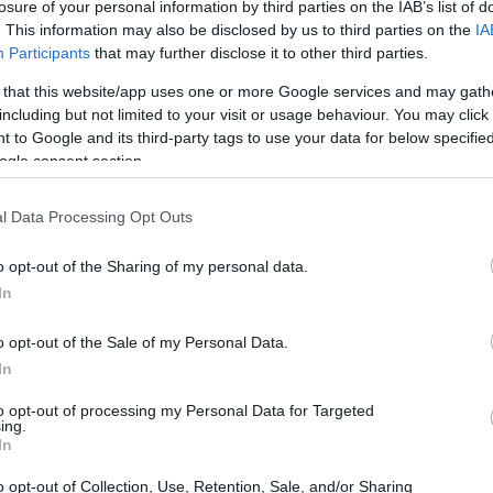
losure of your personal information by third parties on the IAB’s list of
07:41
ε.
. This information may also be disclosed by us to third parties on the
IA
Participants
that may further disclose it to other third parties.
θες Παρασκευή στο τηλεοπτικό δίκτυο
 that this website/app uses one or more Google services and may gath
τι χρησιμοποιεί τον Λίβανο ως
07:32
including but not limited to your visit or usage behaviour. You may click 
 to Google and its third-party tags to use your data for below specifi
μιλίες του με τις ΗΠΑ για τον τερματισμό
ogle consent section.
κληρές επικρίσεις του μέχρι σήμερα κατά
07:20
της στον Λίβανο, της Χεζμπολάχ.
l Data Processing Opt Outs
o opt-out of the Sharing of my personal data.
07:11
In
o opt-out of the Sale of my Personal Data.
07:07
In
to opt-out of processing my Personal Data for Targeted
23:52
ing.
In
o opt-out of Collection, Use, Retention, Sale, and/or Sharing