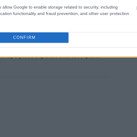
πραγματευτικό χαρτί στις συνομιλίες
o allow Google to enable storage related to security, including
22:10
βανέζος πρόεδρος. «Είναι απαράδεκτο».
cation functionality and fraud prevention, and other user protection.
ση οποιασδήποτε ειρηνευτικής συμφωνίας
υγκρούσεων και στον Λίβανο. Παράλληλα
CONFIRM
21:53
άστασης – το επίλεκτο σώμα στρατού του
ου ισραηλινού στρατού από τον Λίβανο.