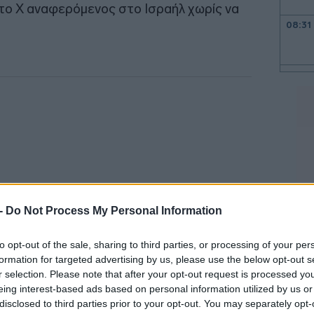
το Χ αναφερόμενος στο Ισραήλ χωρίς να
08:31
08:26
08:22
08:15
 -
Do Not Process My Personal Information
08:06
to opt-out of the sale, sharing to third parties, or processing of your per
formation for targeted advertising by us, please use the below opt-out s
07:55
r selection. Please note that after your opt-out request is processed y
κό χαρτί για το Ιράν, θα είχαμε καταλήξει
eing interest-based ads based on personal information utilized by us or
disclosed to third parties prior to your opt-out. You may separately opt-
ε τον Λίβανο από τον πραγματικό σας