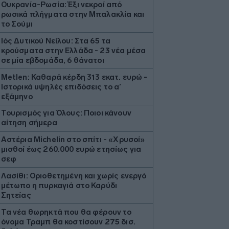
Ουκρανία-Ρωσία: Έξι νεκροί από
ρωσικά πλήγματα στην Μπαλακλία και
το Σούμι
Ιός Δυτικού Νείλου: Στα 65 τα
κρούσματα στην Ελλάδα - 23 νέα μέσα
σε μία εβδομάδα, 6 θάνατοι
Metlen: Καθαρά κέρδη 313 εκατ. ευρώ -
Ιστορικά υψηλές επιδόσεις το α’
εξάμηνο
Τουρισμός για Όλους: Ποιοι κάνουν
αίτηση σήμερα
Αστέρια Michelin στο σπίτι - «Χρυσοί»
μισθοί έως 260.000 ευρώ ετησίως για
σεφ
Λασίθι: Οριοθετημένη και χωρίς ενεργό
μέτωπο η πυρκαγιά στο Καρύδι
Σητείας
Τα νέα θωρηκτά που θα φέρουν το
όνομα Τραμπ θα κοστίσουν 275 δισ.