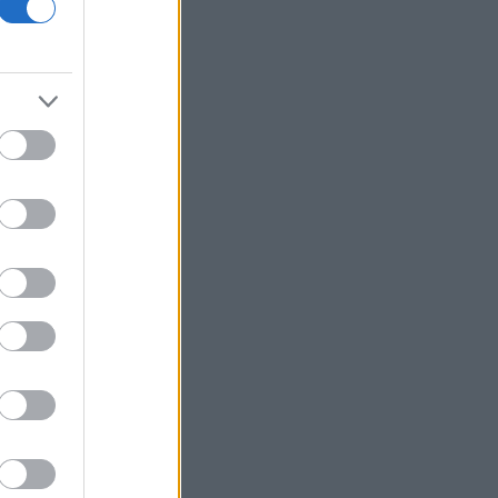
Κατσαφάδος: Μέχρι αύριο θα έχουν
ολοκληρωθεί οι αυτοψίες στο Πόρτο
Γερμενό – Κανένας δεν θα μείνει
αβοήθητος
Οι ΗΠΑ αναστέλλουν τις εισαγωγές
από τον μεγαλύτερο παραγωγό
αβοκάντο του Μεξικού
Wall Street: «Ξεφούσκωσε» το ράλι
αλλά το ρεκόρ ήρθε για τον Dow
Ουγγαρία: Την ερχόμενη εβδομάδα η
εκλογή του νέου προέδρου
Οι ΥΠΕΞ ΗΠΑ και Βρετανίας συζήτησαν
την ασφάλεια της Ευρώπης και της
Ουκρανίας
O Mr. Big Short πάει κόντρα στο ράλι:
Προειδοποιεί για κραχ αντίστοιχο του
1987
ΗΠΑ: Το Νέο Μεξικό προσέφυγε κατά
του υπουργείου Δικαιοσύνης για