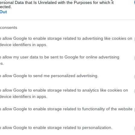
ersonal Data that Is Unrelated with the Purposes for which it
23:42
lected.
Out
consents
23:30
o allow Google to enable storage related to advertising like cookies on
evice identifiers in apps.
23:17
o allow my user data to be sent to Google for online advertising
s.
23:08
to allow Google to send me personalized advertising.
22:48
o allow Google to enable storage related to analytics like cookies on
 τίμημα (…) για χάρη» των συμφερόντων
evice identifiers in apps.
22:37
ίναι δική σας η χώρα, είναι δική μας (…)
o allow Google to enable storage related to functionality of the website
χώρα μας», τόνισε απευθυνόμενος στο
22:23
o allow Google to enable storage related to personalization.