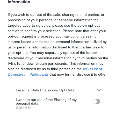
Information
εθνικών πόρων υπολογίζεται σε περίπου 2,5
εκατομμύρια ευρώ.
If you wish to opt-out of the sale, sharing to third parties, or
processing of your personal or sensitive information for
Η δικογραφία αφορά συνολικά 39 άτομα, τα
targeted advertising by us, please use the below opt-out
περισσότερα εκ των οποίων προέρχονται από
section to confirm your selection. Please note that after your
opt-out request is processed you may continue seeing
την Κοζάνη, ενώ μόνο ένας από τους
interest-based ads based on personal information utilized by
εμπλεκόμενους φέρεται να κατάγεται από το
us or personal information disclosed to third parties prior to
Αγρίνιο. Οι υπόλοιποι 12 κατηγορούμενοι
your opt-out. You may separately opt-out of the further
αναμένεται να δώσουν τις δικές τους εξηγήσεις
disclosure of your personal information by third parties on the
IAB’s list of downstream participants. This information may
ενώπιον του Ευρωπαίου Ανακριτή τη Δευτέρα.
also be disclosed by us to third parties on the
IAB’s List of
Downstream Participants
that may further disclose it to other
Ακολουθήστε το
insider.gr στο Google News
και μάθετε
third parties.
πρώτοι όλες τις
ειδήσεις
από την Ελλάδα και τον κόσμο.
Please note that this website/app uses one or more Google
Personal Data Processing Opt Outs
services and may gather and store information including but
not limited to your visit or usage behaviour. You may click to
I want to opt-out of the Sharing of my
personal data.
grant or deny consent to Google and its third-party tags to
Opted In
use your data for below specified purposes in below Google