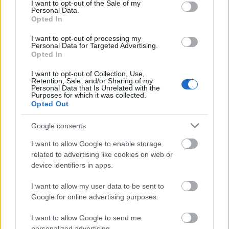
consent section.
I want to opt-out of the Sale of my
Personal Data.
Opted In
I want to opt-out of processing my
Personal Data for Targeted Advertising.
Opted In
I want to opt-out of Collection, Use,
Retention, Sale, and/or Sharing of my
Personal Data that Is Unrelated with the
Purposes for which it was collected.
Opted Out
Google consents
Διαβάζονται αυτή τη στιγμή
I want to allow Google to enable storage
related to advertising like cookies on web or
Τράπεζες: Στα 55,5 εκατ. ευρώ ο λογαριασμός
device identifiers in apps.
από τα δάνεια του ν. Κατσέλη
Νέο Χωροταξικό Τουρισμού: Οι νέες «κόκκινες
I want to allow my user data to be sent to
γραμμές» για το περιβάλλον και τι αλλάζει σε
Google for online advertising purposes.
ξενοδοχεία, νησιά και επενδύσεις
I want to allow Google to send me
Τα ανοιχτά μέτωπα για την ενίσχυση της
personalized advertising.