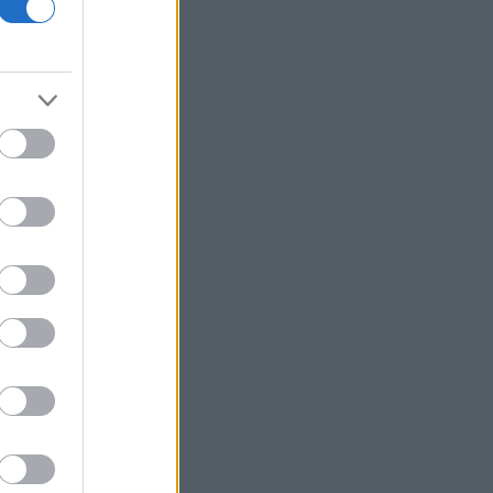
18η συνεχόμενη χρονιά
Νέος γύρος χρηματοδότησης 8 δισ.
δολαρίων για τη DeepSeek
Βρεττού (Credia): Πιστωτική επέκταση
άνω των 1,3 δισ. ευρώ φέτος -
Επιταχύνει την ανάπτυξη, μεταθέτει
το μέρισμα
Στα πράσινα οι ευρωαγορές - Νέο
ενδοσυνεδριακό ρεκόρ για τον Stoxx
Πυρκαγιές: 325 αυτοψίες στις
πληγείσες περιοχές - 118 «κόκκινα»
κτίρια σε Δυτ. Αττική και Ρέθυμνο
Σε εξέλιξη πυρκαγιές σε Σκύρο και
Φάρσαλα
ΑΔΜΗΕ: Διατηρεί την τεχνική ηγεσία
κατά την κατασκευή του Great Sea
Interconnector