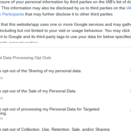
losure of your personal information by third parties on the IAB’s list of
20:33
. This information may also be disclosed by us to third parties on the
IA
Participants
that may further disclose it to other third parties.
 that this website/app uses one or more Google services and may gath
20:20
including but not limited to your visit or usage behaviour. You may click 
ελεί μια εμβληματική πρωτοβουλία του
 to Google and its third-party tags to use your data for below specifi
Ευρώπη, ένα εργαλείο περιβαλλοντικού
ogle consent section.
20:12
ρσαίων ορεινών περιοχών. Με το
l Data Processing Opt Outs
ανέρχονται πλέον σε 13.
20:12
o opt-out of the Sharing of my personal data.
ριορισμούς επιδιώκεται η θεσμική
In
υ περιβαλλοντικής προστασίας των
19:56
o opt-out of the Sale of my Personal Data.
απαγόρευσης διάνοιξης δρόμων και νέων
In
ι:
to opt-out of processing my Personal Data for Targeted
19:55
ing.
In
o opt-out of Collection, Use, Retention, Sale, and/or Sharing
19:47