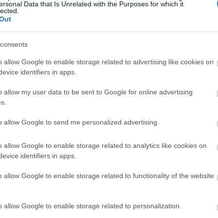
ersonal Data that Is Unrelated with the Purposes for which it
lected.
Out
19:35
consents
19:22
o allow Google to enable storage related to advertising like cookies on
evice identifiers in apps.
o allow my user data to be sent to Google for online advertising
19:14
s.
19:12
to allow Google to send me personalized advertising.
o allow Google to enable storage related to analytics like cookies on
18:54
evice identifiers in apps.
o allow Google to enable storage related to functionality of the website
18:49
o allow Google to enable storage related to personalization.