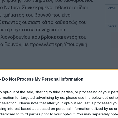
 της φύσης του τμήματος του Χιονοβουνίου
 Natura. Συγκεκριμένα, τίθενται οι ίδιοι
21:52
ου τμήματος του βουνού που είναι
οθετώντας ουσιαστικά το καθεστώς του
21:37
υτή έρχεται σε συνέχεια του
Χιονοβουνίου που βρίσκεται εντός του
ο Βουνό», με προγενέστερη Υπουργική
21:15
21:03
20:55
 -
Do Not Process My Personal Information
20:41
to opt-out of the sale, sharing to third parties, or processing of your per
formation for targeted advertising by us, please use the below opt-out s
r selection. Please note that after your opt-out request is processed y
eing interest-based ads based on personal information utilized by us or
20:38
disclosed to third parties prior to your opt-out. You may separately opt-