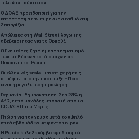
τελειώσει σύντομα»
Ο ΔΟΑΕ προειδοποιεί για την
κατάσταση στον πυρηνικό σταθμό στη
Ζαπορίζια
Απώλειες στη Wall Street λόγω της
αβεβαιότητας για το Ορμούζ
Ο Γκουτέρες ζητά άμεσο τερματισμό
των επιθέσεων κατά αμάχων σε
Ουκρανία και Ρωσία
Οι ελληνικές scale-ups επιχειρήσεις
στρέφονται στην ανάπτυξη - Ποια
είναι η μεγαλύτερη πρόκληση
Γερμανία- δημοσκόπηση: Στο 28% η
AfD, επτά μονάδες μπροστά από το
CDU/CSU του Μερτς
Πτώση για τον χρυσό μετά το υψηλό
επτά εβδομάδων με φόντο το Ιράν
Η Ρωσία έπληξε κόμβο εφοδιασμού
στην περιοχή του Κιέβου με drones