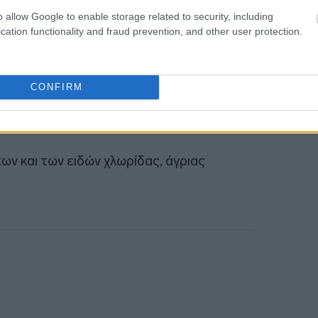
o allow Google to enable storage related to security, including
 γης που αποτελεί την κυριότερη αιτία
cation functionality and fraud prevention, and other user protection.
 του δασικού πλούτου σε παγκόσμιο και
CONFIRM
φυσικών οικοσυστημάτων από δρόμους και
ων και των ειδών χλωρίδας, άγριας