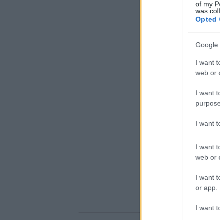
of my P
was col
Opted 
Google 
I want t
web or d
I want t
purpose
I want 
I want t
web or d
I want t
or app.
I want t