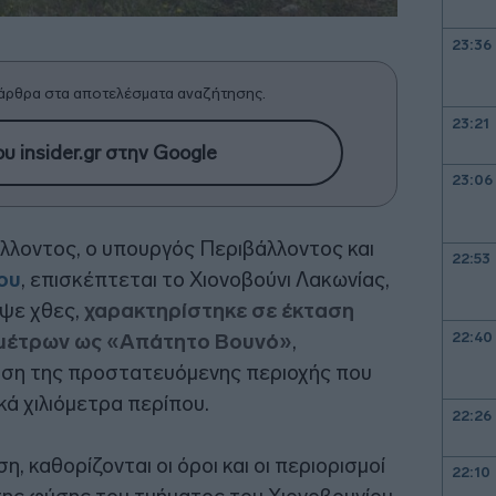
23:36
άρθρα στα αποτελέσματα αναζήτησης.
23:21
υ insider.gr στην Google
23:06
λλοντος, ο υπουργός Περιβάλλοντος και
22:53
ου
, επισκέπτεται το Χιονοβούνι Λακωνίας,
ψε χθες,
χαρακτηρίστηκε σε έκταση
22:40
ομέτρων ως «Απάτητο Βουνό»
,
αση της προστατευόμενης περιοχής που
ά χιλιόμετρα περίπου.
22:26
 καθορίζονται οι όροι και οι περιορισμοί
22:10