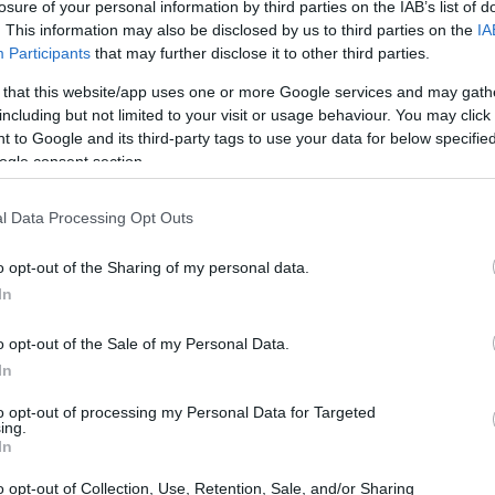
ράτος της Παλαιστίνης το 2024
.
losure of your personal information by third parties on the IAB’s list of
. This information may also be disclosed by us to third parties on the
IA
Participants
that may further disclose it to other third parties.
20:40
 that this website/app uses one or more Google services and may gath
including but not limited to your visit or usage behaviour. You may click 
20:23
 to Google and its third-party tags to use your data for below specifi
ogle consent section.
20:15
l Data Processing Opt Outs
o opt-out of the Sharing of my personal data.
20:14
In
o opt-out of the Sale of my Personal Data.
20:03
In
to opt-out of processing my Personal Data for Targeted
ing.
In
19:53
o opt-out of Collection, Use, Retention, Sale, and/or Sharing