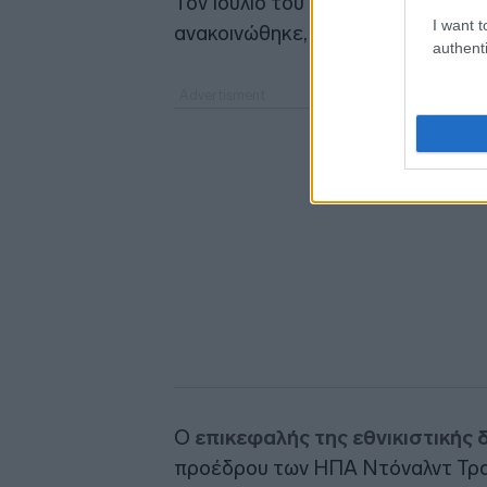
Τον Ιούλιο του 2025, η απαγόρευ
I want t
ανακοινώθηκε, λόγω του πολέμου 
authenti
Ο
επικεφαλής της εθνικιστικής 
προέδρου των ΗΠΑ Ντόναλντ Τρα