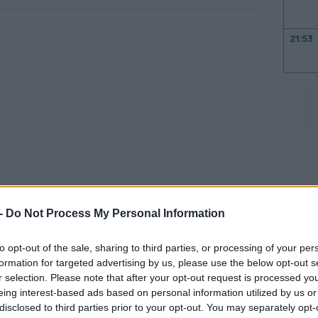
21:53
21:40
21:30
21:15
 -
Do Not Process My Personal Information
νεζ Γιάνσα σηματοδοτεί ένα νέο κεφάλαιο
αι της Σλοβενίας» υπογράμμισε ο
to opt-out of the sale, sharing to third parties, or processing of your per
21:03
ατίας, κάνοντας λόγο για «χρόνια
formation for targeted advertising by us, please use the below opt-out s
r selection. Please note that after your opt-out request is processed y
ούμενης κυβέρνησης» της Σλοβενίας.
eing interest-based ads based on personal information utilized by us or
20:53
disclosed to third parties prior to your opt-out. You may separately opt-