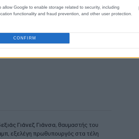
ση του εμπορίου όπλων με το Ισραήλ
18:34
o allow Google to enable storage related to security, including
στη Λωρίδα της Γάζας.
cation functionality and fraud prevention, and other user protection.
18:32
CONFIRM
18:19
δεξιάς Γιάνεζ Γιάνσα
, θαυμαστής του
μπ, εξελέγη πρωθυπουργός στα τέλη