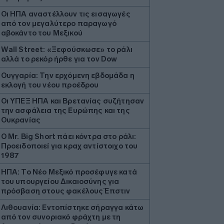
Οι ΗΠΑ αναστέλλουν τις εισαγωγές
από τον μεγαλύτερο παραγωγό
αβοκάντο του Μεξικού
Wall Street: «Ξεφούσκωσε» το ράλι
αλλά το ρεκόρ ήρθε για τον Dow
Ουγγαρία: Την ερχόμενη εβδομάδα η
εκλογή του νέου προέδρου
Οι ΥΠΕΞ ΗΠΑ και Βρετανίας συζήτησαν
την ασφάλεια της Ευρώπης και της
Ουκρανίας
O Mr. Big Short πάει κόντρα στο ράλι:
Προειδοποιεί για κραχ αντίστοιχο του
1987
ΗΠΑ: Το Νέο Μεξικό προσέφυγε κατά
του υπουργείου Δικαιοσύνης για
πρόσβαση στους φακέλους Έπστιν
Λιθουανία: Εντοπίστηκε σήραγγα κάτω
από τον συνοριακό φράχτη με τη