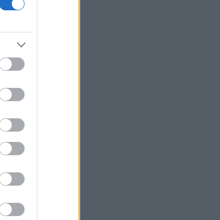
Viohalco: Στα 4,3 δισ. ευρώ ο τζίρος
εξαμήνου, αύξηση 14% - «Άλμα» 62%
στα κέρδη προ φόρων
Fitch: Ο κίνδυνος διόρθωσης στην AI
απειλεί οικονομία και αγορές
Επιφυλακτικό ρεκόρ στις ευρωαγορές
με το βλέμμα στις διαπραγματεύσεις
ΗΠΑ-Ιράν
Τρεις συλλήψεις σε Τρίκαλα, Ανατολική
Αττική και Πρέβεζα για πρόκληση
πυρκαγιάς και παραβάσεις
πυροπροστασίας
Ιράν: Συμφώνησε με το Ομάν για τις
συντεταγμένες της διαδρομής μέσω
των Στενών του Ορμούζ
Flexopack: Από 7 Αυγούστου η
διαπραγμάτευση των 82.400 νέων
μετοχών