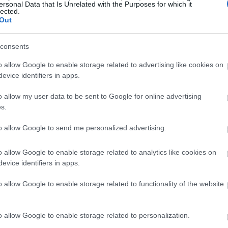
ersonal Data that Is Unrelated with the Purposes for which it
lected.
19:37
Out
consents
19:32
o allow Google to enable storage related to advertising like cookies on
είχε συνυπογράψει μαζί με την Ιρλανδία
evice identifiers in apps.
19:29
 εστάλη στην Ευρωπαϊκή Επιτροπή με την
o allow my user data to be sent to Google for online advertising
 η συμφωνία σύνδεσης ανάμεσα στην
s.
19:12
to allow Google to send me personalized advertising.
ένικη κυβέρνηση είχε ανακοινώσει πως
o allow Google to enable storage related to analytics like cookies on
σοδο στην επικράτειά της του
19:02
evice identifiers in apps.
μίν Νετανιάχου, υπενθυμίζοντας πως
o allow Google to enable storage related to functionality of the website
η σε βάρος του για εγκλήματα πολέμου και
18:47
ές Ποινικό Δικαστήριο.
o allow Google to enable storage related to personalization.