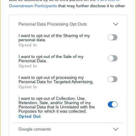
Downstream Participants
that may further disclose it to other
third parties.
Please note that this website/app uses one or more Google
Personal Data Processing Opt Outs
services and may gather and store information including but
not limited to your visit or usage behaviour. You may click to
I want to opt-out of the Sharing of my
personal data.
grant or deny consent to Google and its third-party tags to
Opted In
use your data for below specified purposes in below Google
consent section.
I want to opt-out of the Sale of my
Ακολουθήστε το
insider.gr στο Google News
και μάθετε
Personal Data.
Opted In
πρώτοι όλες τις
ειδήσεις
από την Ελλάδα και τον κόσμο.
I want to opt-out of processing my
Personal Data for Targeted Advertising.
Opted In
I want to opt-out of Collection, Use,
Retention, Sale, and/or Sharing of my
Personal Data that Is Unrelated with the
Purposes for which it was collected.
Opted Out
Google consents