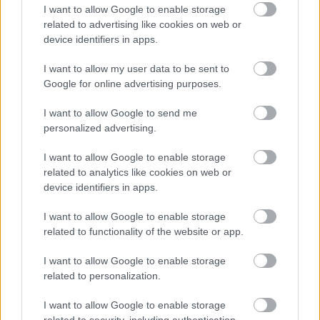
I want to allow Google to enable storage
related to advertising like cookies on web or
device identifiers in apps.
I want to allow my user data to be sent to
Google for online advertising purposes.
I want to allow Google to send me
Διαβάζονται αυτή τη στιγμή
personalized advertising.
Μεταβιβάσεις ακινήτων: Στο σκάνερ χιλιάδες
I want to allow Google to enable storage
συμβόλαια του 2025 για το πιστοποιητικό
related to analytics like cookies on web or
ΕΝΦΙΑ
device identifiers in apps.
Σήμερα το κρίσιμο ραντεβού στο Μέγαρο
Μαξίμου για τη βιομηχανία
I want to allow Google to enable storage
related to functionality of the website or app.
Πώς μπορείτε να βγείτε νωρίτερα στη σύνταξη
- Οι 3 κινήσεις που πρέπει να γίνουν εγκαίρως
I want to allow Google to enable storage
related to personalization.
I want to allow Google to enable storage
related to security, including authentication