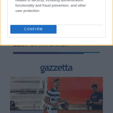
functionality and fraud prevention, and other
TAGS:
Αστυνομία (ΕΛΑΣ)
Σύλληψη
user protection.
Ρευματοκλοπές
CONFIRM
BEST OF
INTERNET