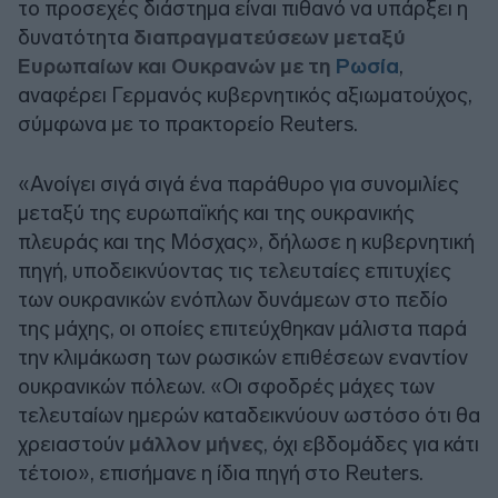
το προσεχές διάστημα είναι πιθανό να υπάρξει η
δυνατότητα
διαπραγματεύσεων μεταξύ
Ευρωπαίων και Ουκρανών με τη
Ρωσία
,
αναφέρει Γερμανός κυβερνητικός αξιωματούχος,
σύμφωνα με το πρακτορείο Reuters.
«Ανοίγει σιγά σιγά ένα παράθυρο για συνομιλίες
μεταξύ της ευρωπαϊκής και της ουκρανικής
πλευράς και της Μόσχας», δήλωσε η κυβερνητική
πηγή, υποδεικνύοντας τις τελευταίες επιτυχίες
των ουκρανικών ενόπλων δυνάμεων στο πεδίο
της μάχης, οι οποίες επιτεύχθηκαν μάλιστα παρά
την κλιμάκωση των ρωσικών επιθέσεων εναντίον
ουκρανικών πόλεων. «Οι σφοδρές μάχες των
τελευταίων ημερών καταδεικνύουν ωστόσο ότι θα
χρειαστούν
μάλλον μήνες
, όχι εβδομάδες για κάτι
τέτοιο», επισήμανε η ίδια πηγή στο Reuters.