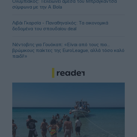
Ολυμπιακός: Τελειώνει άμεσα του Μπραγκάντσα
σύμφωνα με την A Bola
Λιβάι Γκαρσία - Παναθηναϊκός: Τα οικονομικά
δεδομένα του σπουδαίου deal
Νέντοβιτς για Γουόκαπ: «Είναι από τους πιο...
βρώμικους παίκτες της EuroLeague, αλλά τόσο καλό
παιδί!»