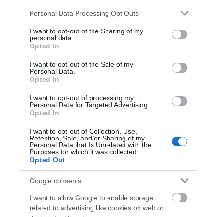
Please note that this website/app uses one or more Google
Personal Data Processing Opt Outs
services and may gather and store information including but
Πηγή: ΑΠΕ-ΜΠΕ
not limited to your visit or usage behaviour. You may click to
I want to opt-out of the Sharing of my
personal data.
grant or deny consent to Google and its third-party tags to
Opted In
use your data for below specified purposes in below Google
Ακολουθήστε το
insider.gr στο Google News
και μάθετε
consent section.
πρώτοι όλες τις
ειδήσεις
από την Ελλάδα και τον κόσμο.
I want to opt-out of the Sale of my
Personal Data.
Opted In
I want to opt-out of processing my
Personal Data for Targeted Advertising.
Opted In
I want to opt-out of Collection, Use,
Retention, Sale, and/or Sharing of my
Personal Data that Is Unrelated with the
Purposes for which it was collected.
Opted Out
Google consents
I want to allow Google to enable storage
related to advertising like cookies on web or