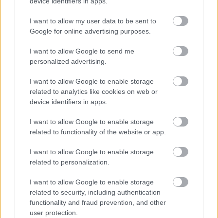
device identifiers in apps.
I want to allow my user data to be sent to
Google for online advertising purposes.
Διαβάζονται αυτή τη στιγμή
I want to allow Google to send me
Μεταβιβάσεις ακινήτων: Στο σκάνερ χιλιάδες
personalized advertising.
συμβόλαια του 2025 για το πιστοποιητικό
ΕΝΦΙΑ
I want to allow Google to enable storage
related to analytics like cookies on web or
Σήμερα το κρίσιμο ραντεβού στο Μέγαρο
device identifiers in apps.
Μαξίμου για τη βιομηχανία
Πώς μπορείτε να βγείτε νωρίτερα στη σύνταξη
I want to allow Google to enable storage
- Οι 3 κινήσεις που πρέπει να γίνουν εγκαίρως
related to functionality of the website or app.
I want to allow Google to enable storage
related to personalization.
I want to allow Google to enable storage
TAGS:
Γερμανία
Ρωσία
related to security, including authentication
functionality and fraud prevention, and other
user protection.