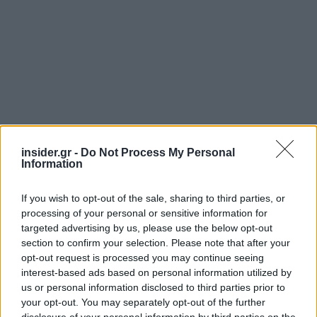
insider.gr -
Do Not Process My Personal
Information
Διαβάζονται αυτή τη στιγμή
If you wish to opt-out of the sale, sharing to third parties, or
processing of your personal or sensitive information for
Ο Τραμπ αναδημοσίευσε συνέντευξη του
targeted advertising by us, please use the below opt-out
Πλεύρη
section to confirm your selection. Please note that after your
Εξοικονομώ - Επιχειρώ: Παράταση έως τις 30
opt-out request is processed you may continue seeing
Νοεμβρίου για περισσότερες από 400
interest-based ads based on personal information utilized by
επιχειρήσεις
us or personal information disclosed to third parties prior to
your opt-out. You may separately opt-out of the further
Μετά την επιτυχία των καθαρών οικοπέδων, ας
disclosure of your personal information by third parties on the