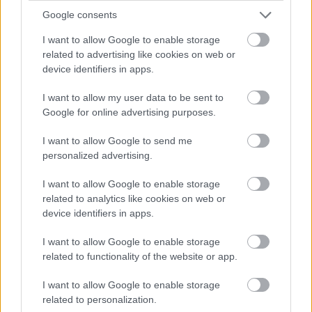
Google consents
I want to allow Google to enable storage
related to advertising like cookies on web or
device identifiers in apps.
I want to allow my user data to be sent to
Google for online advertising purposes.
I want to allow Google to send me
Ολυμπιακός: Οι πιθανότητες πρόκρισης μέσα στην
personalized advertising.
Ολλανδία!
I want to allow Google to enable storage
related to analytics like cookies on web or
Το mentality ορθώς δικαιώνεται, το position upgrade
είναι πάντα καλύτερο
device identifiers in apps.
I want to allow Google to enable storage
Μάντσεστερ Σίτι: Το «ιλιγγιώδες» ποσό που θα
related to functionality of the website or app.
δαπανήσει συνολικά προκειμένου να
αντικαταστήσει τον Ρόδρι
I want to allow Google to enable storage
related to personalization.