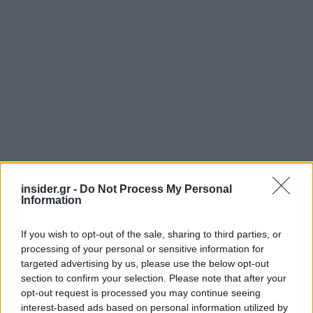
insider.gr -
Do Not Process My Personal
Information
Διαβάζονται αυτή τη στιγμή
If you wish to opt-out of the sale, sharing to third parties, or
Τράπεζες: Στα 55,5 εκατ. ευρώ ο λογαριασμός
processing of your personal or sensitive information for
από τα δάνεια του ν. Κατσέλη
targeted advertising by us, please use the below opt-out
section to confirm your selection. Please note that after your
Νέο Χωροταξικό Τουρισμού: Οι νέες «κόκκινες
opt-out request is processed you may continue seeing
γραμμές» για το περιβάλλον και τι αλλάζει σε
interest-based ads based on personal information utilized by
ξενοδοχεία, νησιά και επενδύσεις