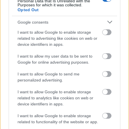
Personal Data that Is Unrelated with the
Purposes for which it was collected.
Opted Out
Google consents
I want to allow Google to enable storage
related to advertising like cookies on web or
device identifiers in apps.
I want to allow my user data to be sent to
Google for online advertising purposes.
I want to allow Google to send me
ΣΕΦ: Επαναπροκηρύσσεται η ενεργειακή
personalized advertising.
αναβάθμιση - Γιατί ακυρώθηκε ο πρώτος
διαγωνισμός
I want to allow Google to enable storage
related to analytics like cookies on web or
Τζέφρι Μονκαντά: Ποιος είναι ο «εγκέφαλος» που
device identifiers in apps.
εμπιστεύτηκε ο Βαγγέλης Μαρινάκης
I want to allow Google to enable storage
related to functionality of the website or app.
Μάριους Κράιγκερ Λιντ: Ο ποδοσφαιριστής που