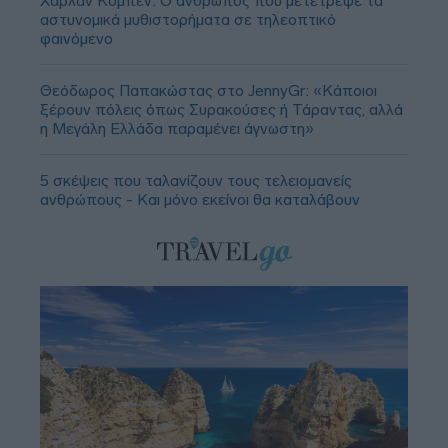
Χάρλαν Κόμπεν: Ο άνθρωπος που μετέτρεψε τα
αστυνομικά μυθιστορήματα σε τηλεοπτικό
φαινόμενο
Θεόδωρος Παπακώστας στο JennyGr: «Κάποιοι
ξέρουν πόλεις όπως Συρακούσες ή Τάραντας, αλλά
η Μεγάλη Ελλάδα παραμένει άγνωστη»
5 σκέψεις που ταλανίζουν τους τελειομανείς
ανθρώπους - Και μόνο εκείνοι θα καταλάβουν