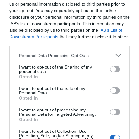
us or personal information disclosed to third parties prior to
Τα ανοιχτά μέτωπα για την ενίσχυση της
your opt-out. You may separately opt-out of the further
ελληνικής βιομηχανίας
disclosure of your personal information by third parties on the
IAB’s list of downstream participants. This information may
also be disclosed by us to third parties on the
IAB’s List of
Downstream Participants
that may further disclose it to other
third parties.
Please note that this website/app uses one or more Google
TAGS:
Ιαπωνία
Ιράν
Σανάε Τακαΐτσι
Personal Data Processing Opt Outs
services and may gather and store information including but
Μέτρα στήριξης
not limited to your visit or usage behaviour. You may click to
I want to opt-out of the Sharing of my
personal data.
grant or deny consent to Google and its third-party tags to
Opted In
use your data for below specified purposes in below Google
consent section.
I want to opt-out of the Sale of my
Personal Data.
BEST OF
INTERNET
Opted In
I want to opt-out of processing my
Personal Data for Targeted Advertising.
Opted In
I want to opt-out of Collection, Use,
Retention, Sale, and/or Sharing of my