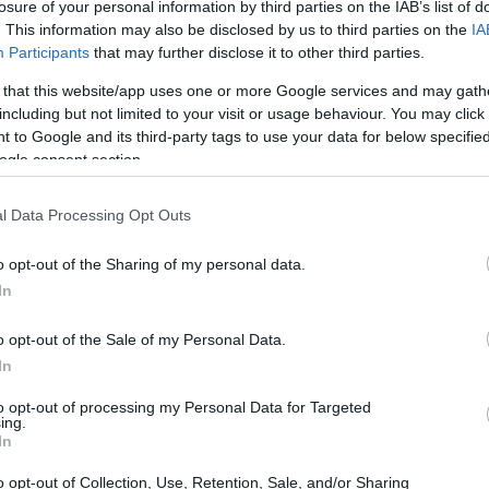
losure of your personal information by third parties on the IAB’s list of
. This information may also be disclosed by us to third parties on the
IA
Participants
that may further disclose it to other third parties.
18:09
 that this website/app uses one or more Google services and may gath
στερά προσπαθούσε να πείσει ότι κατείχε
including but not limited to your visit or usage behaviour. You may click 
18:00
σθησίας και «ήρθε η ώρα να τελειώνουμε
 to Google and its third-party tags to use your data for below specifi
ς δεν είναι θεωρητικές διακηρύξεις πίσω
ogle consent section.
 οι άνθρωποι υποφέρουν. Δεν είναι
17:53
l Data Processing Opt Outs
ράπεζες, συνταξιούχους σε απελπισία. Για
ινωνικό κράτος σημαίνει ένα πράγμα:
17:34
o opt-out of the Sharing of my personal data.
ει να δίνεις στον πολίτη εφόδια να μην έχει
In
 όρθιος. Να είναι αυτόνομος. Να έχει
17:33
o opt-out of the Sale of my Personal Data.
λικά η αξιοπρέπεια; Ένας βασικός τομέας
In
to opt-out of processing my Personal Data for Targeted
17:29
ing.
α κοινωνική αδικία λέγοντας ότι η φτώχεια
In
ωές «και ως ΝΔ, ως η μεγάλη, η λαϊκή
o opt-out of Collection, Use, Retention, Sale, and/or Sharing