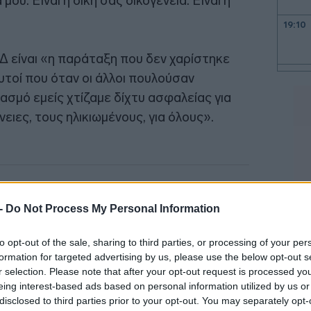
μου. Είναι η δική σας οικογένεια. Είναι η
19:10
Δ είναι «η παράταξη που δεν χαρίστηκε
19:06
υτοί που όταν οι άλλοι πουλούσαν
χασμό εμείς χτίζαμε δίχτυ ασφαλείας για
νειες, τους ηλικιωμένους, για όλους».
18:56
18:40
 -
Do Not Process My Personal Information
18:33
to opt-out of the sale, sharing to third parties, or processing of your per
formation for targeted advertising by us, please use the below opt-out s
18:23
r selection. Please note that after your opt-out request is processed y
eing interest-based ads based on personal information utilized by us or
disclosed to third parties prior to your opt-out. You may separately opt-
18:22