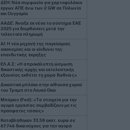
ΔΕΗ: Νέα συμφωνία για χαρτοφυλάκιο
έργων ΑΠΕ άνω των 2 GW σε Πολωνία
και Ουγγαρία
ΑΑΔΕ: Άνοιξε εκ νέου το σύστημα ΕΑΕ
2025 για διορθώσεις μετά την
τελευταία πληρωμή
AI: Η νέα μηχανή της παγκόσμιας
οικονομίας και οι κίνδυνοι της
επενδυτικής έκρηξης
ΕΛ.Α.Σ: «Η απροκάλυπτη ώσμωση
δικαστικής αρχής και εκτελεστικής
εξουσίας εκθέτει τη χώρα διεθνώς»
Δικαστικό μπλόκο στην αίθουσα χορού
του Τραμπ στο Λευκό Οίκο
Μπάρκιν (Fed): «Τα στοιχεία για την
αγορά εργασίας συμβαδίζουν με τις
πρόσφατες τάσεις»
Καταβλήθηκαν 33,58 εκατ. ευρώ σε
67.746 δικαιούχους για την αγορά