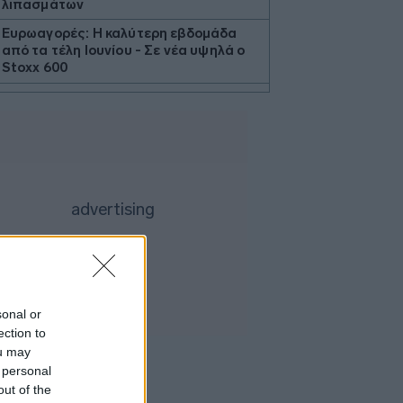
λιπασμάτων
Ευρωαγορές: Η καλύτερη εβδομάδα
από τα τέλη Ιουνίου - Σε νέα υψηλά ο
Stoxx 600
Κορυφώνεται η έξοδος των εκδρομέων
- Στο 100% η πληρότητα σε πολλά
δρομολόγια για Κυκλάδες
Η Ιταλία απαντά στην Ισπανία: «Δεν
δεχόμαστε τελεσίγραφα» - Σε ισχύ οι
συνοριακοί έλεγχοι
Flexopack: Στα 6,49 εκατ. ευρώ το
μετοχικό κεφάλαιο μετά την άσκηση
stock options
Θεσσαλονίκη: Οι αλλαγές στις
λεωφορειακές γραμμές με την
sonal or
επέκταση του Μετρό στην Καλαμαριά
ection to
Μπήτρος: Τροποποιήθηκε η συμφωνία
ou may
εξυγίανσης θυγατρικής
 personal
out of the
Ρωσικές επιθέσεις σε πετρελαϊκές