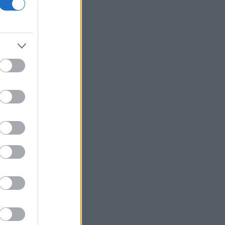
ΗΠΑ: Δικαστήριο διατάσσει την άρση
του «παγώματος» Τραμπ στα αιολικά
έργα
Σαουδική Αραβία: Η αμυντική
συμφωνία με Τουρκία και Πακιστάν δεν
συνδέεται με πυρηνικές φιλοδοξίες
Γεωργιάδης από Ρόδο: «Σε ενάμιση
χρόνο, το νοσοκομείο θα είναι
καινούργιο»
Η Deloitte αποκλειστικός σύμβουλος
της ΔΕΗ για την στρατηγική είσοδο
στην Πολωνία
Χωρίς ενεργό μέτωπο η φωτιά στο
Στεφάνι Κορινθίας
Wall Street: Κέρδη παρά τα στοιχεία
για την απασχόληση - Άνοδος 16% για
Airbnb
Cloudflare: Άλμα 12% της μετοχής
μετά την αναβάθμιση του guidance