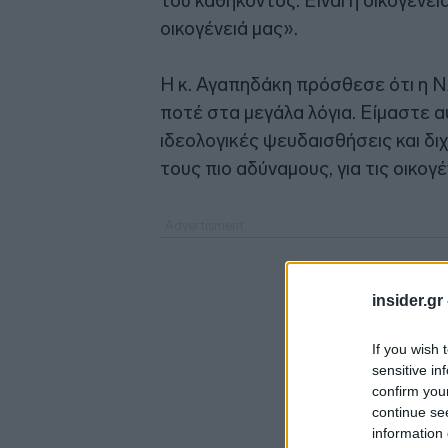
του καθήκοντος. Είναι η οικογένειά 
οικογένειά μας».
Η κ. Αγαπηδάκη πρόσθεσε ότι η Ν
ποτέ στα μεγάλα λόγια. Είμαστε α
ιδεολογικές ψευδαισθήσεις και δι
τους πιο αδύναμους, για τις οικογέ
insider.gr
If you wish 
sensitive in
confirm you
continue se
information 