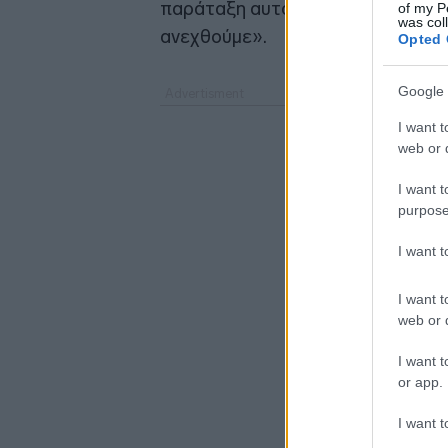
παράταξη αυτού του τόπου δεν μπ
of my P
was col
ανεχθούμε».
Opted 
Google 
I want t
web or d
I want t
purpose
I want 
I want t
web or d
I want t
or app.
I want t