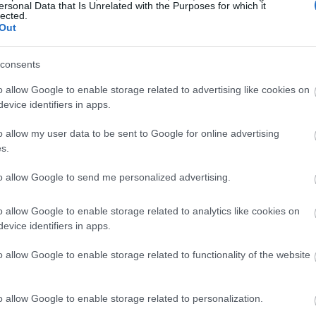
17:28
ορούμε και δεν πρόκειται να το
ersonal Data that Is Unrelated with the Purposes for which it
lected.
Out
17:15
consents
o allow Google to enable storage related to advertising like cookies on
17:13
evice identifiers in apps.
o allow my user data to be sent to Google for online advertising
s.
16:54
to allow Google to send me personalized advertising.
16:53
o allow Google to enable storage related to analytics like cookies on
evice identifiers in apps.
16:47
o allow Google to enable storage related to functionality of the website
16:41
o allow Google to enable storage related to personalization.