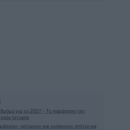
ή
 δρόμο για το 2027 - Το παράπονο της
τούν Ιστορία
άσινα», «κίτρινα» και «κόκκινα» σπίτια για