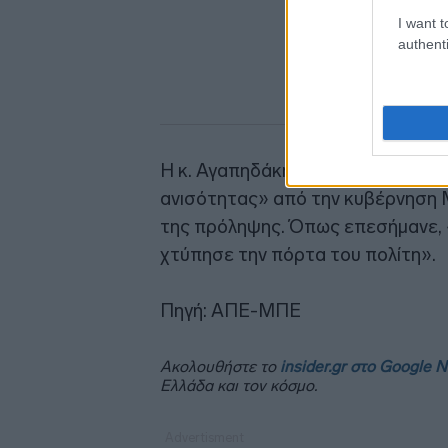
I want t
authenti
Η κ. Αγαπηδάκη αναφέρθηκε στο 
ανισότητας» από την κυβέρνηση 
της πρόληψης. Όπως επεσήμανε, 
χτύπησε την πόρτα του πολίτη».
Πηγή: ΑΠΕ-ΜΠΕ
Ακολουθήστε το
insider.gr στο Google 
Ελλάδα και τον κόσμο.