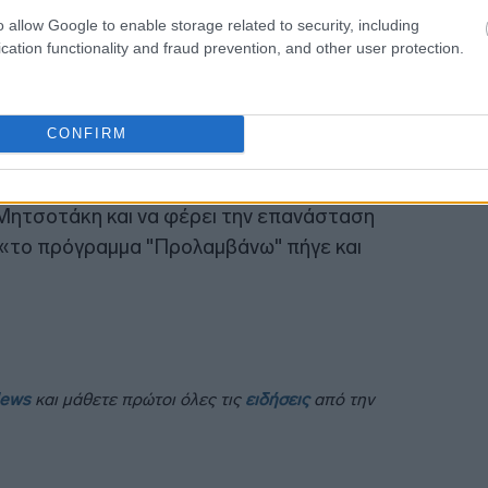
16:35
o allow Google to enable storage related to security, including
cation functionality and fraud prevention, and other user protection.
CONFIRM
στοίχημα «να σπάσει ο φαύλος κύκλος της
Μητσοτάκη και να φέρει την επανάσταση
«το πρόγραμμα "Προλαμβάνω" πήγε και
News
και μάθετε πρώτοι όλες τις
ειδήσεις
από την