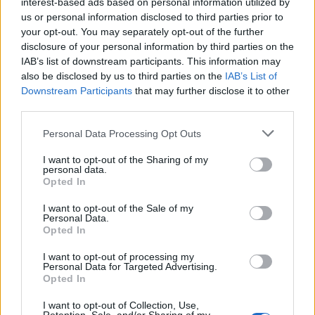
interest-based ads based on personal information utilized by
στους νέους και την οικονομία. Με έγνοια τη
us or personal information disclosed to third parties prior to
δίκαια διάχυση του πλούτου και την πιο ουσιαστική
your opt-out. You may separately opt-out of the further
στήριξη αυτών που πράγματι έχουν ανάγκη. Δεν
disclosure of your personal information by third parties on the
χαρίζουμε στην αριστερά το μονοπώλιο της
IAB’s list of downstream participants. This information may
καρδιάς, εμείς είμαστε το μεγάλο λαϊκό κόμμα της
also be disclosed by us to third parties on the
IAB’s List of
Downstream Participants
that may further disclose it to other
χώρας. Με γενναίες παρεμβάσεις μέσα και από
third parties.
τη Συνταγματική Αναθεώρηση για το πολιτικό
Please note that this website/app uses one or more Google
σύστημα, τη Δικαιοσύνη, τη μονιμότητα των
Personal Data Processing Opt Outs
services and may gather and store information including but
δημοσίων υπαλλήλων, μια μεταρρύθμιση που
not limited to your visit or usage behaviour. You may click to
I want to opt-out of the Sharing of my
πρέπει να προχωρήσει. Με σταθερή
personal data.
grant or deny consent to Google and its third-party tags to
Opted In
προτεραιότητα στις Ένοπλες Δυνάμεις μας και τη
use your data for below specified purposes in below Google
διατήρηση υψηλού διεθνούς κύρους για την
consent section.
I want to opt-out of the Sale of my
Personal Data.
πατρίδα μας».
Opted In
I want to opt-out of processing my
Personal Data for Targeted Advertising.
Opted In
I want to opt-out of Collection, Use,