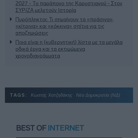
2027 - Το παράπονο της Καρυστιανού - Στον
ΣΥΡΙΖΑ μελετούν Ιστορία
Πυρόπληκτοι: Τι σημαίνουν τα «πράσινα»,
«κίτρινα» και «κόκκινα» σπίτια για τις
αποζημιώσεις
Ποια είναι η (κυβερνητική) λίστα με τα μεγάλα
οδικά έργα και τα εκτιμώμενα
χρονοδιαγράμματα
TAGS:
Κωστής Χατζηδάκης
Νέα Δημοκρατία (ΝΔ)
BEST OF
INTERNET