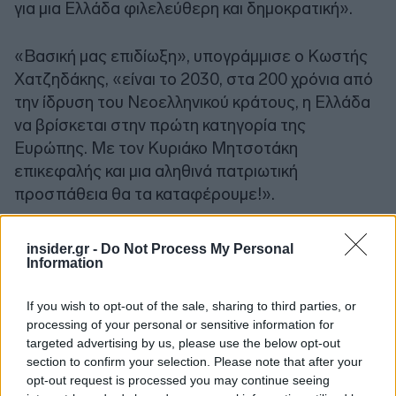
για μια Ελλάδα φιλελεύθερη και δημοκρατική».
«Βασική μας επιδίωξη», υπογράμμισε ο Κωστής
Χατζηδάκης, «είναι το 2030, στα 200 χρόνια από
την ίδρυση του Νεοελληνικού κράτους, η Ελλάδα
να βρίσκεται στην πρώτη κατηγορία της
Ευρώπης. Με τον Κυριάκο Μητσοτάκη
επικεφαλής και μια αληθινά πατριωτική
προσπάθεια θα τα καταφέρουμε!».
«Σε αυτή την κατεύθυνση», πρόσθεσε,
insider.gr -
Do Not Process My Personal
«εργαζόμαστε ήδη. Προετοιμάζουμε μια νέα
Information
γενιά μεταρρυθμίσεων. Στηριγμένοι στο
If you wish to opt-out of the sale, sharing to third parties, or
νοικοκύρεμα της οικονομίας, θέλουμε μια Ελλάδα
processing of your personal or sensitive information for
με ακόμα μεγαλύτερους ρυθμούς ανάπτυξης. Με
targeted advertising by us, please use the below opt-out
αξιοποίηση των νέων τεχνολογιών και ειδικά της
section to confirm your selection. Please note that after your
τεχνητής νοημοσύνης, για πιο μεγάλες ευκαιρίες
opt-out request is processed you may continue seeing