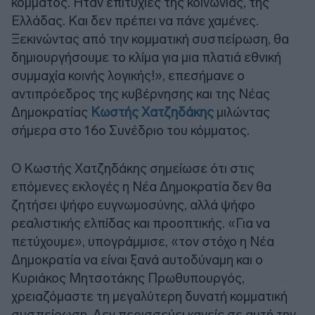
κόμματος. Ήταν επιτυχίες της κοινωνίας, της
Ελλάδας. Και δεν πρέπει να πάνε χαμένες.
Ξεκινώντας από την κομματική συσπείρωση, θα
δημιουργήσουμε το κλίμα για μια πλατιά εθνική
συμμαχία κοινής λογικής!», επεσήμανε ο
αντιπρόεδρος της κυβέρνησης και της Νέας
Δημοκρατίας
Κωστής Χατζηδάκης
μιλώντας
σήμερα στο 16ο Συνέδριο του κόμματος.
Ο Kωστής Χατζηδάκης σημείωσε ότι στις
επόμενες εκλογές η Νέα Δημοκρατία δεν θα
ζητήσει ψήφο ευγνωμοσύνης, αλλά ψήφο
ρεαλιστικής ελπίδας και προοπτικής. «Για να
πετύχουμε», υπογράμμισε, «τον στόχο η Νέα
Δημοκρατία να είναι ξανά αυτοδύναμη και ο
Κυριάκος Μητσοτάκης Πρωθυπουργός,
χρειαζόμαστε τη μεγαλύτερη δυνατή κομματική
συσπείρωση. Δεν περισσεύει κανείς σε αυτή την