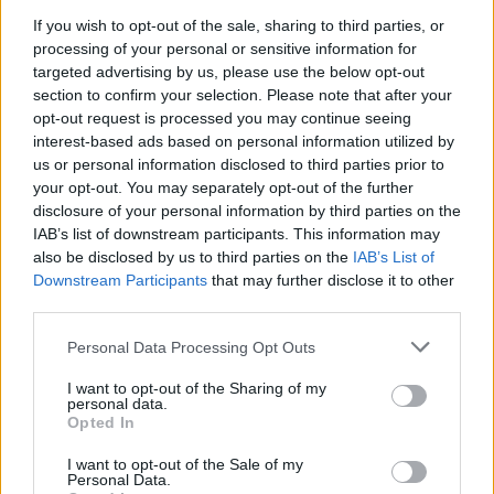
If you wish to opt-out of the sale, sharing to third parties, or
processing of your personal or sensitive information for
targeted advertising by us, please use the below opt-out
section to confirm your selection. Please note that after your
opt-out request is processed you may continue seeing
interest-based ads based on personal information utilized by
us or personal information disclosed to third parties prior to
Διαβάζονται αυτή τη στιγμή
your opt-out. You may separately opt-out of the further
disclosure of your personal information by third parties on the
Η γαλάζια «θετική ατζέντα» στο δρόμο για το
IAB’s list of downstream participants. This information may
2027 - Το παράπονο της Καρυστιανού - Στον
also be disclosed by us to third parties on the
IAB’s List of
ΣΥΡΙΖΑ μελετούν Ιστορία
Downstream Participants
that may further disclose it to other
Πυρόπληκτοι: Τι σημαίνουν τα «πράσινα»,
third parties.
«κίτρινα» και «κόκκινα» σπίτια για τις
Please note that this website/app uses one or more Google
Personal Data Processing Opt Outs
αποζημιώσεις
services and may gather and store information including but
Ποια είναι η (κυβερνητική) λίστα με τα μεγάλα
not limited to your visit or usage behaviour. You may click to
I want to opt-out of the Sharing of my
personal data.
οδικά έργα και τα εκτιμώμενα
grant or deny consent to Google and its third-party tags to
Opted In
χρονοδιαγράμματα
use your data for below specified purposes in below Google
consent section.
I want to opt-out of the Sale of my
Personal Data.