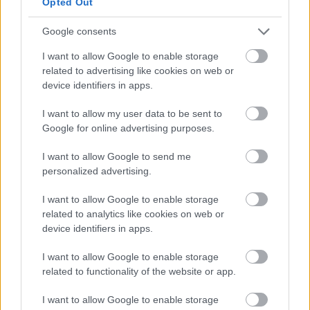
Opted Out
μετάβαση;
Google consents
Απ: Η ψηφιακή μετάβαση δεν σημαίνει κατάργηση
I want to allow Google to enable storage
της ανθρώπινης επαφής. Τα προξενεία
related to advertising like cookies on web or
παραμένουν δίπλα στους πολίτες και οι
device identifiers in apps.
κοινότητες έχουν καθοριστικό ρόλο στην στήριξη
I want to allow my user data to be sent to
των μεγαλύτερων ηλικιών αλλά και των πιο νέων
Google for online advertising purposes.
με περιορισμένη επάρκεια στη ψηφιακή
τεχνολογία. Η πρόοδος και η συμβολή τής
I want to allow Google to send me
personalized advertising.
τεχνολογία είναι εργαλείο, όχι εμπόδιο. Κανείς δεν
πρέπει να μένει πίσω.
I want to allow Google to enable storage
related to analytics like cookies on web or
Ερ: Πώς βλέπετε τη σχέση των νέων Ελλήνων
device identifiers in apps.
του εξωτερικού, με την Ελλάδα; Νιώθουν
I want to allow Google to enable storage
συχνά αποκομμένοι; Και πώς αλλάζει αυτό;
related to functionality of the website or app.
I want to allow Google to enable storage