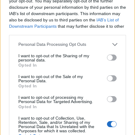
your opt-out. You may separately opt-out of the further
disclosure of your personal information by third parties on the
IAB’s list of downstream participants. This information may
also be disclosed by us to third parties on the
IAB’s List of
Downstream Participants
that may further disclose it to other
third parties.
Please note that this website/app uses one or more Google
Personal Data Processing Opt Outs
services and may gather and store information including but
not limited to your visit or usage behaviour. You may click to
I want to opt-out of the Sharing of my
personal data.
grant or deny consent to Google and its third-party tags to
Opted In
use your data for below specified purposes in below Google
consent section.
I want to opt-out of the Sale of my
Personal Data.
Opted In
I want to opt-out of processing my
Personal Data for Targeted Advertising.
Opted In
I want to opt-out of Collection, Use,
Retention, Sale, and/or Sharing of my
Ερ: Πώς διασφαλίζεται ότι οι ηλικιωμένοι
Personal Data that Is Unrelated with the
Purposes for which it was collected.
ομογενείς δεν θα μείνουν πίσω στη ψηφιακή