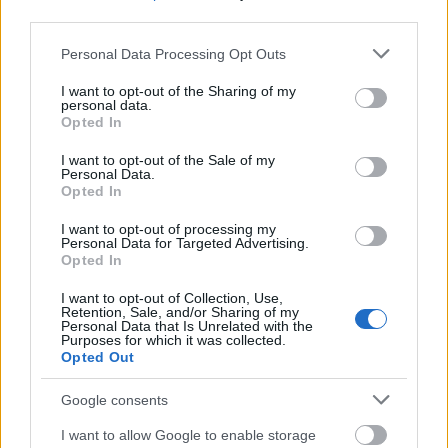
Στις πιο πρόσφατες επενδυτικές του κινήσεις
third parties.
περιλαμβάνεται η
ORamaVR
, μια καινοτόμος
Please note that this website/app uses one or more Google
Personal Data Processing Opt Outs
εταιρεία που πρωτοπορεί στη σύγκλιση Τεχνητής
services and may gather and store information including but
Νοημοσύνης και Ιατρικής Εκτεταμένης
not limited to your visit or usage behaviour. You may click to
I want to opt-out of the Sharing of my
personal data.
Πραγματικότητας, έχοντας δημιουργήσει μια
grant or deny consent to Google and its third-party tags to
Opted In
use your data for below specified purposes in below Google
πλατφόρμα Υπολογιστικής Ιατρικής Εκτεταμένης
consent section.
Πραγματικότητας. Η εταιρεία σήκωσε 4,5
I want to opt-out of the Sale of my
Personal Data.
εκατ.δολ. με επικεφαλής το Big Pi Ventures και τη
Opted In
συμμετοχή του Evercurious VC, που έκανε follow-
I want to opt-out of processing my
on επένδυση.
Personal Data for Targeted Advertising.
Opted In
I want to opt-out of Collection, Use,
Retention, Sale, and/or Sharing of my
Personal Data that Is Unrelated with the
Purposes for which it was collected.
Opted Out
Google consents
I want to allow Google to enable storage