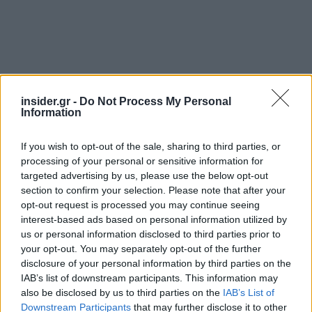
insider.gr -
Do Not Process My Personal
Information
Σε αυτό το πλαίσιο μάλιστα και πέρα από τις
If you wish to opt-out of the sale, sharing to third parties, or
επενδύσεις που έχει ήδη πραγματοποιήσει
processing of your personal or sensitive information for
επωάζει αυτή την περίοδο δύο νέες συμφωνίες οι
targeted advertising by us, please use the below opt-out
section to confirm your selection. Please note that after your
οποίες εκτιμάται ότι θα τελεσφορήσουν μέσα
opt-out request is processed you may continue seeing
στο επόμενο διάστημα.
interest-based ads based on personal information utilized by
us or personal information disclosed to third parties prior to
your opt-out. You may separately opt-out of the further
Επενδύσεις με πολλαπλά θετικό
disclosure of your personal information by third parties on the
πρόσημο
IAB’s list of downstream participants. This information may
also be disclosed by us to third parties on the
IAB’s List of
Downstream Participants
that may further disclose it to other