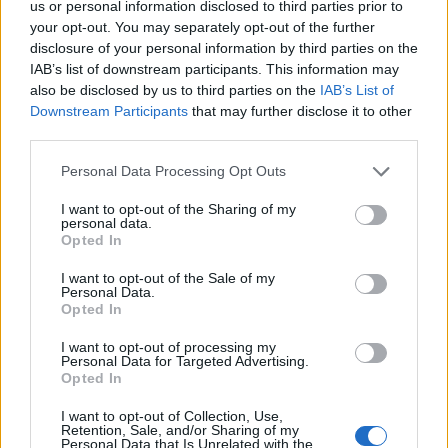
us or personal information disclosed to third parties prior to
your opt-out. You may separately opt-out of the further
disclosure of your personal information by third parties on the
IAB’s list of downstream participants. This information may
also be disclosed by us to third parties on the
IAB’s List of
Downstream Participants
that may further disclose it to other
third parties.
Please note that this website/app uses one or more Google
Personal Data Processing Opt Outs
services and may gather and store information including but
not limited to your visit or usage behaviour. You may click to
I want to opt-out of the Sharing of my
personal data.
grant or deny consent to Google and its third-party tags to
Opted In
use your data for below specified purposes in below Google
consent section.
I want to opt-out of the Sale of my
Personal Data.
Opted In
I want to opt-out of processing my
Personal Data for Targeted Advertising.
Διαβάζονται αυτή τη στιγμή
Opted In
Η χαμηλή… απόδοση Μητσοτάκη στις
I want to opt-out of Collection, Use,
στοιχηματικές - Ποιος επισκέφθηκε τα
Retention, Sale, and/or Sharing of my
πυρόπληκτα ζωάκια - Το μισογεμάτο ποτήρι
Personal Data that Is Unrelated with the