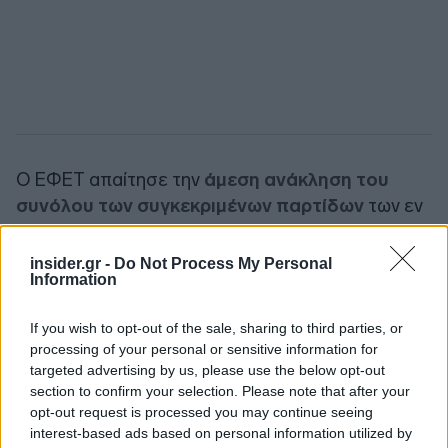
Ο ΕΦΕΤ απαίτησε την
άμεση ανάκληση του
συνόλου των συγκεκριμένων παρτίδων
των εν
λόγω προϊόντων και ήδη βρίσκονται σε εξέλιξη οι
σχετικοί έλεγχοι. Παράλληλα, καλεί τους
insider.gr -
Do Not Process My Personal
Information
καταναλωτές που έχουν ήδη προμηθευτεί τα εν
λόγω προϊόντα, να λάβουν υπ΄ όψιν την ανωτέρω
If you wish to opt-out of the sale, sharing to third parties, or
επιπρόσθετη πληροφορία.
processing of your personal or sensitive information for
targeted advertising by us, please use the below opt-out
Ακολουθήστε το
insider.gr στο Google News
και μάθετε
section to confirm your selection. Please note that after your
πρώτοι όλες τις
ειδήσεις
από την Ελλάδα και τον κόσμο.
opt-out request is processed you may continue seeing
interest-based ads based on personal information utilized by