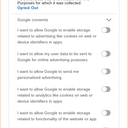
Purposes for which it was collected.
του ΣΥΡΙΖΑ
Opted Out
Ποια είναι η (κυβερνητική) λίστα με τα μεγάλα
οδικά έργα και τα εκτιμώμενα
Google consents
χρονοδιαγράμματα
I want to allow Google to enable storage
Δυτ. Αττική: Το χρονοδιάγραμμα
related to advertising like cookies on web or
αποκατάστασης μετά τη φωτιά - Στόχος η
device identifiers in apps.
έναρξη των έργων πριν τις 15/9
I want to allow my user data to be sent to
Google for online advertising purposes.
I want to allow Google to send me
personalized advertising.
TAGS:
ΕΦΕΤ
I want to allow Google to enable storage
related to analytics like cookies on web or
device identifiers in apps.
BEST OF
INTERNET
I want to allow Google to enable storage
related to functionality of the website or app.