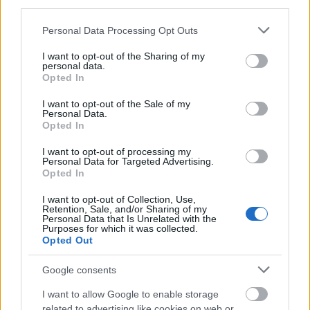
third parties.
TAGS:
Πάπας
Εκκλησία
Βατικανό
Τουρκία
Please note that this website/app uses one or more Google
Personal Data Processing Opt Outs
services and may gather and store information including but
not limited to your visit or usage behaviour. You may click to
I want to opt-out of the Sharing of my
personal data.
grant or deny consent to Google and its third-party tags to
Opted In
BEST OF
INTERNET
use your data for below specified purposes in below Google
consent section.
I want to opt-out of the Sale of my
Personal Data.
Opted In
I want to opt-out of processing my
Personal Data for Targeted Advertising.
Opted In
I want to opt-out of Collection, Use,
Retention, Sale, and/or Sharing of my
Personal Data that Is Unrelated with the
Purposes for which it was collected.
Opted Out
Google consents
I want to allow Google to enable storage
related to advertising like cookies on web or