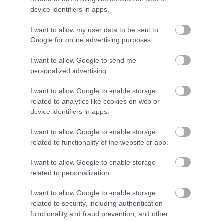
device identifiers in apps.
I want to allow my user data to be sent to
Ολυμπιακός: Πρόταση για δανεισμό και οψιόν
Google for online advertising purposes.
αγοράς του Μόουρα σύμφωνα με τους Πορτογάλους
I want to allow Google to send me
personalized advertising.
Φενέρμπαχτσε: Αντέγραψε τον ποδοσφαιρικό
Παναθηναϊκό με Spiderman και Λιβάι Γκαρσία!
I want to allow Google to enable storage
related to analytics like cookies on web or
Ρεάλ Μαδρίτης ή Μπαρτσελόνα; Ο Ρόδρι μπροστά
device identifiers in apps.
στο μεγαλύτερο δίλημμα της καριέρας του
I want to allow Google to enable storage
related to functionality of the website or app.
I want to allow Google to enable storage
related to personalization.
I want to allow Google to enable storage
related to security, including authentication
functionality and fraud prevention, and other