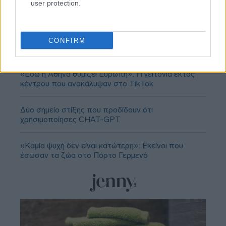
user protection.
CONFIRM
«Εδώ η Αθήνα θυμίζει Ευρώπη»: H γειτονιά εκτός
κέντρου που ανακάλυψαν στο TikTok
Δύο σημείο στίξης που προδίδουν ότι
χρησιμοποίησες CHAT-GPT
«Καμία ψυχή δεν είναι κατώτερη»: Εκείνοι που
έσωσαν τα ζώα στο Πόρτο Γερμενό