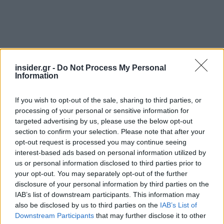
insider.gr -
Do Not Process My Personal
Information
Διαβάζονται αυτή τη στιγμή
Μεταβιβάσεις ακινήτων: Στο σκάνερ χιλιάδες
If you wish to opt-out of the sale, sharing to third parties, or
συμβόλαια του 2025 για το πιστοποιητικό
processing of your personal or sensitive information for
ΕΝΦΙΑ
targeted advertising by us, please use the below opt-out
Σήμερα το κρίσιμο ραντεβού στο Μέγαρο
section to confirm your selection. Please note that after your
Μαξίμου για τη βιομηχανία
opt-out request is processed you may continue seeing
interest-based ads based on personal information utilized by
Πώς μπορείτε να βγείτε νωρίτερα στη σύνταξη
us or personal information disclosed to third parties prior to
- Οι 3 κινήσεις που πρέπει να γίνουν εγκαίρως
your opt-out. You may separately opt-out of the further
disclosure of your personal information by third parties on the
IAB’s list of downstream participants. This information may
also be disclosed by us to third parties on the
IAB’s List of
Downstream Participants
that may further disclose it to other