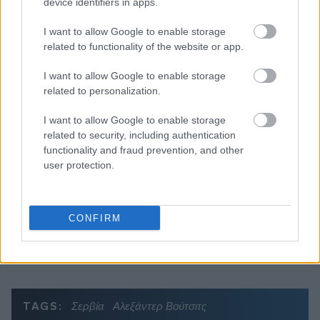
device identifiers in apps.
I want to allow Google to enable storage
related to functionality of the website or app.
I want to allow Google to enable storage
Διαβάζονται αυτή τη στιγμή
related to personalization.
Τράπεζες: Στα 55,5 εκατ. ευρώ ο λογαριασμός
I want to allow Google to enable storage
από τα δάνεια του ν. Κατσέλη
related to security, including authentication
Νέο Χωροταξικό Τουρισμού: Οι νέες «κόκκινες
functionality and fraud prevention, and other
γραμμές» για το περιβάλλον και τι αλλάζει σε
user protection.
ξενοδοχεία, νησιά και επενδύσεις
Τα ανοιχτά μέτωπα για την ενίσχυση της
ελληνικής βιομηχανίας
CONFIRM
TAGS:
Σερβία
Αλεξάντερ Βούτσιτς